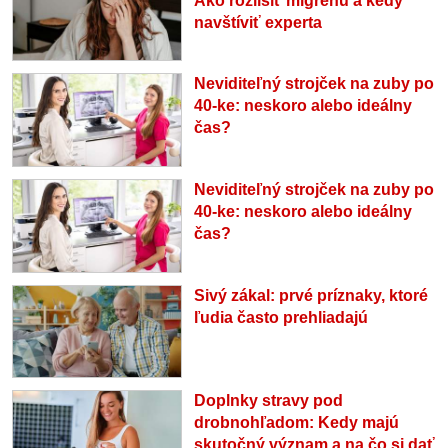
Ako rozlíšiť migrénu a kedy
navštíviť experta
Neviditeľný strojček na zuby po
40-ke: neskoro alebo ideálny
čas?
Neviditeľný strojček na zuby po
40-ke: neskoro alebo ideálny
čas?
Sivý zákal: prvé príznaky, ktoré
ľudia často prehliadajú
Doplnky stravy pod
drobnohľadom: Kedy majú
skutočný význam a na čo si dať