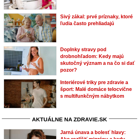
Sivý zákal: prvé príznaky, ktoré
ľudia často prehliadajú
Doplnky stravy pod
drobnohľadom: Kedy majú
skutočný význam a na čo si dať
pozor?
Interiérové triky pre zdravie a
šport: Malé domáce telocvične
s multifunkčným nábytkom
AKTUÁLNE NA ZDRAVIE.SK
Jarná únava a bolesť hlavy: