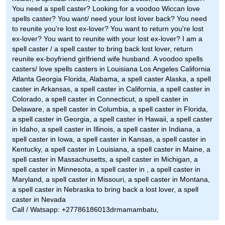
You need a spell caster? Looking for a voodoo Wiccan love
spells caster? You want/ need your lost lover back? You need
to reunite you're lost ex-lover? You want to return you're lost
ex-lover? You want to reunite with your lost ex-lover? I am a
spell caster / a spell caster to bring back lost lover, return
reunite ex-boyfriend girlfriend wife husband. A voodoo spells
casters/ love spells casters in Louisiana Los Angeles California
Atlanta Georgia Florida, Alabama, a spell caster Alaska, a spell
caster in Arkansas, a spell caster in California, a spell caster in
Colorado, a spell caster in Connecticut, a spell caster in
Delaware, a spell caster in Columbia, a spell caster in Florida,
a spell caster in Georgia, a spell caster in Hawaii, a spell caster
in Idaho, a spell caster in Illinois, a spell caster in Indiana, a
spell caster in Iowa, a spell caster in Kansas, a spell caster in
Kentucky, a spell caster in Louisiana, a spell caster in Maine, a
spell caster in Massachusetts, a spell caster in Michigan, a
spell caster in Minnesota, a spell caster in , a spell caster in
Maryland, a spell caster in Missouri, a spell caster in Montana,
a spell caster in Nebraska to bring back a lost lover, a spell
caster in Nevada
Call / Watsapp: +27786186013drmamambatu,