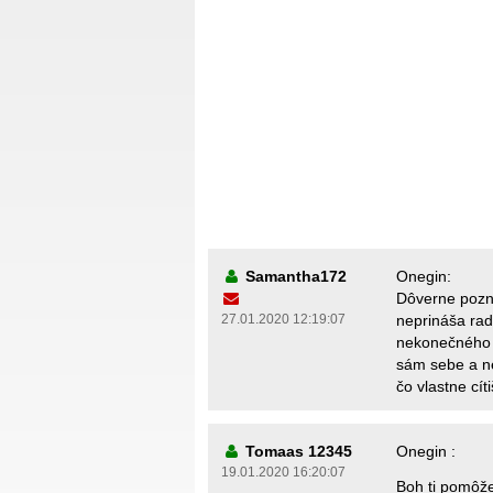
Samantha172
Onegin:
Dôverne pozn
27.01.2020 12:19:07
neprináša rad
nekonečného 
sám sebe a ne
čo vlastne cít
Tomaas 12345
Onegin :
19.01.2020 16:20:07
Boh ti pomôže