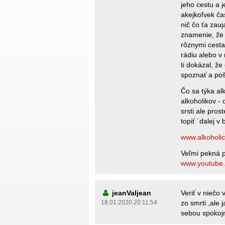
jeho cestu a j
akejkoľvek čas
nič čo ťa zauj
znamenie, že 
rôznymi cestam
rádiu alebo v
ti dokázal, že
spoznať a pošl
Čo sa týka al
alkoholikov - 
srsti ale pros
topiť ´dalej v
www.alkoholic
Veľmi pekná p
www.youtube
jeanValjean
Veriť v niečo 
18.01.2020 20:11:54
zo smrti ,ale 
sebou spokojn