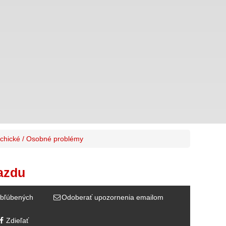
chické / Osobné problémy
azdu
bľúbených
Odoberať upozornenia emailom
Zdieľať