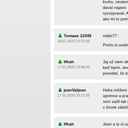
kruhu, neviem
davat najavo.
vyrozpravat. 
ako mi to pom
Tomaas 12345
mildo77 :
18.01.2020 15:51:08
Prečo si uva
Hhah
Jaj už viem ak
17.01.2020 23:58:09
keď trpím, án
povedať, že to
jeanValjean
Haha môžem t
17.01.2020 23:21:56
úprimne a pra
som zažil tak 
v živote zálež
Hhah
Jean a ty si 