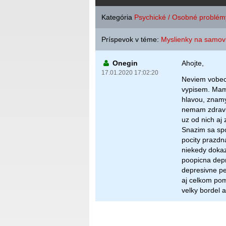
Kategória
Psychické / Osobné problém
Príspevok v téme:
Myslienky na samov
Onegin
Ahojte,
17.01.2020 17:02:20
Neviem vobec 
vypisem. Mam 
hlavou, znamyc
nemam zdravie
uz od nich aj 
Snazim sa spo
pocity prazdna
niekedy dokaz
poopicna depr
depresivne pe
aj celkom pom
velky bordel a