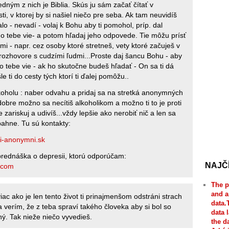
edným z nich je Biblia. Skús ju sám začať čítať v
ti, v ktorej by si našiel niečo pre seba. Ak tam neuvidíš
alo - nevadí - volaj k Bohu aby ti pomohol, príp. dal
o tebe vie- a potom hľadaj jeho odpovede. Tie môžu prísť
i - napr. cez osoby ktoré stretneš, vety ktoré začuješ v
 rozhovore s cudzími ľudmi...Proste daj šancu Bohu - aby
 o tebe vie - ak ho skutočne budeš hľadať - On sa ti dá
e ti do cesty tých ktorí ti ďalej pomôžu..
koholu : naber odvahu a pridaj sa na stretká anonymných
dobre možno sa necítiš alkoholikom a možno ti to je proti
te zariskuj a udivíš...vždy lepšie ako nerobiť nič a len sa
 bahne. Tu sú kontakty:
i-anonymni.sk
rednáška o depresii, ktorú odporúčam:
NAJČ
.com
The p
and a
viac ako je len tento život ti prinajmenšom odstráni strach
data.
ja verím, že z teba spraví takého človeka aby si bol so
data 
ý. Tak nieže niečo vyvedieš.
the d