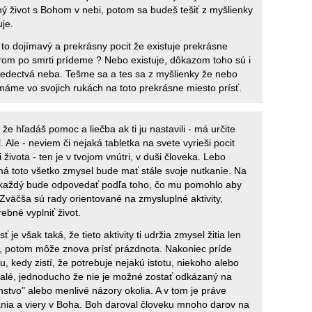
ný život s Bohom v nebi, potom sa budeš tešiť z myšlienky
uje.
e to dojímavý a prekrásny pocit že existuje prekrásne
rom po smrti prídeme ? Nebo existuje, dôkazom toho sú i
edectvá neba. Tešme sa a tes sa z myšlienky že nebo
 máme vo svojich rukách na toto prekrásne miesto prísť.
 že hľadáš pomoc a liečba ak ti ju nastavili - má určite
 Ale - neviem či nejaká tabletka na svete vyrieši pocit
života - ten je v tvojom vnútri, v duši človeka. Lebo
má toto všetko zmysel bude mať stále svoje nutkanie. Na
i každý bude odpovedať podľa toho, čo mu pomohlo aby
 Zväčša sú rady orientované na zmysluplné aktivity,
rebné vyplniť život.
 je však taká, že tieto aktivity ti udržia zmysel žitia len
, potom môže znova prísť prázdnota. Nakoniec príde
, kedy zistí, že potrebuje nejakú istotu, niekoho alebo
rvalé, jednoducho že nie je možné zostať odkázaný na
tvo" alebo menlivé názory okolia. A v tom je práve
ia a viery v Boha. Boh daroval človeku mnoho darov na