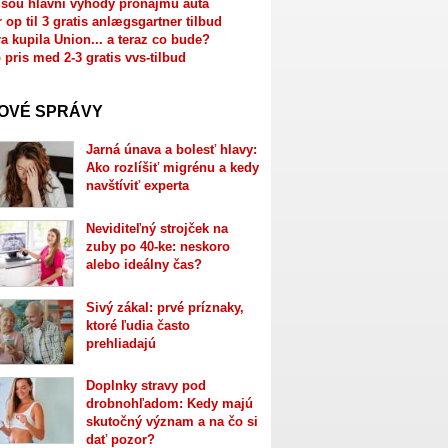
jsou hlavní výhody pronájmu auta
r op til 3 gratis anlægsgartner tilbud
a kupila Union... a teraz co bude?
 pris med 2-3 gratis vvs-tilbud
OVÉ SPRÁVY
Jarná únava a bolesť hlavy:
Ako rozlíšiť migrénu a kedy
navštíviť experta
Neviditeľný strojček na
zuby po 40-ke: neskoro
alebo ideálny čas?
Sivý zákal: prvé príznaky,
ktoré ľudia často
prehliadajú
Doplnky stravy pod
drobnohľadom: Kedy majú
skutočný význam a na čo si
dať pozor?