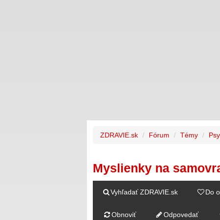
ZDRAVIE.sk
Fórum
Témy
Psy
Myslienky na samovr
Vyhľadať ZDRAVIE.sk
Do o
Obnoviť
Odpovedať