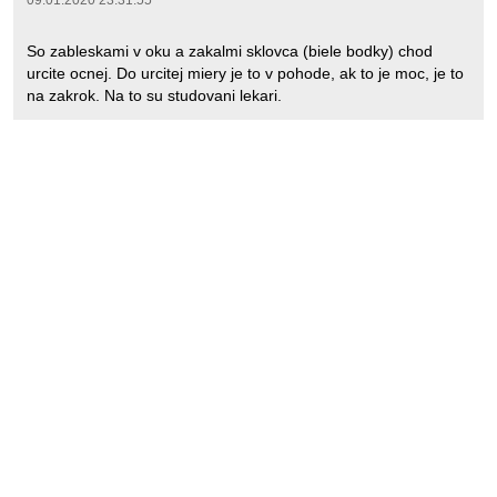
09.01.2020 23:31:55
So zableskami v oku a zakalmi sklovca (biele bodky) chod
urcite ocnej. Do urcitej miery je to v pohode, ak to je moc, je to
na zakrok. Na to su studovani lekari.