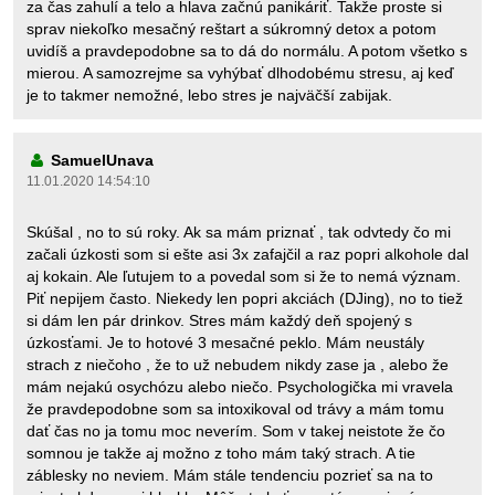
za čas zahulí a telo a hlava začnú panikáriť. Takže proste si
sprav niekoľko mesačný reštart a súkromný detox a potom
uvidíš a pravdepodobne sa to dá do normálu. A potom všetko s
mierou. A samozrejme sa vyhýbať dlhodobému stresu, aj keď
je to takmer nemožné, lebo stres je najväčší zabijak.
SamuelUnava
11.01.2020 14:54:10
Skúšal , no to sú roky. Ak sa mám priznať , tak odvtedy čo mi
začali úzkosti som si ešte asi 3x zafajčil a raz popri alkohole dal
aj kokain. Ale ľutujem to a povedal som si že to nemá význam.
Piť nepijem často. Niekedy len popri akciách (DJing), no to tiež
si dám len pár drinkov. Stres mám každý deň spojený s
úzkosťami. Je to hotové 3 mesačné peklo. Mám neustály
strach z niečoho , že to už nebudem nikdy zase ja , alebo že
mám nejakú osychózu alebo niečo. Psychologička mi vravela
že pravdepodobne som sa intoxikoval od trávy a mám tomu
dať čas no ja tomu moc neverím. Som v takej neistote že čo
somnou je takže aj možno z toho mám taký strach. A tie
záblesky no neviem. Mám stále tendenciu pozrieť sa na to