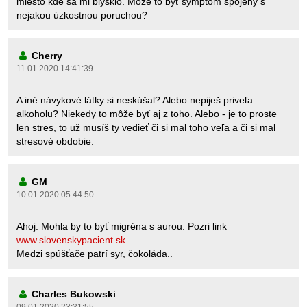
miesto kde sa mi blysklo. Môže to byť symptóm spojený s
nejakou úzkostnou poruchou?
Cherry
11.01.2020 14:41:39
A iné návykové látky si neskúšal? Alebo nepiješ priveľa
alkoholu? Niekedy to môže byť aj z toho. Alebo - je to proste
len stres, to už musíš ty vedieť či si mal toho veľa a či si mal
stresové obdobie.
GM
10.01.2020 05:44:50
Ahoj. Mohla by to byť migréna s aurou. Pozri link
www.slovenskypacient.sk
Medzi spúšťače patrí syr, čokoláda..
Charles Bukowski