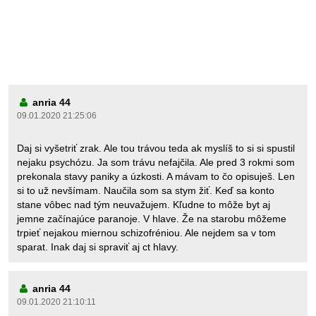
anria 44
09.01.2020 21:25:06
Daj si vyšetriť zrak. Ale tou trávou teda ak myslíš to si si spustil
nejaku psychózu. Ja som trávu nefajčila. Ale pred 3 rokmi som
prekonala stavy paniky a úzkosti. A mávam to čo opisuješ. Len
si to už nevšímam. Naučila som sa stym žiť. Keď sa konto
stane vôbec nad tým neuvažujem. Kľudne to môže byt aj
jemne začínajúce paranoje. V hlave. Že na starobu môžeme
trpieť nejakou miernou schizofréniou. Ale nejdem sa v tom
sparat. Inak daj si spraviť aj ct hlavy.
anria 44
09.01.2020 21:10:11