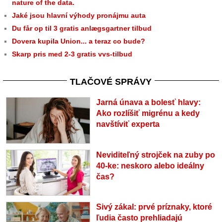
nature of the data.
Jaké jsou hlavní výhody pronájmu auta
Du får op til 3 gratis anlægsgartner tilbud
Dovera kupila Union... a teraz co bude?
Skarp pris med 2-3 gratis vvs-tilbud
TLAČOVÉ SPRÁVY
Jarná únava a bolesť hlavy:
Ako rozlíšiť migrénu a kedy
navštíviť experta
Neviditeľný strojček na zuby po
40-ke: neskoro alebo ideálny
čas?
Sivý zákal: prvé príznaky, ktoré
ľudia často prehliadajú