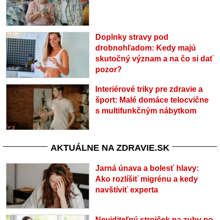
Doplnky stravy pod
drobnohľadom: Kedy majú
skutočný význam a na čo si dať
pozor?
Interiérové triky pre zdravie a
šport: Malé domáce telocvične
s multifunkčným nábytkom
AKTUÁLNE NA ZDRAVIE.SK
Jarná únava a bolesť hlavy:
Ako rozlíšiť migrénu a kedy
navštíviť experta
Neviditeľný strojček na zuby po