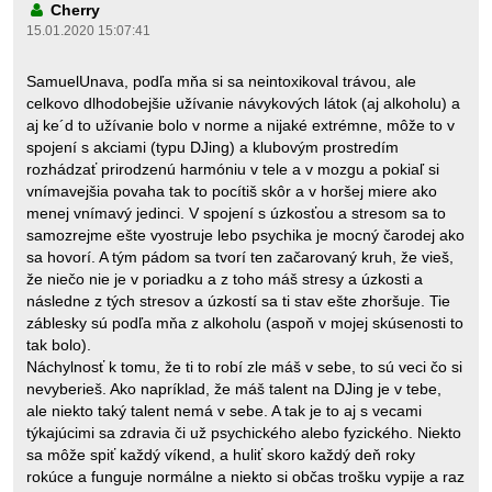
Cherry
15.01.2020 15:07:41
SamuelUnava, podľa mňa si sa neintoxikoval trávou, ale
celkovo dlhodobejšie užívanie návykových látok (aj alkoholu) a
aj ke´d to užívanie bolo v norme a nijaké extrémne, môže to v
spojení s akciami (typu DJing) a klubovým prostredím
rozhádzať prirodzenú harmóniu v tele a v mozgu a pokiaľ si
vnímavejšia povaha tak to pocítiš skôr a v horšej miere ako
menej vnímavý jedinci. V spojení s úzkosťou a stresom sa to
samozrejme ešte vyostruje lebo psychika je mocný čarodej ako
sa hovorí. A tým pádom sa tvorí ten začarovaný kruh, že vieš,
že niečo nie je v poriadku a z toho máš stresy a úzkosti a
následne z tých stresov a úzkostí sa ti stav ešte zhoršuje. Tie
záblesky sú podľa mňa z alkoholu (aspoň v mojej skúsenosti to
tak bolo).
Náchylnosť k tomu, že ti to robí zle máš v sebe, to sú veci čo si
nevyberieš. Ako napríklad, že máš talent na DJing je v tebe,
ale niekto taký talent nemá v sebe. A tak je to aj s vecami
týkajúcimi sa zdravia či už psychického alebo fyzického. Niekto
sa môže spiť každý víkend, a huliť skoro každý deň roky
rokúce a funguje normálne a niekto si občas trošku vypije a raz