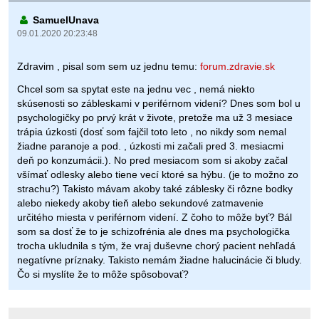
SamuelUnava
09.01.2020 20:23:48
Zdravim , pisal som sem uz jednu temu:
forum.zdravie.sk
Chcel som sa spytat este na jednu vec , nemá niekto
skúsenosti so zábleskami v periférnom videní? Dnes som bol u
psychologičky po prvý krát v živote, pretože ma už 3 mesiace
trápia úzkosti (dosť som fajčil toto leto , no nikdy som nemal
žiadne paranoje a pod. , úzkosti mi začali pred 3. mesiacmi
deň po konzumácii.). No pred mesiacom som si akoby začal
všímať odlesky alebo tiene vecí ktoré sa hýbu. (je to možno zo
strachu?) Takisto mávam akoby také záblesky či rôzne bodky
alebo niekedy akoby tieň alebo sekundové zatmavenie
určitého miesta v periférnom videní. Z čoho to môže byť? Bál
som sa dosť že to je schizofrénia ale dnes ma psychologička
trocha ukludnila s tým, že vraj duševne chorý pacient nehľadá
negatívne príznaky. Takisto nemám žiadne halucinácie či bludy.
Čo si myslíte že to môže spôsobovať?