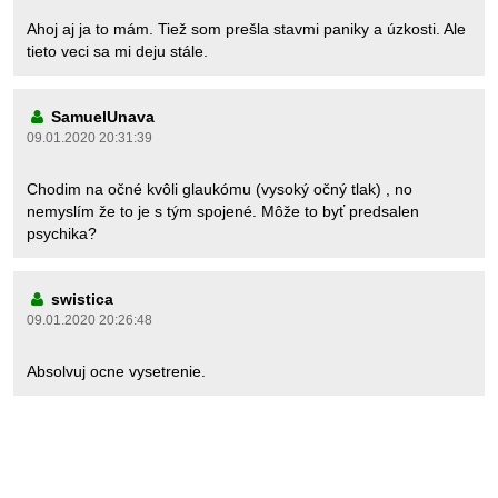
Ahoj aj ja to mám. Tiež som prešla stavmi paniky a úzkosti. Ale
tieto veci sa mi deju stále.
SamuelUnava
09.01.2020 20:31:39
Chodim na očné kvôli glaukómu (vysoký očný tlak) , no
nemyslím že to je s tým spojené. Môže to byť predsalen
psychika?
swistica
09.01.2020 20:26:48
Absolvuj ocne vysetrenie.