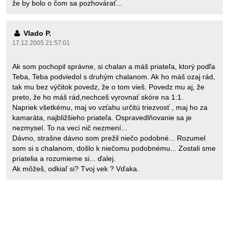
že by bolo o čom sa pozhovárať...
Vlado P.
17.12.2005 21:57:01
Ak som pochopil správne, si chalan a máš priateľa, ktorý podľa
Teba, Teba podviedol s druhým chalanom. Ak ho máš ozaj rád,
tak mu bez výčitok povedz, že o tom vieš. Povedz mu aj, že
preto, že ho máš rád,nechceš vyrovnať skóre na 1:1.
Napriek všetkému, maj vo vzťahu určitú triezvosť , maj ho za
kamaráta, najbližšieho priateľa. Ospravedlňovanie sa je
nezmysel. To na veci nič nezmení...
Dávno, strašne dávno som prežil niečo podobné... Rozumel
som si s chalanom, došlo k niečomu podobnému... Zostali sme
priatelia a rozumieme si... ďalej.
Ak môžeš, odkiaľ si? Tvoj vek ? Vďaka.