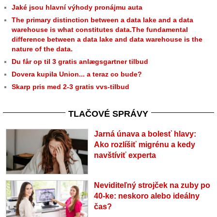
Jaké jsou hlavní výhody pronájmu auta
The primary distinction between a data lake and a data
warehouse is what constitutes data.The fundamental
difference between a data lake and data warehouse is the
nature of the data.
Du får op til 3 gratis anlægsgartner tilbud
Dovera kupila Union... a teraz co bude?
Skarp pris med 2-3 gratis vvs-tilbud
TLAČOVÉ SPRÁVY
Jarná únava a bolesť hlavy:
Ako rozlíšiť migrénu a kedy
navštíviť experta
Neviditeľný strojček na zuby po
40-ke: neskoro alebo ideálny
čas?