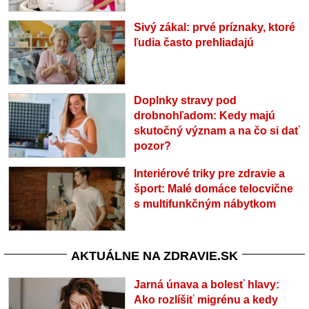
Sivý zákal: prvé príznaky, ktoré
ľudia často prehliadajú
Doplnky stravy pod
drobnohľadom: Kedy majú
skutočný význam a na čo si dať
pozor?
Interiérové triky pre zdravie a
šport: Malé domáce telocvične
s multifunkčným nábytkom
AKTUÁLNE NA ZDRAVIE.SK
Jarná únava a bolesť hlavy:
Ako rozlíšiť migrénu a kedy