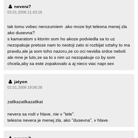
nevera?
03.01.2006 21:43:16
tak tomu vobec nerozumiem .ako moze byt telesna menej zla
ako dusevna?
s kamaratom s ktorim som ho akoze podviedla sa to uz
nezopakuje pretoze nam to nestoji zato si rozbijat vztahy to ma
pravdu,ale ja som toho nazoru,ze co oci nevidia srdce neboli.
ale mne je luto,ze sa to s nim uz nezopakuje co by som
chcela,aby sa este zopakovalo a aj nieco viac napr.sex
jatyon
02.01.2006 19:06:28
zatlkazatlkazatlkat
.
nevera sa rodi v hlave, nie v "tele".
telesna nevera je menej zla, ako "dusevna", v hlave.