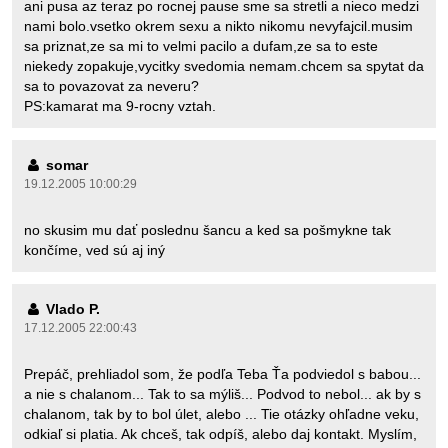
ani pusa az teraz po rocnej pause sme sa stretli a nieco medzi
nami bolo.vsetko okrem sexu a nikto nikomu nevyfajcil.musim
sa priznat,ze sa mi to velmi pacilo a dufam,ze sa to este
niekedy zopakuje,vycitky svedomia nemam.chcem sa spytat da
sa to povazovat za neveru?
PS:kamarat ma 9-rocny vztah.
somar
19.12.2005 10:00:29
no skusim mu dať poslednu šancu a ked sa pošmykne tak
končíme, ved sú aj iný
Vlado P.
17.12.2005 22:00:43
Prepáč, prehliadol som, že podľa Teba Ťa podviedol s babou...
a nie s chalanom... Tak to sa mýliš... Podvod to nebol... ak by s
chalanom, tak by to bol úlet, alebo ... Tie otázky ohľadne veku,
odkiaľ si platia. Ak chceš, tak odpíš, alebo daj kontakt. Myslím,