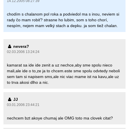
14.12.2005 08:27:39
chodím s chalanom pol roka a podviedol ma s inou, neviem si
rady čo mam robiť? strasne ho lubim, som s toho chorí,
nespím, nejem mam velký stach a depku. ja som tiež chalan.
nevera?
02.03.2006 13:24:24
kamarat sa ide ide zenit a uz nechce,aby sme spolu nieco
mali,ale ide o to,ze ja to chcem.este sme spolu odvtedy neboli
sem tam si napisem sms,ale nic viac mame ist na kavu,ale uz
to trva akosi dlho a nic.
JJ
03.01.2006 23:44:21
nechcem bzt akoye chumaj ale OMG toto ma clovek citat?