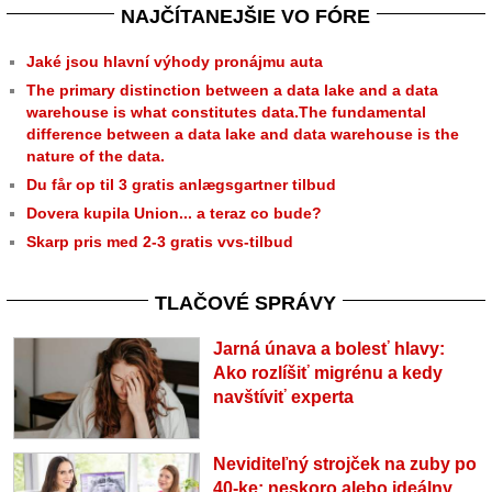
NAJČÍTANEJŠIE VO FÓRE
Jaké jsou hlavní výhody pronájmu auta
The primary distinction between a data lake and a data
warehouse is what constitutes data.The fundamental
difference between a data lake and data warehouse is the
nature of the data.
Du får op til 3 gratis anlægsgartner tilbud
Dovera kupila Union... a teraz co bude?
Skarp pris med 2-3 gratis vvs-tilbud
TLAČOVÉ SPRÁVY
Jarná únava a bolesť hlavy:
Ako rozlíšiť migrénu a kedy
navštíviť experta
Neviditeľný strojček na zuby po
40-ke: neskoro alebo ideálny