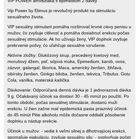
VIP POWER afrodiziaká s epimediom 2 dávky
Vip Power by Elimus je revolučný produkt na stimuláciu
sexuálneho života.
VIP sexuálny stimulant pomáha rozširovať krvné cievy penisu u
mužov, čo zvyšuje citlivosť a pomáha dosiahnuť erekciu počas
sexuálnej stimulácie. Ak ho užívajú ženy, VIP doplnok zvyšuje
prekrvenie pošvy, čo uľahčuje sexuálne vzrušenie.
Aktívne zložky: Glukózový sirup, precedený kvetový med,
morušový džem, peľ, sójová múka, Epimedium, karob, ovos,
zázvor, galangal, škorica, Maca, americký ženšen, žihľava,
sibírsky ženšen, Ginkgo biloba, ženšen, tekvica, Tribulus. Gotu
Cola, vanilka, materská kašička
Dávkovanie: Odporúčaná denná dávka je 1 jednorazová dávka
9 g. Očakávaný účinok sa dostaví 30 - 45 minút po použití. Po
tomto období, počas sexuálnej stimulácie, dostanú muži
erekciu. U žien začne mať epidemická pasta priaznivý účinok
do 45 minút Pitie alkoholu môže dočasne oddialiť pôsobenie
doplnku a nástup erekcie.
Účinok u mužov: - vedie k veľmi silnej a dlhotrvajúcej erekcii,
spomaľuje ejakuláciu, zvyšuje sexuálnu silu; - ovplyvňuje počet