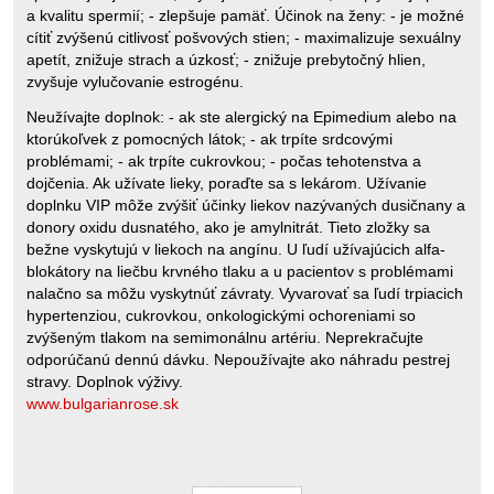
a kvalitu spermií; - zlepšuje pamäť. Účinok na ženy: - je možné
cítiť zvýšenú citlivosť pošvových stien; - maximalizuje sexuálny
apetít, znižuje strach a úzkosť; - znižuje prebytočný hlien,
zvyšuje vylučovanie estrogénu.
Neužívajte doplnok: - ak ste alergický na Epimedium alebo na
ktorúkoľvek z pomocných látok; - ak trpíte srdcovými
problémami; - ak trpíte cukrovkou; - počas tehotenstva a
dojčenia. Ak užívate lieky, poraďte sa s lekárom. Užívanie
doplnku VIP môže zvýšiť účinky liekov nazývaných dusičnany a
donory oxidu dusnatého, ako je amylnitrát. Tieto zložky sa
bežne vyskytujú v liekoch na angínu. U ľudí užívajúcich alfa-
blokátory na liečbu krvného tlaku a u pacientov s problémami
nalačno sa môžu vyskytnúť závraty. Vyvarovať sa ľudí trpiacich
hypertenziou, cukrovkou, onkologickými ochoreniami so
zvýšeným tlakom na semimonálnu artériu. Neprekračujte
odporúčanú dennú dávku. Nepoužívajte ako náhradu pestrej
stravy. Doplnok výživy.
www.bulgarianrose.sk