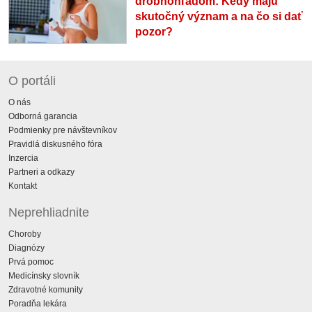
drobnohľadom: Kedy majú
skutočný význam a na čo si dať
pozor?
O portáli
O nás
Odborná garancia
Podmienky pre návštevníkov
Pravidlá diskusného fóra
Inzercia
Partneri a odkazy
Kontakt
Neprehliadnite
Choroby
Diagnózy
Prvá pomoc
Medicínsky slovník
Zdravotné komunity
Poradňa lekára