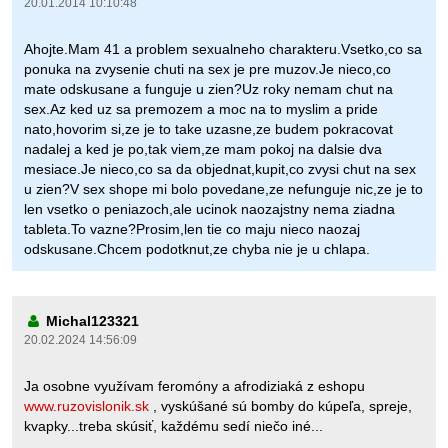
20.01.2014 10:10:48
Ahojte.Mam 41 a problem sexualneho charakteru.Vsetko,co sa
ponuka na zvysenie chuti na sex je pre muzov.Je nieco,co
mate odskusane a funguje u zien?Uz roky nemam chut na
sex.Az ked uz sa premozem a moc na to myslim a pride
nato,hovorim si,ze je to take uzasne,ze budem pokracovat
nadalej a ked je po,tak viem,ze mam pokoj na dalsie dva
mesiace.Je nieco,co sa da objednat,kupit,co zvysi chut na sex
u zien?V sex shope mi bolo povedane,ze nefunguje nic,ze je to
len vsetko o peniazoch,ale ucinok naozajstny nema ziadna
tableta.To vazne?Prosim,len tie co maju nieco naozaj
odskusane.Chcem podotknut,ze chyba nie je u chlapa.
Michal123321
20.02.2024 14:56:09
Ja osobne využívam feromóny a afrodiziaká z eshopu
www.ruzovislonik.sk
, vyskúšané sú bomby do kúpeľa, spreje,
kvapky...treba skúsiť, každému sedí niečo iné...