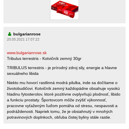
bulgarianrose
20.05.2021 17:07:22
www.bulgarianrose.sk
Tribulus terrestris - Kotvičník zemný 30gr
TRIBULUS terrestris - je prírodný zdroj sily, energie a hlavne
sexuálneho libida
Niekto mu hovorí rastlinná modrá pilulka, inde sa dočítame o
životobudičovi. Kotvičník zemný každopádne obsahuje vysokú
hladinu fytosterolov, ktoré pozitívne ovplyvňujú plodnosť, libido
a funkciu prostaty. Športovcom môže zvýšiť výkonnosť,
pracovne vyťaženým ľuďom pomáha od stresu, nespavosti a
podráždenosti. Napriek tomu, že je obsiahnutý v mnohých
potravinových doplnkoch, obľuba čistej byliny stále rastie.