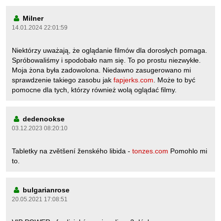
Milner
14.01.2024 22:01:59
Niektórzy uważają, że oglądanie filmów dla dorosłych pomaga.
Spróbowaliśmy i spodobało nam się. To po prostu niezwykłe.
Moja żona była zadowolona. Niedawno zasugerowano mi
sprawdzenie takiego zasobu jak
fapjerks.com
. Może to być
pomocne dla tych, którzy również wolą oglądać filmy.
dedenookse
03.12.2023 08:20:10
Tabletky na zvětšení ženského libida -
tonzes.com
Pomohlo mi
to.
bulgarianrose
20.05.2021 17:08:51