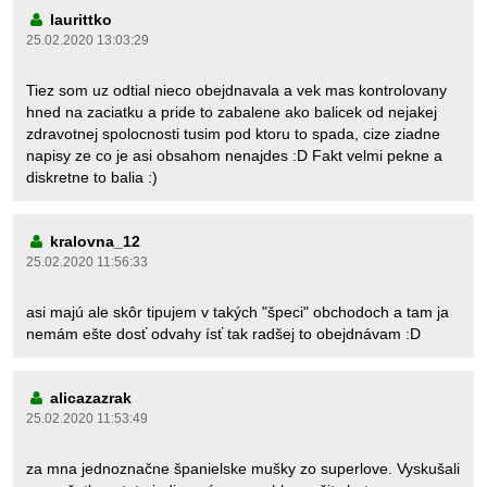
laurittko
25.02.2020 13:03:29
Tiez som uz odtial nieco obejdnavala a vek mas kontrolovany
hned na zaciatku a pride to zabalene ako balicek od nejakej
zdravotnej spolocnosti tusim pod ktoru to spada, cize ziadne
napisy ze co je asi obsahom nenajdes :D Fakt velmi pekne a
diskretne to balia :)
kralovna_12
25.02.2020 11:56:33
asi majú ale skôr tipujem v takých "špeci" obchodoch a tam ja
nemám ešte dosť odvahy ísť tak radšej to obejdnávam :D
alicazazrak
25.02.2020 11:53:49
za mna jednoznačne španielske mušky zo superlove. Vyskušali