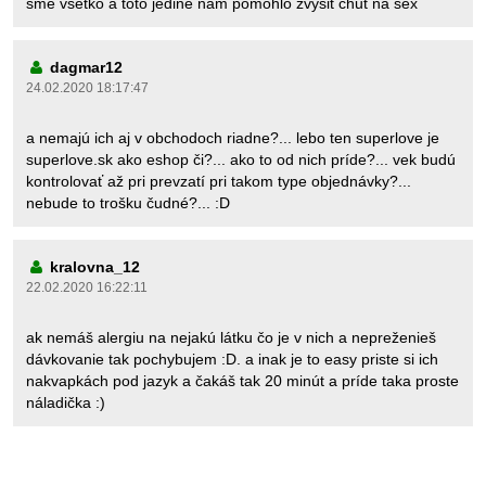
sme všetko a toto jedine nám pomohlo zvyšit chut na sex
dagmar12
24.02.2020 18:17:47
a nemajú ich aj v obchodoch riadne?... lebo ten superlove je
superlove.sk ako eshop či?... ako to od nich príde?... vek budú
kontrolovať až pri prevzatí pri takom type objednávky?...
nebude to trošku čudné?... :D
kralovna_12
22.02.2020 16:22:11
ak nemáš alergiu na nejakú látku čo je v nich a nepreženieš
dávkovanie tak pochybujem :D. a inak je to easy priste si ich
nakvapkách pod jazyk a čakáš tak 20 minút a príde taka proste
náladička :)