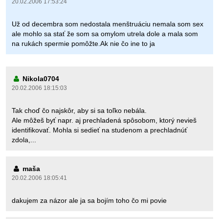
20.02.2006 17:53:24
Už od decembra som nedostala menštruáciu nemala som sex
ale mohlo sa stať že som sa omylom utrela dole a mala som
na rukách spermie pomôžte.Ak nie čo ine to ja
Nikola0704
20.02.2006 18:15:03
Tak choď čo najskôr, aby si sa toľko nebála.
Ale môžeš byť napr. aj prechladená spôsobom, ktorý nevieš
identifikovať. Mohla si sedieť na studenom a prechladnúť
zdola,...
maša
20.02.2006 18:05:41
dakujem za názor ale ja sa bojím toho čo mi povie