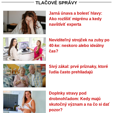
TLAČOVÉ SPRÁVY
Jarná únava a bolesť hlavy:
Ako rozlíšiť migrénu a kedy
navštíviť experta
Neviditeľný strojček na zuby po
40-ke: neskoro alebo ideálny
čas?
Sivý zákal: prvé príznaky, ktoré
ľudia často prehliadajú
Doplnky stravy pod
drobnohľadom: Kedy majú
skutočný význam a na čo si dať
pozor?