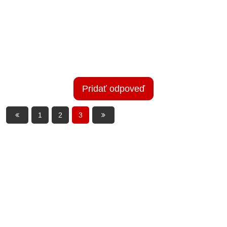
Pridať odpoveď
1
2
3