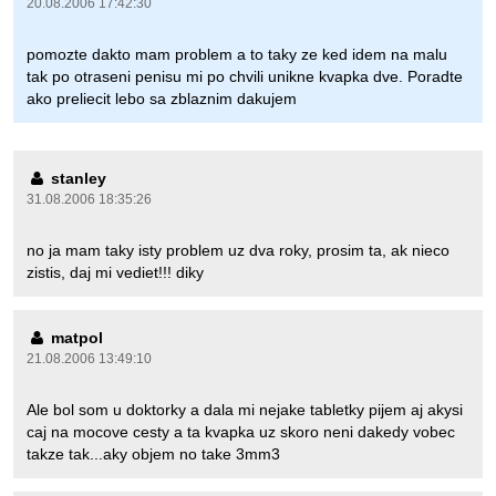
20.08.2006 17:42:30
pomozte dakto mam problem a to taky ze ked idem na malu
tak po otraseni penisu mi po chvili unikne kvapka dve. Poradte
ako preliecit lebo sa zblaznim dakujem
stanley
31.08.2006 18:35:26
no ja mam taky isty problem uz dva roky, prosim ta, ak nieco
zistis, daj mi vediet!!! diky
matpol
21.08.2006 13:49:10
Ale bol som u doktorky a dala mi nejake tabletky pijem aj akysi
caj na mocove cesty a ta kvapka uz skoro neni dakedy vobec
takze tak...aky objem no take 3mm3