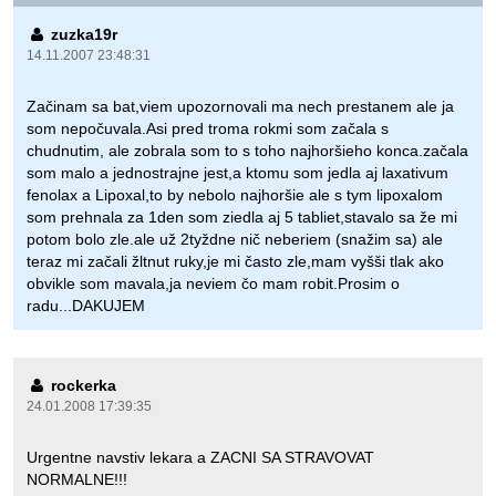
zuzka19r
14.11.2007 23:48:31
Začinam sa bat,viem upozornovali ma nech prestanem ale ja
som nepočuvala.Asi pred troma rokmi som začala s
chudnutim, ale zobrala som to s toho najhoršieho konca.začala
som malo a jednostrajne jest,a ktomu som jedla aj laxativum
fenolax a Lipoxal,to by nebolo najhoršie ale s tym lipoxalom
som prehnala za 1den som ziedla aj 5 tabliet,stavalo sa že mi
potom bolo zle.ale už 2tyždne nič neberiem (snažim sa) ale
teraz mi začali žltnut ruky,je mi často zle,mam vyšši tlak ako
obvikle som mavala,ja neviem čo mam robit.Prosim o
radu...DAKUJEM
rockerka
24.01.2008 17:39:35
Urgentne navstiv lekara a ZACNI SA STRAVOVAT
NORMALNE!!!