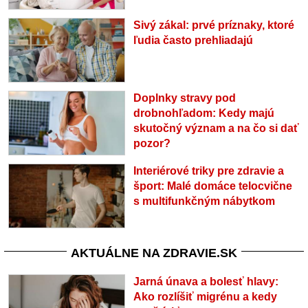
Sivý zákal: prvé príznaky, ktoré
ľudia často prehliadajú
Doplnky stravy pod
drobnohľadom: Kedy majú
skutočný význam a na čo si dať
pozor?
Interiérové triky pre zdravie a
šport: Malé domáce telocvične
s multifunkčným nábytkom
AKTUÁLNE NA ZDRAVIE.SK
Jarná únava a bolesť hlavy:
Ako rozlíšiť migrénu a kedy