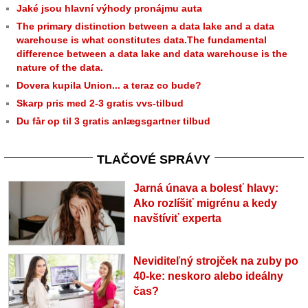
Jaké jsou hlavní výhody pronájmu auta
The primary distinction between a data lake and a data
warehouse is what constitutes data.The fundamental
difference between a data lake and data warehouse is the
nature of the data.
Dovera kupila Union... a teraz co bude?
Skarp pris med 2-3 gratis vvs-tilbud
Du får op til 3 gratis anlægsgartner tilbud
TLAČOVÉ SPRÁVY
Jarná únava a bolesť hlavy:
Ako rozlíšiť migrénu a kedy
navštíviť experta
Neviditeľný strojček na zuby po
40-ke: neskoro alebo ideálny
čas?