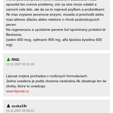
sposobit len crevne problemy, cim sa sice moze oslabit a
zamorit cele telo, ale da sa to napravit psylliom a probiotikami.
Ak mas zvysene pecenove enzymi, musela si prechodit alebo
mas aktivne zltacku alebo niektore z chrob poskodzujucich
pecen.
Na regeneraciu a vycistenie pecene bol spominany protokol dr
Berksona.
(selen-400 mcg, sylimarin 900 mg, alfa lipoicka kyselina 600
mg)
RNG
15.11.2007 00:31:26
Lipoxal zrejme prichadza v rozlicnych formulaciach.
Jedna uvedena je podla zlozenia neskodna.Ak obsahuje len tie
zlozky, ktore tu uvadzaju:
www.lipoxal.cz
zuzka19r
15.11.2007 00:06:12