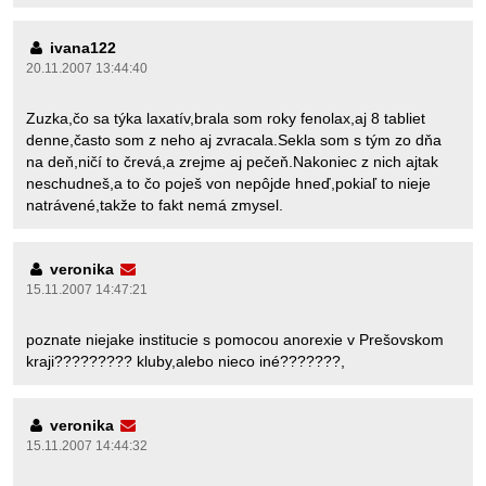
ivana122
20.11.2007 13:44:40
Zuzka,čo sa týka laxatív,brala som roky fenolax,aj 8 tabliet
denne,často som z neho aj zvracala.Sekla som s tým zo dňa
na deň,ničí to črevá,a zrejme aj pečeň.Nakoniec z nich ajtak
neschudneš,a to čo poješ von nepôjde hneď,pokiaľ to nieje
natrávené,takže to fakt nemá zmysel.
veronika
15.11.2007 14:47:21
poznate niejake institucie s pomocou anorexie v Prešovskom
kraji????????? kluby,alebo nieco iné???????,
veronika
15.11.2007 14:44:32