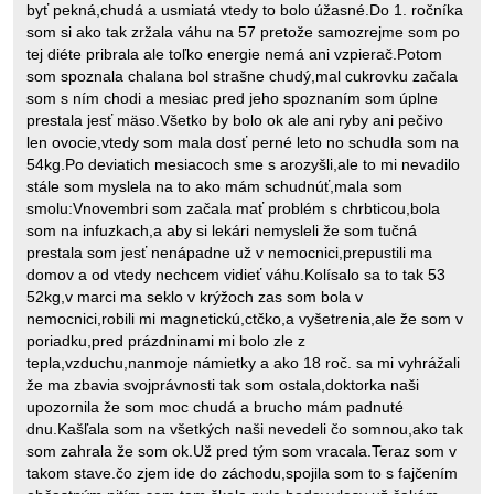
byť pekná,chudá a usmiatá vtedy to bolo úžasné.Do 1. ročníka
som si ako tak zržala váhu na 57 pretože samozrejme som po
tej diéte pribrala ale toľko energie nemá ani vzpierač.Potom
som spoznala chalana bol strašne chudý,mal cukrovku začala
som s ním chodi a mesiac pred jeho spoznaním som úplne
prestala jesť mäso.Všetko by bolo ok ale ani ryby ani pečivo
len ovocie,vtedy som mala dosť perné leto no schudla som na
54kg.Po deviatich mesiacoch sme s arozyšli,ale to mi nevadilo
stále som myslela na to ako mám schudnúť,mala som
smolu:Vnovembri som začala mať problém s chrbticou,bola
som na infuzkach,a aby si lekári nemysleli že som tučná
prestala som jesť nenápadne už v nemocnici,prepustili ma
domov a od vtedy nechcem vidieť váhu.Kolísalo sa to tak 53
52kg,v marci ma seklo v krýžoch zas som bola v
nemocnici,robili mi magnetickú,ctčko,a vyšetrenia,ale že som v
poriadku,pred prázdninami mi bolo zle z
tepla,vzduchu,nanmoje námietky a ako 18 roč. sa mi vyhrážali
že ma zbavia svojprávnosti tak som ostala,doktorka naši
upozornila že som moc chudá a brucho mám padnuté
dnu.Kašľala som na všetkých naši nevedeli čo somnou,ako tak
som zahrala že som ok.Už pred tým som vracala.Teraz som v
takom stave.čo zjem ide do záchodu,spojila som to s fajčením