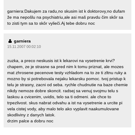
garniera:Dakujem za radu,no skusim ist k doktorovy,no dufam
že ma nepošlu na psychiatriu,ale asi maš pravdu čim skôr sa
to zisti tym sa to skôr vylieči.Aj tebe dobru noc
garniera
15.11.2007 00:02:10
zuzka, a preco neskusis ist k lekarovi na vysetrenie krvi?
chapem, ze je strasne sa pred nim k tomu priznat, ale mozes
mat zhrosene pecenove testy vzhladom na to ze ti zltnu ruky a
mozno by si potrebovala nejaku lekarsku pomoc. tvoj pristup k
telu je strasny, zacni od seba. rychle chudnutie na baze chemie
nikdy nemoze dobre skoncit. radsej sa venuj svojmu telu s
laskou a cvicenim, uvidis, telo sa ti odmeni. ale chce to
trpezlivost. skus nabrat odvahu a ist na vysetrenie a urcite pi
vela cistej vody, aby malo telo ako vyplavit naakumulovane
skodliviny z danych latok.
drzim palce a dobru noc