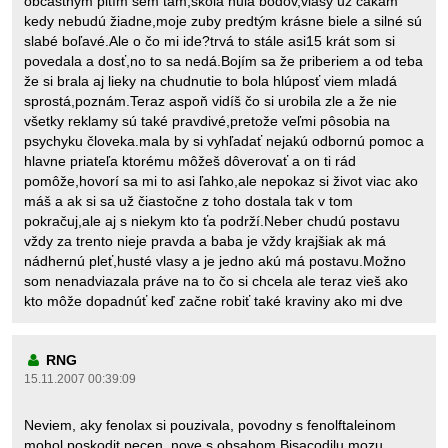
občastným pitím sem tam,škola nula bodov,vlasy už čakám
kedy nebudú žiadne,moje zuby predtým krásne biele a silné sú
slabé boľavé.Ale o čo mi ide?trvá to stále asi15 krát som si
povedala a dosť,no to sa nedá.Bojím sa že priberiem a od teba
že si brala aj lieky na chudnutie to bola hlúposť viem mladá
sprostá,poznám.Teraz aspoň vidíš čo si urobila zle a že nie
všetky reklamy sú také pravdivé,pretože veľmi pôsobia na
psychyku človeka.mala by si vyhľadať nejakú odbornú pomoc a
hlavne priateľa ktorému môžeš dôverovať a on ti rád
pomôže,hovorí sa mi to asi ľahko,ale nepokaz si život viac ako
máš a ak si sa už čiastočne z toho dostala tak v tom
pokračuj,ale aj s niekym kto ťa podrží.Neber chudú postavu
vždy za trento nieje pravda a baba je vždy krajšiak ak má
nádhernú pleť,husté vlasy a je jedno akú má postavu.Možno
som nenadviazala práve na to čo si chcela ale teraz vieš ako
kto môže dopadnúť keď začne robiť také kraviny ako mi dve
RNG
15.11.2007 00:39:09
Neviem, aky fenolax si pouzivala, povodny s fenolftaleinom
mohol poskodit pecen, nove s obsahom Bisacodilu mozu