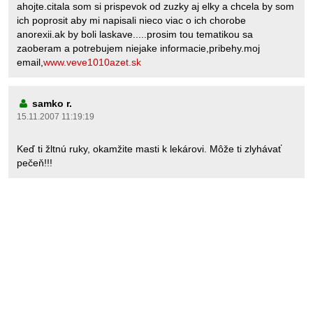
ahojte.citala som si prispevok od zuzky aj elky a chcela by som
ich poprosit aby mi napisali nieco viac o ich chorobe
anorexii.ak by boli laskave.....prosim tou tematikou sa
zaoberam a potrebujem niejake informacie,pribehy.moj
email,
www.veve1010azet.sk
samko r.
15.11.2007 11:19:19
Keď ti žltnú ruky, okamžite masti k lekárovi. Môže ti zlyhávať
pečeň!!!