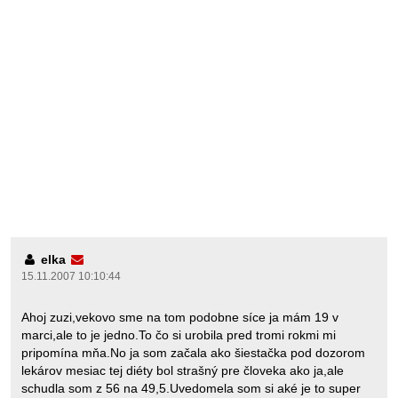
elka
15.11.2007 10:10:44
Ahoj zuzi,vekovo sme na tom podobne síce ja mám 19 v
marci,ale to je jedno.To čo si urobila pred tromi rokmi mi
pripomína mňa.No ja som začala ako šiestačka pod dozorom
lekárov mesiac tej diéty bol strašný pre človeka ako ja,ale
schudla som z 56 na 49,5.Uvedomela som si aké je to super