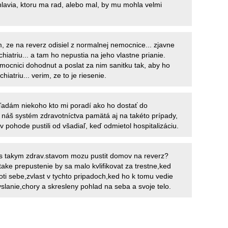
avia, ktoru ma rad, alebo mal, by mu mohla velmi
 ze na reverz odisiel z normalnej nemocnice... zjavne
hiatriu... a tam ho nepustia na jeho vlastne prianie.
mocnici dohodnut a poslat za nim sanitku tak, aby ho
hiatriu... verim, ze to je riesenie.
ľadám niekoho kto mi poradí ako ho dostať do
 náš systém zdravotníctva pamätá aj na takéto prípady,
 v pohode pustili od všadiaľ, keď odmietol hospitalizáciu.
i s takym zdrav.stavom mozu pustit domov na reverz?
take prepustenie by sa malo kvlifikovat za trestne,ked
roti sebe,zvlast v tychto pripadoch,ked ho k tomu vedie
lanie,chory a skresleny pohlad na seba a svoje telo.