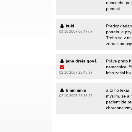
opacneho pohl
pomoct.
kuki
Predopkladam,
03.10.2007 08:47:07
potrebuje psyc
Treba sa v ne
zobrali na psyc
jana dreisigová
Práve preto h
nemocnice, či
02.10.2007 23:46:37
lebo zatial ho
hmmmmm
a to ho lekar
02.10.2007 23:33:25
myslim, ze aj 
pacient ide p
chorobne zmys