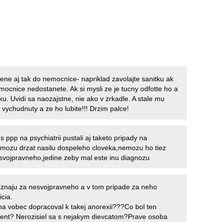
ene aj tak do nemocnice- napriklad zavolajte sanitku ak
mocnice nedostanete. Ak si mysli ze je tucny odfotte ho a
u. Uvidi sa naozajstne, nie ako v zrkadle. A stale mu
 vychudnuty a ze ho lubite!!! Drzim palce!
 ppp na psychiatrii pustali aj taketo pripady na
mozu drzat nasilu dospeleho cloveka,nemozu ho tiez
esvojpravneho,jedine zeby mal este inu diagnozu
znaju za nesvojpravneho a v tom pripade za neho
cia.
a vobec dopracoval k takej anorexii???Co bol ten
ent? Nerozisiel sa s nejakym dievcatom?Prave osoba