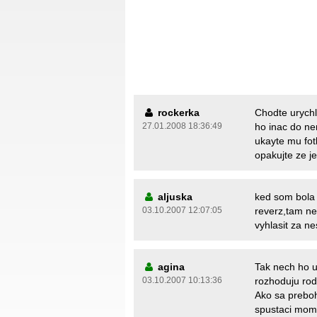
rockerka
Chodte urychl
27.01.2008 18:36:49
ho inac do ne
ukayte mu fotk
opakujte ze je
aljuska
ked som bola s
03.10.2007 12:07:05
reverz,tam ne
vyhlasit za n
agina
Tak nech ho u
03.10.2007 10:13:36
rozhoduju rodi
Ako sa preboh
spustaci mom