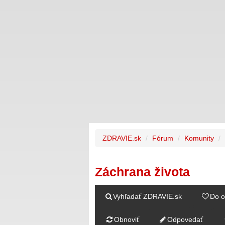
ZDRAVIE.sk
Fórum
Komunity
Záchrana života
Vyhľadať ZDRAVIE.sk
Do o
Obnoviť
Odpovedať