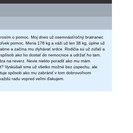
prosím o pomoc. Moj dnes už osemnásťročný bratranec
ľvek pomoc. Meria 178 kg a váži už len 38 kg, úplne už
slabne a začína mu zlyhávať srdce. Rodičia sú už zúfalí a
 spôsob ako ho dostať do nemocnice a udržať ho tam.
za na reverz. Nevie niekto poradiť ako mu mám
ot? Vyskúšali sme už všetko možné bez úspechu, ale
stuje spôsob ako mu zabrániť v tom dobrovoľnom
 každú radu vopred veľmi ďakujem.