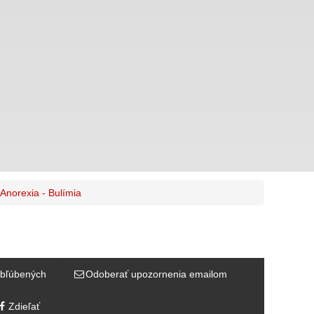
Anorexia - Bulímia
bľúbených
Odoberať upozornenia emailom
Zdieľať