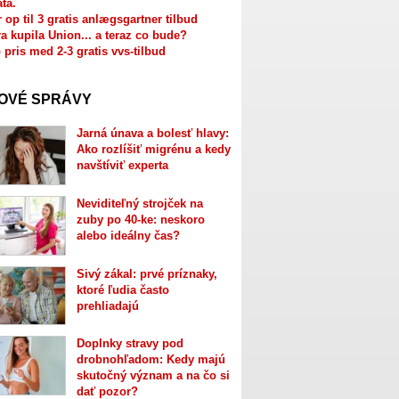
ata.
r op til 3 gratis anlægsgartner tilbud
a kupila Union... a teraz co bude?
 pris med 2-3 gratis vvs-tilbud
OVÉ SPRÁVY
Jarná únava a bolesť hlavy:
Ako rozlíšiť migrénu a kedy
navštíviť experta
Neviditeľný strojček na
zuby po 40-ke: neskoro
alebo ideálny čas?
Sivý zákal: prvé príznaky,
ktoré ľudia často
prehliadajú
Doplnky stravy pod
drobnohľadom: Kedy majú
skutočný význam a na čo si
dať pozor?