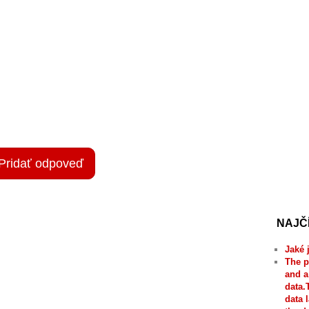
Pridať odpoveď
NAJČ
Jaké 
The p
and a
data.
data 