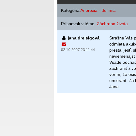
Kategória
Anorexia - Bulímia
Príspevok v téme:
Záchrana života
jana dreisigová
Strašne Vás 
odmieta akúko
02.10.2007 23:11:44
prestal jesť, 
neviemenájsť
Všade odchád
zachrániť živ
verím, že exi
umieraní. Za
Jana