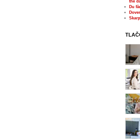
the d
Du få
Dover
Skarp
TLAČ