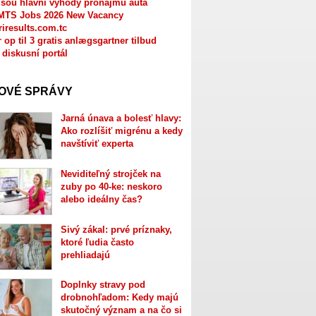
jsou hlavní výhody pronájmu auta
MTS Jobs 2026 New Vacancy
riresults.com.tc
r op til 3 gratis anlægsgartner tilbud
 diskusní portál
OVÉ SPRÁVY
Jarná únava a bolesť hlavy:
Ako rozlíšiť migrénu a kedy
navštíviť experta
Neviditeľný strojček na
zuby po 40-ke: neskoro
alebo ideálny čas?
Sivý zákal: prvé príznaky,
ktoré ľudia často
prehliadajú
Doplnky stravy pod
drobnohľadom: Kedy majú
skutočný význam a na čo si