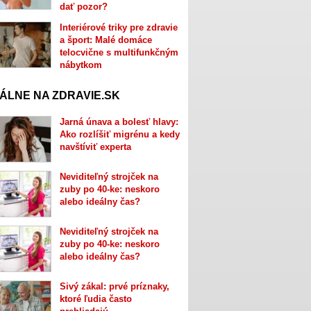
dať pozor?
Interiérové triky pre zdravie
a šport: Malé domáce
telocvične s multifunkčným
nábytkom
ÁLNE NA ZDRAVIE.SK
Jarná únava a bolesť hlavy:
Ako rozlíšiť migrénu a kedy
navštíviť experta
Neviditeľný strojček na
zuby po 40-ke: neskoro
alebo ideálny čas?
Neviditeľný strojček na
zuby po 40-ke: neskoro
alebo ideálny čas?
Sivý zákal: prvé príznaky,
ktoré ľudia často