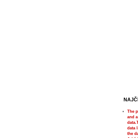
NAJČ
The p
and a
data.
data 
the d