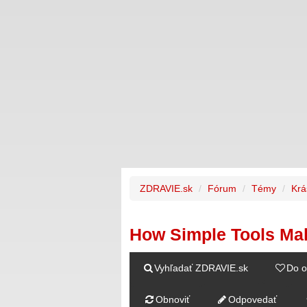
ZDRAVIE.sk
Fórum
Témy
Krá
How Simple Tools Mak
Vyhľadať ZDRAVIE.sk
Do o
Obnoviť
Odpovedať