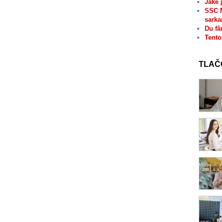
Jaké 
SSC 
sarka
Du få
Tento
TLAČ