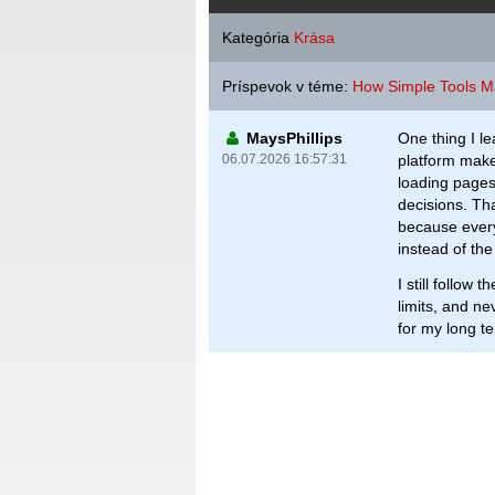
Kategória
Krása
Príspevok v téme:
How Simple Tools Ma
MaysPhillips
One thing I le
06.07.2026 16:57:31
platform make
loading pages
decisions. Th
because every
instead of the
I still follow
limits, and n
for my long te