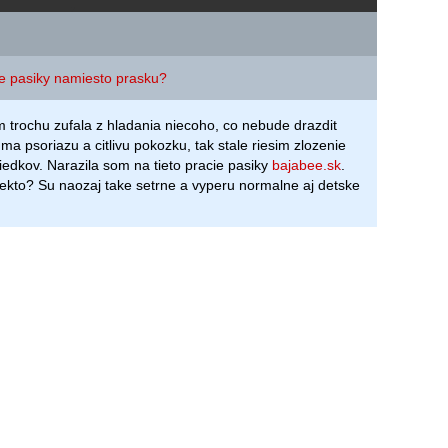
ie pasiky namiesto prasku?
m trochu zufala z hladania niecoho, co nebude drazdit
ma psoriazu a citlivu pokozku, tak stale riesim zlozenie
riedkov. Narazila som na tieto pracie pasiky
bajabee.sk
.
iekto? Su naozaj take setrne a vyperu normalne aj detske