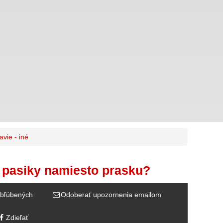
avie - iné
e pasiky namiesto prasku?
bľúbených
Odoberať upozornenia emailom
Zdieľať