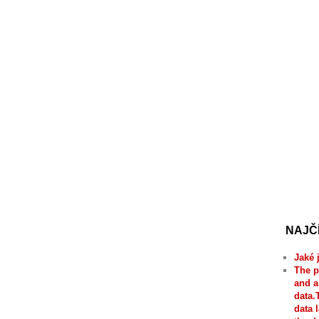
NAJČ
Jaké 
The p
and a
data.
data 