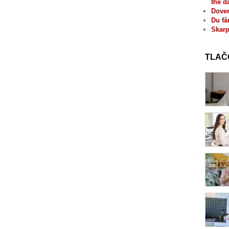
the d
Dover
Du få
Skarp
TLAČ