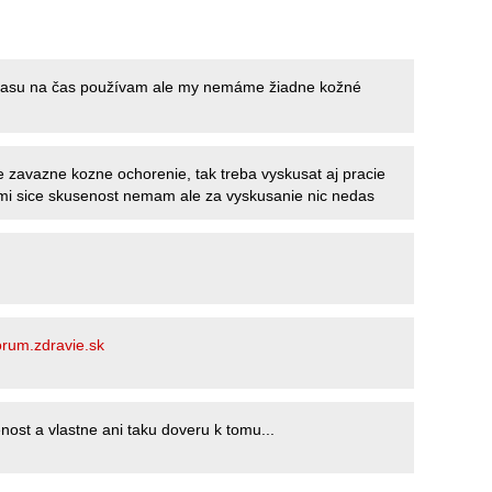
z času na čas používam ale my nemáme žiadne kožné
e zavazne kozne ochorenie, tak treba vyskusat aj pracie
nimi sice skusenost nemam ale za vyskusanie nic nedas
orum.zdravie.sk
st a vlastne ani taku doveru k tomu...