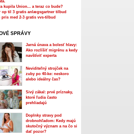
ata.
a kupila Union... a teraz co bude?
r op til 3 gratis anlægsgartner tilbud
 pris med 2-3 gratis vvs-tilbud
OVÉ SPRÁVY
Jarná únava a bolesť hlavy:
Ako rozlíšiť migrénu a kedy
navštíviť experta
Neviditeľný strojček na
zuby po 40-ke: neskoro
alebo ideálny čas?
Sivý zákal: prvé príznaky,
ktoré ľudia často
prehliadajú
Doplnky stravy pod
drobnohľadom: Kedy majú
skutočný význam a na čo si
dať pozor?