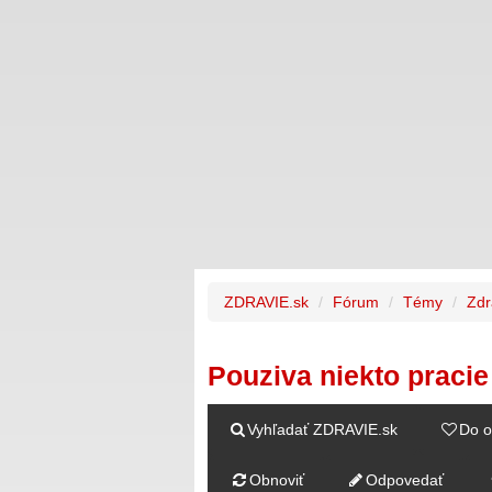
ZDRAVIE.sk
Fórum
Témy
Zdr
Pouziva niekto praci
Vyhľadať ZDRAVIE.sk
Do o
Obnoviť
Odpovedať