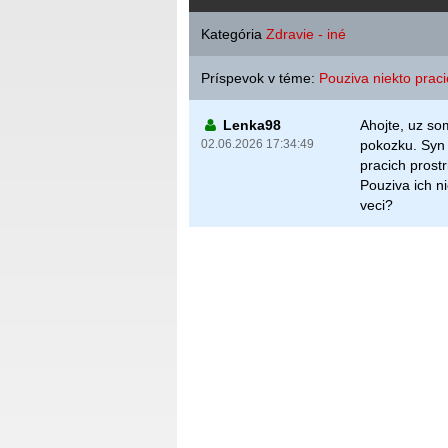
Kategória
Zdravie - iné
Príspevok v téme:
Pouziva niekto prac
Lenka98
Ahojte, uz so
02.06.2026 17:34:49
pokozku. Syn 
pracich prost
Pouziva ich n
veci?