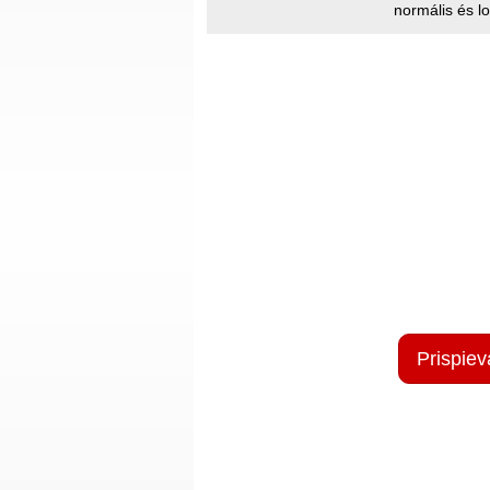
normális és lo
Prispiev