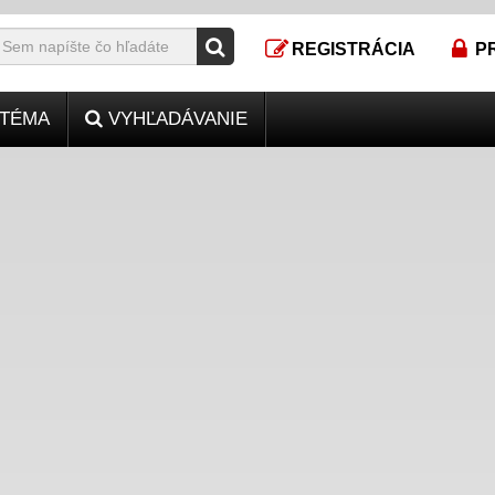
REGISTRÁCIA
P
TÉMA
VYHĽADÁVANIE