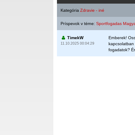
Kategória
Zdravie - iné
Príspevok v téme:
Sportfogadas Magy
TimekW
Emberek! Ossz
11.10.2025 00:04:29
kapcsolatban
fogadatok? Ér