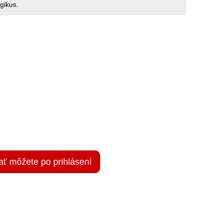
gikus.
ať môžete po prihlásení