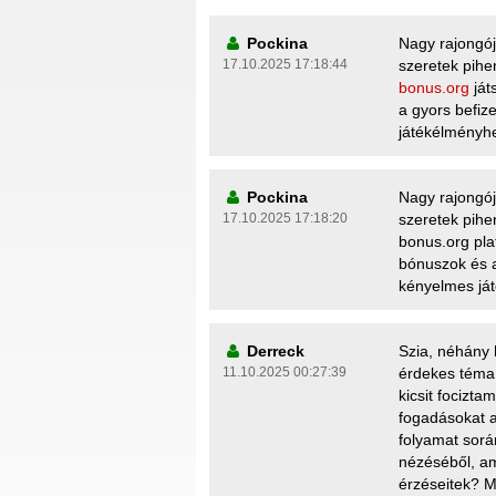
Pockina
Nagy rajongó
17.10.2025 17:18:44
szeretek pihe
bonus.org
ját
a gyors befi
játékélményh
Pockina
Nagy rajongó
17.10.2025 17:18:20
szeretek pihe
bonus.org pla
bónuszok és a
kényelmes já
Derreck
Szia, néhány
11.10.2025 00:27:39
érdekes téma
kicsit focizta
fogadásokat 
folyamat sorá
nézéséből, am
érzéseitek? M