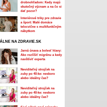
drobnohľadom: Kedy majú
skutočný význam a na čo si
dať pozor?
Interiérové triky pre zdravie
a šport: Malé domáce
telocvične s multifunkčným
nábytkom
ÁLNE NA ZDRAVIE.SK
Jarná únava a bolesť hlavy:
Ako rozlíšiť migrénu a kedy
navštíviť experta
Neviditeľný strojček na
zuby po 40-ke: neskoro
alebo ideálny čas?
Neviditeľný strojček na
zuby po 40-ke: neskoro
alebo ideálny čas?