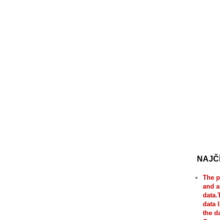
NAJČ
The p
and a
data.
data 
the d