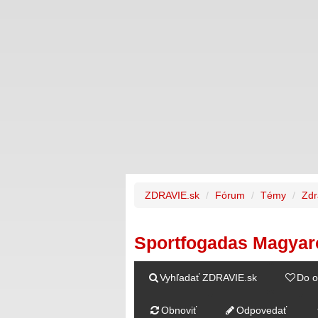
ZDRAVIE.sk
Fórum
Témy
Zdr
Sportfogadas Magyar
Vyhľadať ZDRAVIE.sk
Do o
Obnoviť
Odpovedať