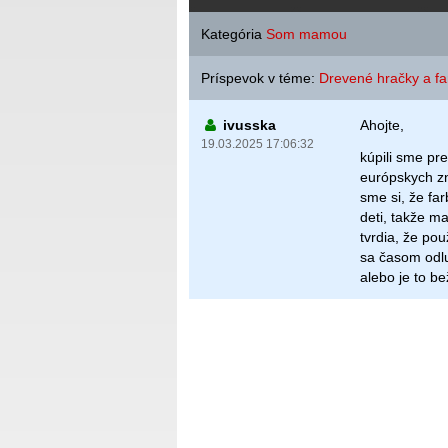
Kategória
Som mamou
Príspevok v téme:
Drevené hračky a fa
ivusska
Ahojte,
19.03.2025 17:06:32
kúpili sme pr
európskych zn
sme si, že fa
deti, takže m
tvrdia, že pou
sa časom odl
alebo je to b