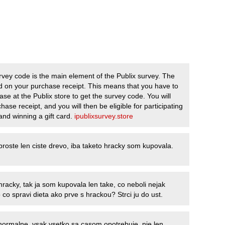
rvey code is the main element of the Publix survey. The
ed on your purchase receipt. This means that you have to
se at the Publix store to get the survey code. You will
hase receipt, and you will then be eligible for participating
and winning a gift card.
ipublixsurvey.store
proste len ciste drevo, iba taketo hracky som kupovala.
racky, tak ja som kupovala len take, co neboli nejak
co spravi dieta ako prve s hrackou? Strci ju do ust.
normalne, vsak vsetko sa casom opotrebuje, nie len