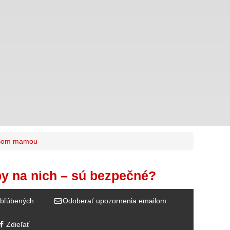
Som mamou
by na nich – sú bezpečné?
bľúbených
Odoberať upozornenia emailom
Zdieľať