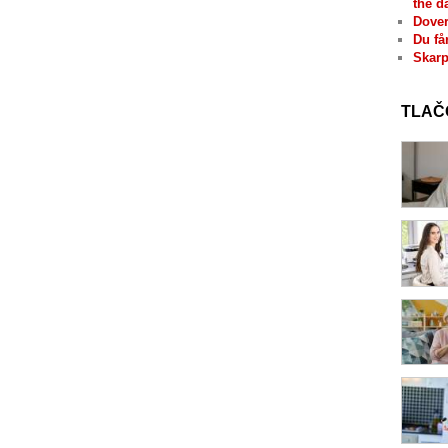
the d
Dover
Du få
Skarp
TLAČ