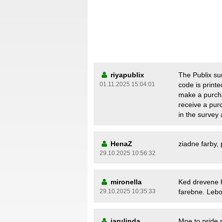
riyapublix
The Publix su
01.11.2025 15:04:01
code is print
make a purcha
receive a purc
in the survey 
HenaZ
ziadne farby, 
29.10.2025 10:56:32
mironella
Ked drevene h
29.10.2025 10:35:33
farebne. Lebo 
jarulinda
Mne to pride 