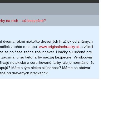
rby na nich – sú bezpečné?
ed dvoma rokmi niekoľko drevených hračiek od známych
ačiek z tohto e-shopu:
www.originalnehracky.sk
a všimli
rba sa po čase začne zošuchávať. Hračky sú určené pre
a zaujíma, či sú tieto farby naozaj bezpečné. Výrobcovia
žívajú netoxické a certifikované farby, ale je normálne, že
upujú? Máte s tým niekto skúsenosť? Máme sa obávať
ežné pri drevených hračkách?