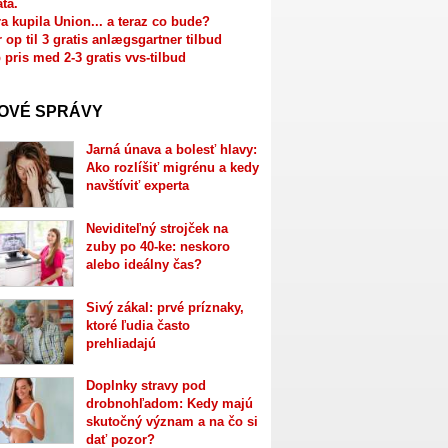
ata.
a kupila Union... a teraz co bude?
r op til 3 gratis anlægsgartner tilbud
 pris med 2-3 gratis vvs-tilbud
OVÉ SPRÁVY
Jarná únava a bolesť hlavy:
Ako rozlíšiť migrénu a kedy
navštíviť experta
Neviditeľný strojček na
zuby po 40-ke: neskoro
alebo ideálny čas?
Sivý zákal: prvé príznaky,
ktoré ľudia často
prehliadajú
Doplnky stravy pod
drobnohľadom: Kedy majú
skutočný význam a na čo si
dať pozor?