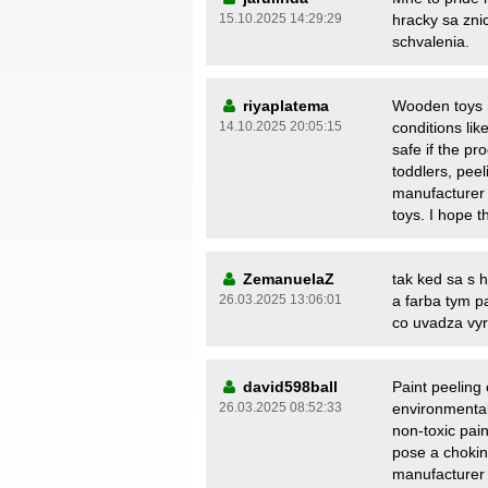
15.10.2025 14:29:29
hracky sa znic
schvalenia.
riyaplatema
Wooden toys m
14.10.2025 20:05:15
conditions lik
safe if the pr
toddlers, peel
manufacturer f
toys. I hope th
ZemanuelaZ
tak ked sa s 
26.03.2025 13:06:01
a farba tym pa
co uvadza vy
david598ball
Paint peeling
26.03.2025 08:52:33
environmental 
non-toxic pain
pose a choking
manufacturer f