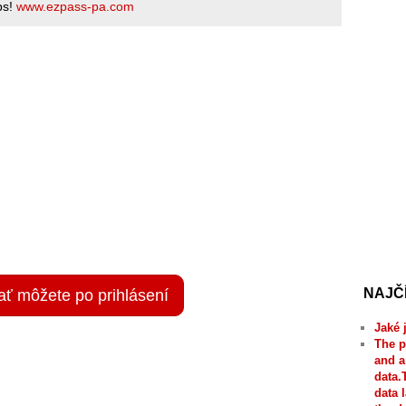
ps!
www.ezpass-pa.com
NAJČ
ať môžete po prihlásení
Jaké 
The p
and a
data.
data 