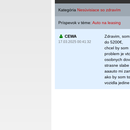
Kategória
Nesúvisiace so zdravím
Príspevok v téme:
Auto na leasing
CEWA
Zdravim, som
17.03.2025 00:41:32
do 5200€,
chcel by som 
problem je vt
osobnych dov
strasne slabe
aaauto mi zami
ako by som to
vozidla jedin