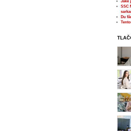
Jaké 
SSC 
sarka
Du få
Tento
TLAČ