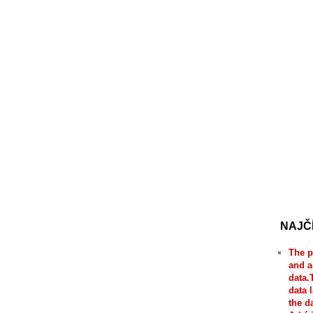
NAJČ
The p
and a
data.
data 
the d