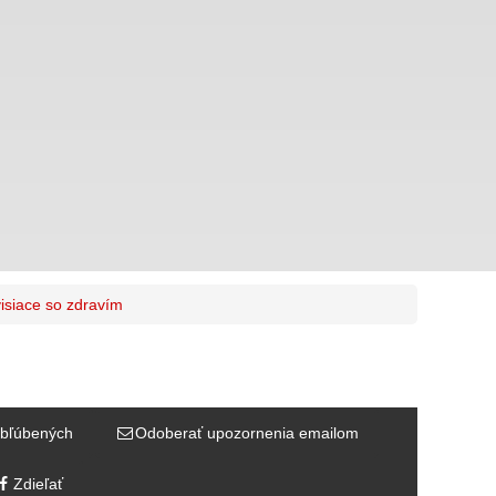
isiace so zdravím
bľúbených
Odoberať upozornenia emailom
Zdieľať