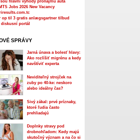
jsou hlavní výhody pronájmu auta
MTS Jobs 2026 New Vacancy
riresults.com.tc
r op til 3 gratis anlægsgartner tilbud
 diskusní portál
OVÉ SPRÁVY
Jarná únava a bolesť hlavy:
Ako rozlíšiť migrénu a kedy
navštíviť experta
Neviditeľný strojček na
zuby po 40-ke: neskoro
alebo ideálny čas?
Sivý zákal: prvé príznaky,
ktoré ľudia často
prehliadajú
Doplnky stravy pod
drobnohľadom: Kedy majú
skutočný význam a na čo si