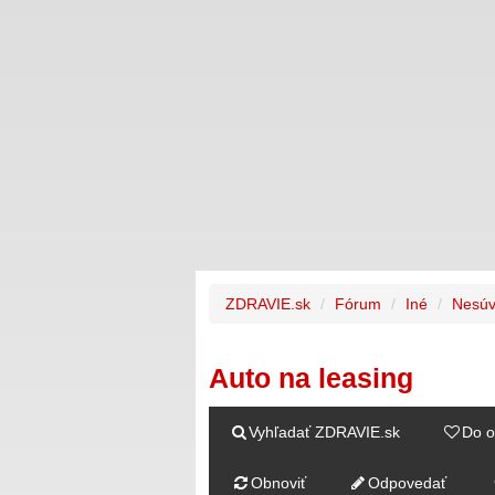
ZDRAVIE.sk
Fórum
Iné
Nesúv
Auto na leasing
Vyhľadať ZDRAVIE.sk
Do o
Obnoviť
Odpovedať