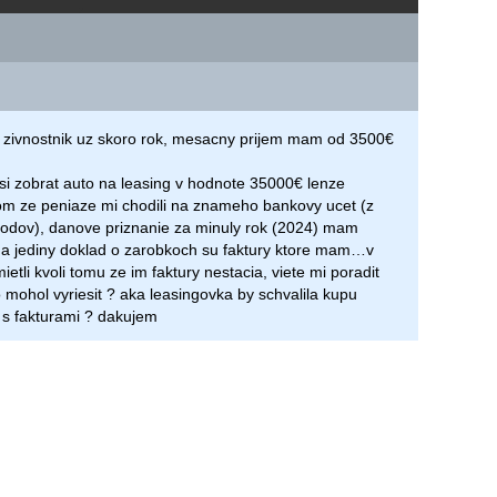
 zivnostnik uz skoro rok, mesacny prijem mam od 3500€
si zobrat auto na leasing v hodnote 35000€ lenze
om ze peniaze mi chodili na znameho bankovy ucet (z
odov), danove priznanie za minuly rok (2024) mam
 a jediny doklad o zarobkoch su faktury ktore mam…v
etli kvoli tomu ze im faktury nestacia, viete mi poradit
 mohol vyriesit ? aka leasingovka by schvalila kupu
e s fakturami ? dakujem