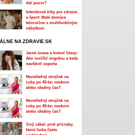
dať pozor?
Interiérové triky pre zdravie
a šport: Malé domáce
telocvične s multifunkčným
nábytkom
ÁLNE NA ZDRAVIE.SK
Jarná únava a bolesť hlavy:
Ako rozlíšiť migrénu a kedy
navštíviť experta
Neviditeľný strojček na
zuby po 40-ke: neskoro
alebo ideálny čas?
Neviditeľný strojček na
zuby po 40-ke: neskoro
alebo ideálny čas?
Sivý zákal: prvé príznaky,
ktoré ľudia často