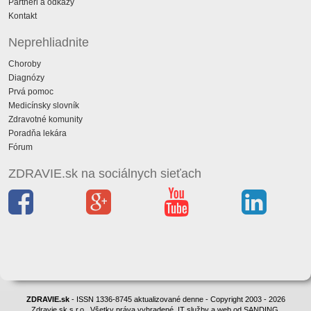
Partneri a odkazy
Kontakt
Neprehliadnite
Choroby
Diagnózy
Prvá pomoc
Medicínsky slovník
Zdravotné komunity
Poradňa lekára
Fórum
ZDRAVIE.sk na sociálnych sieťach
ZDRAVIE.sk
- ISSN 1336-8745 aktualizované denne - Copyright 2003 - 2026
Zdravie.sk s.r.o., Všetky práva vyhradené. IT služby a web od SANDING.