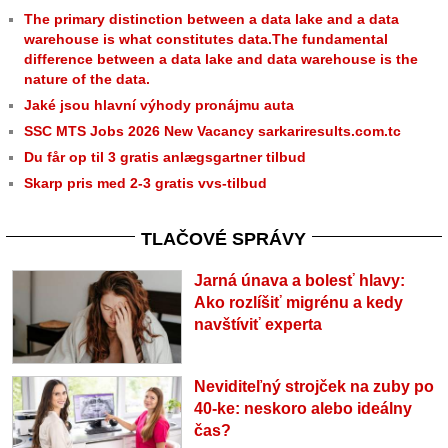
The primary distinction between a data lake and a data
warehouse is what constitutes data.The fundamental
difference between a data lake and data warehouse is the
nature of the data.
Jaké jsou hlavní výhody pronájmu auta
SSC MTS Jobs 2026 New Vacancy sarkariresults.com.tc
Du får op til 3 gratis anlægsgartner tilbud
Skarp pris med 2-3 gratis vvs-tilbud
TLAČOVÉ SPRÁVY
Jarná únava a bolesť hlavy:
Ako rozlíšiť migrénu a kedy
navštíviť experta
Neviditeľný strojček na zuby po
40-ke: neskoro alebo ideálny
čas?