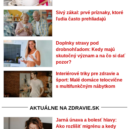
Sivý zákal: prvé príznaky, ktoré
ľudia často prehliadajú
Doplnky stravy pod
drobnohľadom: Kedy majú
skutočný význam a na čo si dať
pozor?
Interiérové triky pre zdravie a
šport: Malé domáce telocvične
s multifunkčným nábytkom
AKTUÁLNE NA ZDRAVIE.SK
Jarná únava a bolesť hlavy:
Ako rozlíšiť migrénu a kedy