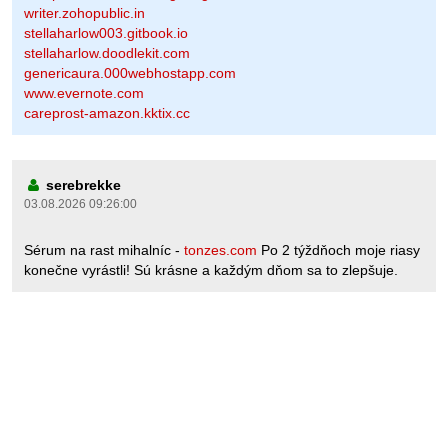
writer.zohopublic.in
stellaharlow003.gitbook.io
stellaharlow.doodlekit.com
genericaura.000webhostapp.com
www.evernote.com
careprost-amazon.kktix.cc
serebrekke
03.08.2026 09:26:00
Sérum na rast mihalníc -
tonzes.com
Po 2 týždňoch moje riasy
konečne vyrástli! Sú krásne a každým dňom sa to zlepšuje.