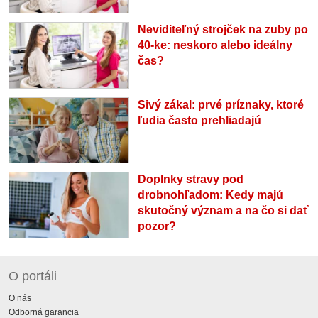
Neviditeľný strojček na zuby po
40-ke: neskoro alebo ideálny
čas?
Sivý zákal: prvé príznaky, ktoré
ľudia často prehliadajú
Doplnky stravy pod
drobnohľadom: Kedy majú
skutočný význam a na čo si dať
pozor?
O portáli
O nás
Odborná garancia