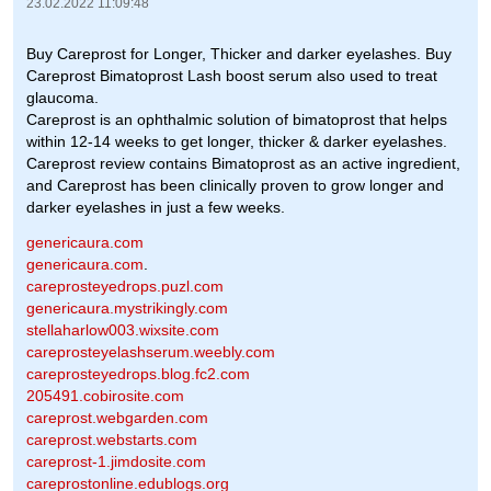
23.02.2022 11:09:48
Buy Careprost for Longer, Thicker and darker eyelashes. Buy
Careprost Bimatoprost Lash boost serum also used to treat
glaucoma.
Careprost is an ophthalmic solution of bimatoprost that helps
within 12-14 weeks to get longer, thicker & darker eyelashes.
Careprost review contains Bimatoprost as an active ingredient,
and Careprost has been clinically proven to grow longer and
darker eyelashes in just a few weeks.
genericaura.com
genericaura.com
.
careprosteyedrops.puzl.com
genericaura.mystrikingly.com
stellaharlow003.wixsite.com
careprosteyelashserum.weebly.com
careprosteyedrops.blog.fc2.com
205491.cobirosite.com
careprost.webgarden.com
careprost.webstarts.com
careprost-1.jimdosite.com
careprostonline.edublogs.org