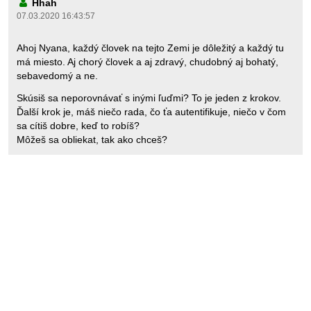
Hhah
07.03.2020 16:43:57
Ahoj Nyana, každý človek na tejto Zemi je dôležitý a každý tu
má miesto. Aj chorý človek a aj zdravý, chudobný aj bohatý,
sebavedomý a ne.
Skúsiš sa neporovnávať s inými ľuďmi? To je jeden z krokov.
Ďalší krok je, máš niečo rada, čo ťa autentifikuje, niečo v čom
sa cítiš dobre, keď to robíš?
Môžeš sa obliekat, tak ako chceš?