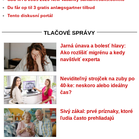
Du får op til 3 gratis anlægsgartner tilbud
Tento diskusní portál
TLAČOVÉ SPRÁVY
Jarná únava a bolesť hlavy:
Ako rozlíšiť migrénu a kedy
navštíviť experta
Neviditeľný strojček na zuby po
40-ke: neskoro alebo ideálny
čas?
Sivý zákal: prvé príznaky, ktoré
ľudia často prehliadajú