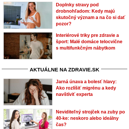
Doplnky stravy pod
drobnohľadom: Kedy majú
skutočný význam a na čo si dať
pozor?
Interiérové triky pre zdravie a
šport: Malé domáce telocvične
s multifunkčným nábytkom
AKTUÁLNE NA ZDRAVIE.SK
Jarná únava a bolesť hlavy:
Ako rozlíšiť migrénu a kedy
navštíviť experta
Neviditeľný strojček na zuby po
40-ke: neskoro alebo ideálny
čas?