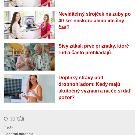
Neviditeľný strojček na zuby po
40-ke: neskoro alebo ideálny
čas?
Sivý zákal: prvé príznaky, ktoré
ľudia často prehliadajú
Doplnky stravy pod
drobnohľadom: Kedy majú
skutočný význam a na čo si dať
pozor?
O portáli
O nás
Odborná garancia