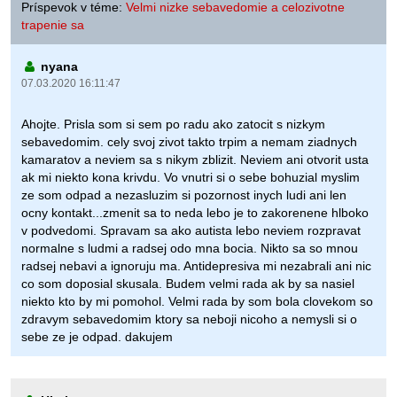
Príspevok v téme:
Velmi nizke sebavedomie a celozivotne
trapenie sa
nyana
07.03.2020 16:11:47
Ahojte. Prisla som si sem po radu ako zatocit s nizkym
sebavedomim. cely svoj zivot takto trpim a nemam ziadnych
kamaratov a neviem sa s nikym zblizit. Neviem ani otvorit usta
ak mi niekto kona krivdu. Vo vnutri si o sebe bohuzial myslim
ze som odpad a nezasluzim si pozornost inych ludi ani len
ocny kontakt...zmenit sa to neda lebo je to zakorenene hlboko
v podvedomi. Spravam sa ako autista lebo neviem rozpravat
normalne s ludmi a radsej odo mna bocia. Nikto sa so mnou
radsej nebavi a ignoruju ma. Antidepresiva mi nezabrali ani nic
co som doposial skusala. Budem velmi rada ak by sa nasiel
niekto kto by mi pomohol. Velmi rada by som bola clovekom so
zdravym sebavedomim ktory sa neboji nicoho a nemysli si o
sebe ze je odpad. dakujem