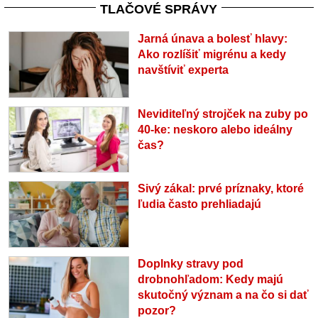
TLAČOVÉ SPRÁVY
Jarná únava a bolesť hlavy:
Ako rozlíšiť migrénu a kedy
navštíviť experta
Neviditeľný strojček na zuby po
40-ke: neskoro alebo ideálny
čas?
Sivý zákal: prvé príznaky, ktoré
ľudia často prehliadajú
Doplnky stravy pod
drobnohľadom: Kedy majú
skutočný význam a na čo si dať
pozor?