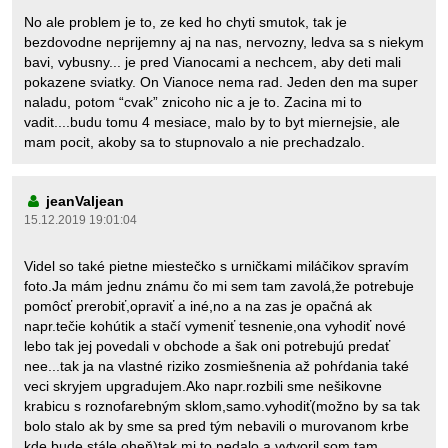
No ale problem je to, ze ked ho chyti smutok, tak je
bezdovodne neprijemny aj na nas, nervozny, ledva sa s niekym
bavi, vybusny... je pred Vianocami a nechcem, aby deti mali
pokazene sviatky. On Vianoce nema rad. Jeden den ma super
naladu, potom “cvak” znicoho nic a je to. Zacina mi to
vadit....budu tomu 4 mesiace, malo by to byt miernejsie, ale
mam pocit, akoby sa to stupnovalo a nie prechadzalo.
jeanValjean
15.12.2019 19:01:04
Videl so také pietne miestečko s urničkami miláčikov spravím
foto.Ja mám jednu známu čo mi sem tam zavolá,že potrebuje
pomôcť prerobiť,opraviť a iné,no a na zas je opačná ak
napr.tečie kohútik a stačí vymeniť tesnenie,ona vyhodiť nové
lebo tak jej povedali v obchode a šak oni potrebujú predať
nee...tak ja na vlastné riziko zosmiešnenia až pohŕdania také
veci skryjem upgradujem.Ako napr.rozbili sme nešikovne
krabicu s roznofarebným sklom,samo.vyhodiť(možno by sa tak
bolo stalo ak by sme sa pred tým nebavili o murovanom krbe
kde bude stále oheň)tak mi to nedalo a vytvoril som tam