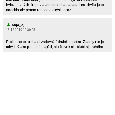
hviezdu z tých črepov a ako do seba zapadali no chvíľu ju to
nadchlo ale potom tam dala akýsi obraz.
ahjajjaj
15.12.2019 18:39:25
Prejde ho to, treba si zadovážiť druhého psíka. Žiadny nie je
taký istý ako predchádzajúci, ale človek si obľúbi aj druhého.