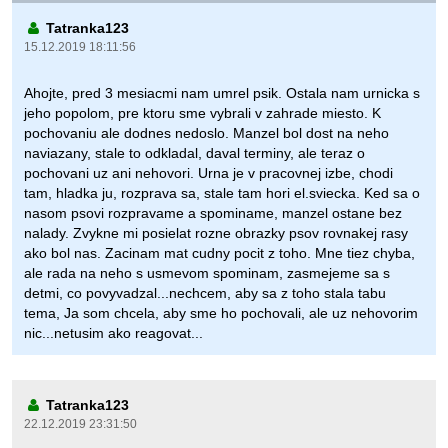
Tatranka123
15.12.2019 18:11:56
Ahojte, pred 3 mesiacmi nam umrel psik. Ostala nam urnicka s
jeho popolom, pre ktoru sme vybrali v zahrade miesto. K
pochovaniu ale dodnes nedoslo. Manzel bol dost na neho
naviazany, stale to odkladal, daval terminy, ale teraz o
pochovani uz ani nehovori. Urna je v pracovnej izbe, chodi
tam, hladka ju, rozprava sa, stale tam hori el.sviecka. Ked sa o
nasom psovi rozpravame a spominame, manzel ostane bez
nalady. Zvykne mi posielat rozne obrazky psov rovnakej rasy
ako bol nas. Zacinam mat cudny pocit z toho. Mne tiez chyba,
ale rada na neho s usmevom spominam, zasmejeme sa s
detmi, co povyvadzal...nechcem, aby sa z toho stala tabu
tema, Ja som chcela, aby sme ho pochovali, ale uz nehovorim
nic...netusim ako reagovat...
Tatranka123
22.12.2019 23:31:50