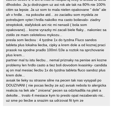
dlhodobo. Ja ju dodrzujem uz asi rok ale tak na 80% nie 100%
citim sa lepsie. Ja uz som to mala nielen opakovane “ dole” ale
ah v hrdle... na pokozke atd... zo zaciatku som myslela ze
potrebujem vyter.l hrdla nakolko ma casto bolievalo- ziadny
streptokok, stafylokok ani nic mi nenasli ( bola som
opakovane)... kozne vyrazky mi zacali biele flaky... nakoniec sa
zistilo ze mam celotelovu mykozu...
presla som liecbou : 4 tyzdne 1x do tyzdna Fluco sandos
tableta plus lokalna liecba, cipky a krem dole a od koznej praci
prasok na spodne pradlo 100ml /10e a roztok na sprchovanie
plus krem...
partner mal tu istu liecbu... nemal priznaky na penise ani kozne
problemy len hrdlo casto a tiez boli dovodom kvasinky- candida
aj on mal mesiac liecbu 1x do tyzdna tableta fluco sandoz plus
krem dole...
avsak tie lieky su strasne silne na pecen tak nas vysypali po
DOUZIVANI ( nie pocas liecby ze az) avsak nebola to alergicka
reakcia na liek ale “ znicena” pecen sa odzrkadlila na pleti a
dekolte... trvalo 4 mesiace kym to preslo opat nezaberalo nic..
uz sme po liecbe a snazim sa udrzovat fit tym ze