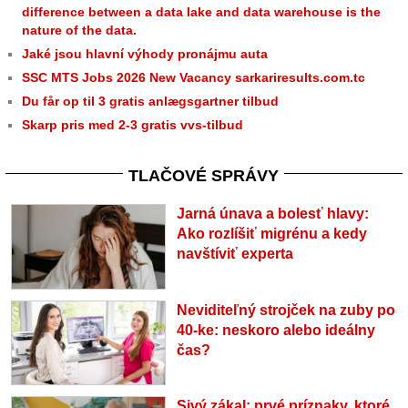
difference between a data lake and data warehouse is the
nature of the data.
Jaké jsou hlavní výhody pronájmu auta
SSC MTS Jobs 2026 New Vacancy sarkariresults.com.tc
Du får op til 3 gratis anlægsgartner tilbud
Skarp pris med 2-3 gratis vvs-tilbud
TLAČOVÉ SPRÁVY
Jarná únava a bolesť hlavy:
Ako rozlíšiť migrénu a kedy
navštíviť experta
Neviditeľný strojček na zuby po
40-ke: neskoro alebo ideálny
čas?
Sivý zákal: prvé príznaky, ktoré