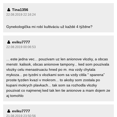
Tina1356
22.08.2019 22:16:24
Gynekologička mi robí kultiváciu už každé 4 týždne?
eviku7777
22.08.2019 00:06:53
... este jedna vec... pouzivam uz len anionove vlozky, a obcas
menstr. kalisok, obcas anionove tampony... ked som pouzivala
vlozky celu menastruaciu hned po m. ma vzdy chytala
mykoza... po tyzdni s vlozkami som sa vzdy citila “ sparena”
proste tyzden kvazi v mokrom... to akoby som zostala po
kupani mokrych plavkach... tak som sa rozhodla vlozky
pouzivat co najmenej ked tak len tie anionove a mam dojem ze
aj tomohlo
eviku7777
21.08.2019 23:50:56