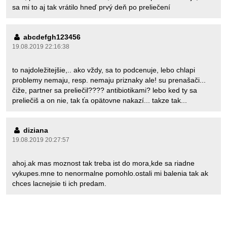
sa mi to aj tak vrátilo hneď prvý deň po preliečení
abcdefgh123456
19.08.2019 22:16:38
to najdoležitejšie,.. ako vždy, sa to podcenuje, lebo chlapi
problemy nemaju, resp. nemaju priznaky ale! su prenašači...
čiže, partner sa preliečil???? antibiotikami? lebo ked ty sa
preliečiš a on nie, tak ťa opätovne nakazí... takze tak...
diziana
19.08.2019 20:27:57
ahoj.ak mas moznost tak treba ist do mora,kde sa riadne
vykupes.mne to nenormalne pomohlo.ostali mi balenia tak ak
chces lacnejsie ti ich predam.