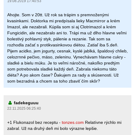
19.08.2019 17:40:53
Ahojte. Som v 20tt. Už rok sa trápim s premnoženými
kvasinkami. Doktorka mi predpísala lieky Macmirror a krém
Imazol, ale nezabrali. Kúpila som si aj Clotrimazol a krém
Fungicidin, ale nezabralo ani to. Trápi ma už dlho hlavne veľmi
bolestivý pohlavný styk, pálenie a rezanie. Tak som sa
rozhodla začať s protikvasinkovou diétou. Zatiaľ iba 5.deň.
Pijem acidko, jem jogurty, cesnak, kyslé jablká, špaldový chlieb,
celozrnné pečivo, mäso, zeleninu. Vynechávam hlavne cukry -
sladké a bielu múku. Je to veľmi náročné, nakoľko predtým
som potrebovala sladké každý deň. Zabrala niekomu táto
diéta? A po akom čase? Ďakujem za rady a skúsenosti. Už
som bezradná a chcem sa toho zbaviť čím skôr?
fadekeguuu
22.11.2025 06:25:40
+1 Flukonazol bez receptu -
tonzes.com
Relatívne rýchlo mi
zabral. Už na druhý deň mi bolo výrazne lepšie.