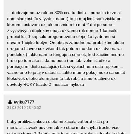
... dodrzujeme uz rok na 80% cca tu dietu... porusim to ze si
dam sladkost 2x v tyzdni, napr :) to je moj limit som zistila pri
ktorom zostavam ok, ale nesmiem to mat 2 dni po sebe...
z vyzivovych doplnkov obaja uzivame rok denne 1 kapsulu
probiotika, 1 kapsulu oregoanoveho oleja, 1x tyzdenne si
davam 1 cipku Idelyn. On obcas zabudne na probitikum alebo
oregano hlavne cez vikend tak potom mu dam uzit dve naraz
pondelok:) takto nam to funguje a sme ok, ked zacitim mierne
hrdlo po tom ako si dame pusu ( on lubi velmi sladke a
porusuje mi dietu castejsie) tak si vyplachnem usta repikom...
vazne ono to je aj v ustach... takto mame pokoj moze sa smiat
ktokolvek s toho ale musim to tak robit a sme relativne ok
dovtedy ROKY kazde 2 mesiace mykoza
eviku7777
21.08.2019 23:45:52
baby protikvasinkova dieta mi zacala zaberat ccca po
mesiaci... avsak poviem tak ze staci mala chyba trosku viac
cukrov strave 2-3 dni a mas to naspat aj keby si drzala tu dietu