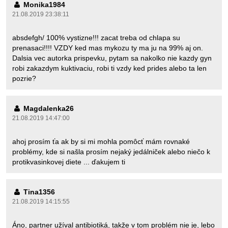
Monika1984
21.08.2019 23:38:11
absdefgh/ 100% vystizne!!! zacat treba od chlapa su
prenasaci!!!! VZDY ked mas mykozu ty ma ju na 99% aj on.
Dalsia vec autorka prispevku, pytam sa nakolko nie kazdy gyn
robi zakazdym kuktivaciu, robi ti vzdy ked prides alebo ta len
pozrie?
Magdalenka26
21.08.2019 14:47:00
ahoj prosím ťa ak by si mi mohla pomôcť mám rovnaké
problémy, kde si našla prosím nejaký jedálniček alebo niečo k
protikvasinkovej diete ... ďakujem ti
Tina1356
21.08.2019 14:15:55
Áno, partner užíval antibiotiká, takže v tom problém nie je, lebo