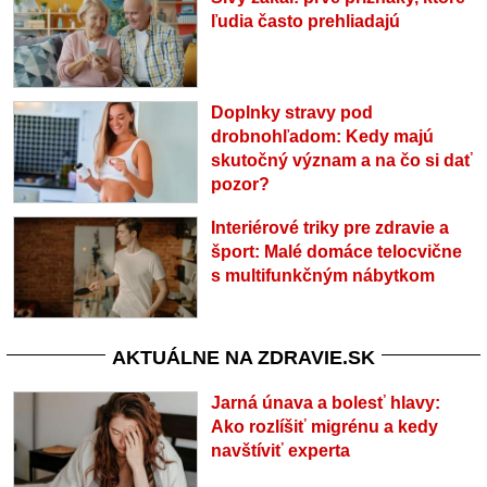
ľudia často prehliadajú
Doplnky stravy pod
drobnohľadom: Kedy majú
skutočný význam a na čo si dať
pozor?
Interiérové triky pre zdravie a
šport: Malé domáce telocvične
s multifunkčným nábytkom
AKTUÁLNE NA ZDRAVIE.SK
Jarná únava a bolesť hlavy:
Ako rozlíšiť migrénu a kedy
navštíviť experta