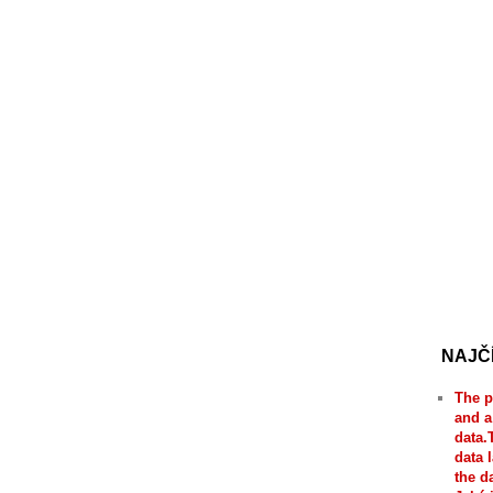
NAJČ
The p
and a
data.
data 
the d