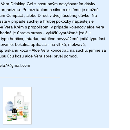
e Vera Drinking Gel s postupným navyšovaním dávky
 organizmu. Pri rozsiahlom a silnom ekzéme je možné
rum Compact , alebo Direct v dvojnásobnej dávke. Na
esta v prípade suchej a hrubej pokožky najčastejšie
oe Vera Krém s propolisom, v prípade kojencov aloe Vera
vhodná je úprava stravy - vylúčiť vyprážané jedlá +
 typu horčica, tatarka, nutrične nevyvážené jedlá typu fast
zovanie. Lokálna aplikácia - na vlhkú, mokvavú,
ozpraskanú kožu - Aloe Vera koncetrát, na suchú, jemne sa
lupujúcu kožu aloe Vera sprej prvej pomoci.
rvela7@gmail.com