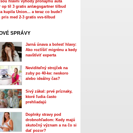
jsou hlavní výhody pronájmu auta
r op til 3 gratis anlægsgartner tilbud
a kupila Union... a teraz co bude?
 pris med 2-3 gratis vvs-tilbud
OVÉ SPRÁVY
Jarná únava a bolesť hlavy:
Ako rozlíšiť migrénu a kedy
navštíviť experta
Neviditeľný strojček na
zuby po 40-ke: neskoro
alebo ideálny čas?
Sivý zákal: prvé príznaky,
ktoré ľudia často
prehliadajú
Doplnky stravy pod
drobnohľadom: Kedy majú
skutočný význam a na čo si
dať pozor?