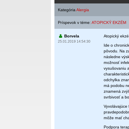
Kategória
Alergia
Príspevok v téme:
ATOPICKÝ EKZÉM
Borvela
Atopický ekz
25.01.2019 14:54:30
Ide o chronic
pôvodu. Na za
následne výs
možnosť infek
vysušovaniu a 
charakteristi
odchylka znam
má podobu ne
znamená zvýše
svrbivosť a bo
Vyvolávajúce f
pravdepodobne
môže mať char
Podpora terap