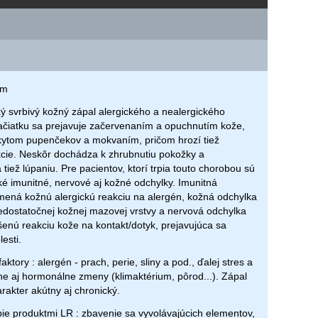
ém
ký svrbivý kožný zápal alergického a nealergického
čiatku sa prejavuje začervenaním a opuchnutím kože,
kytom pupenčekov a mokvaním, pričom hrozí tiež
cie. Neskôr dochádza k zhrubnutiu pokožky a
tiež lúpaniu. Pre pacientov, ktorí trpia touto chorobou sú
cké imunitné, nervové aj kožné odchylky. Imunitná
ená kožnú alergickú reakciu na alergén, kožná odchylka
dostatočnej kožnej mazovej vrstvy a nervová odchylka
nú reakciu kože na kontakt/dotyk, prejavujúca sa
lesti.
aktory : alergén - prach, perie, sliny a pod., ďalej stres a
 aj hormonálne zmeny (klimaktérium, pôrod...). Zápal
akter akútny aj chronický.
ie produktmi LR : zbavenie sa vyvolávajúcich elementov,