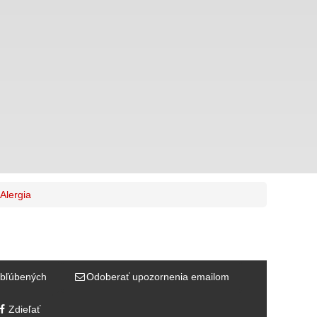
Alergia
bľúbených
Odoberať upozornenia emailom
Zdieľať