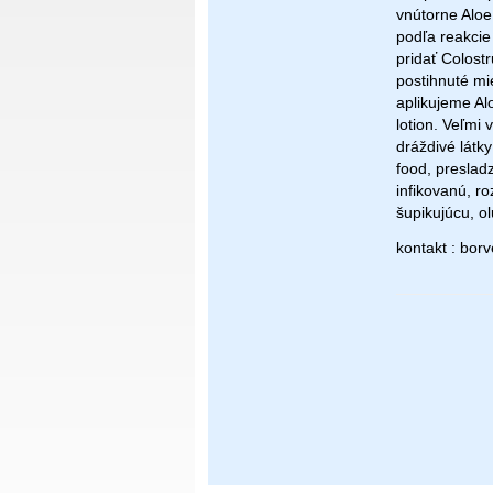
vnútorne Alo
podľa reakcie
pridať Colost
postihnuté mi
aplikujeme Al
lotion. Veľmi 
dráždivé látky
food, preslad
infikovanú, r
šupikujúcu, o
kontakt : bo