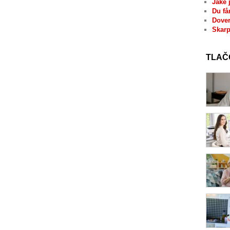
Jaké 
Du få
Dover
Skarp
TLAČ