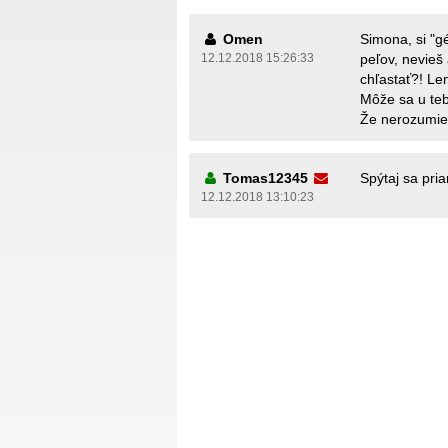
Omen
Simona, si "gé
12.12.2018 15:26:33
peľov, nevieš 
chľastať?! Le
Môže sa u teba
Že nerozumieš
Tomas12345
Spýtaj sa pria
12.12.2018 13:10:23