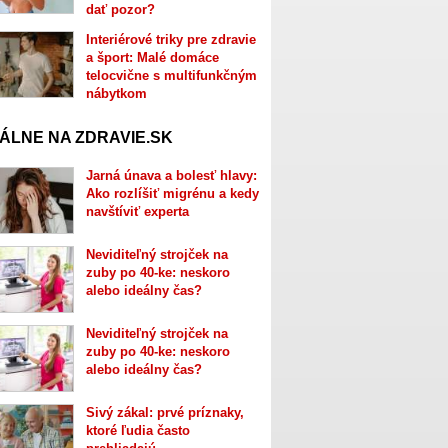
dať pozor?
Interiérové triky pre zdravie
a šport: Malé domáce
telocvične s multifunkčným
nábytkom
ÁLNE NA ZDRAVIE.SK
Jarná únava a bolesť hlavy:
Ako rozlíšiť migrénu a kedy
navštíviť experta
Neviditeľný strojček na
zuby po 40-ke: neskoro
alebo ideálny čas?
Neviditeľný strojček na
zuby po 40-ke: neskoro
alebo ideálny čas?
Sivý zákal: prvé príznaky,
ktoré ľudia často