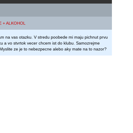
E + ALKOHOL
m na vas otazku. V stredu poobede mi maju pichnut prvu
xu a vo stvrtok vecer chcem ist do klubu. Samozrejme
 Myslite ze je to nebezpecne alebo aky mate na to nazor?