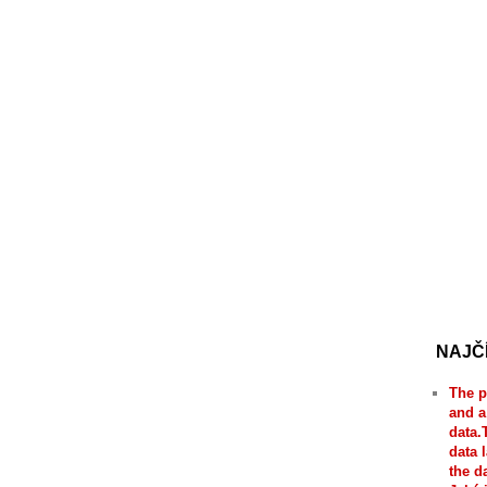
NAJČ
The p
and a
data.
data 
the d