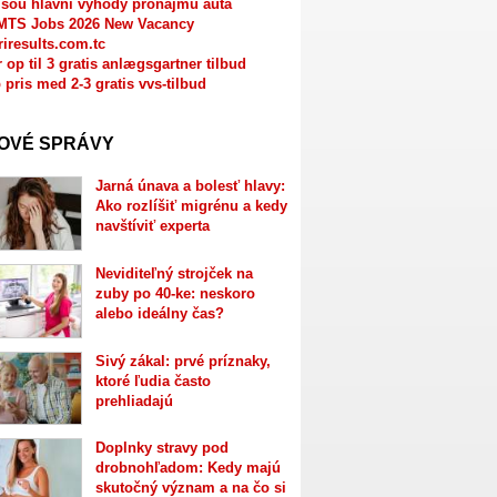
jsou hlavní výhody pronájmu auta
MTS Jobs 2026 New Vacancy
riresults.com.tc
r op til 3 gratis anlægsgartner tilbud
 pris med 2-3 gratis vvs-tilbud
OVÉ SPRÁVY
Jarná únava a bolesť hlavy:
Ako rozlíšiť migrénu a kedy
navštíviť experta
Neviditeľný strojček na
zuby po 40-ke: neskoro
alebo ideálny čas?
Sivý zákal: prvé príznaky,
ktoré ľudia často
prehliadajú
Doplnky stravy pod
drobnohľadom: Kedy majú
skutočný význam a na čo si