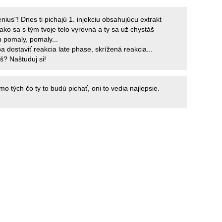
nius"! Dnes ti pichajú 1. injekciu obsahujúcu extrakt
ako sa s tým tvoje telo vyrovná a ty sa už chystáš
n pomaly, pomaly...
 dostaviť reakcia late phase, skrížená reakcia...
? Naštuduj si!
mo tých čo ty to budú pichať, oni to vedia najlepsie.