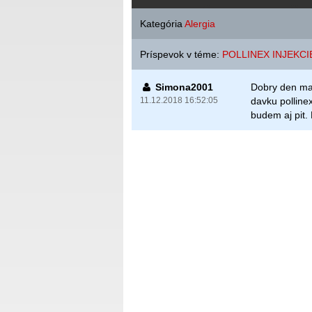
Kategória
Alergia
Príspevok v téme:
POLLINEX INJEKCI
Simona2001
Dobry den ma
11.12.2018 16:52:05
davku polline
budem aj pit.