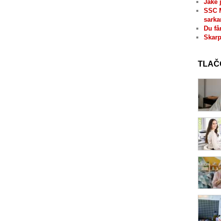
Jaké 
SSC 
sarka
Du få
Skarp
TLAČ