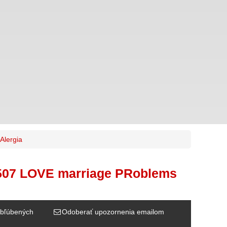
Alergia
507 LOVE marriage PRoblems
bľúbených
Odoberať upozornenia emailom