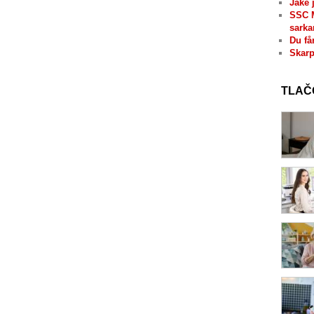
Jaké 
SSC 
sarka
Du få
Skarp
TLAČ