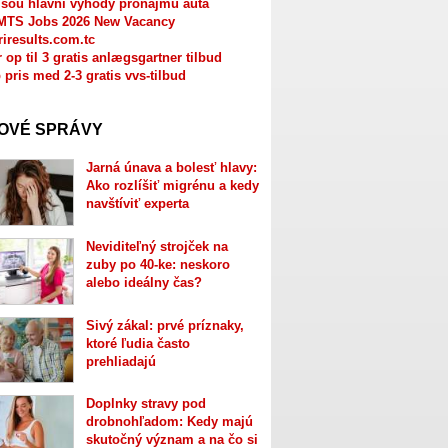
jsou hlavní výhody pronájmu auta
MTS Jobs 2026 New Vacancy
riresults.com.tc
r op til 3 gratis anlægsgartner tilbud
 pris med 2-3 gratis vvs-tilbud
OVÉ SPRÁVY
Jarná únava a bolesť hlavy:
Ako rozlíšiť migrénu a kedy
navštíviť experta
Neviditeľný strojček na
zuby po 40-ke: neskoro
alebo ideálny čas?
Sivý zákal: prvé príznaky,
ktoré ľudia často
prehliadajú
Doplnky stravy pod
drobnohľadom: Kedy majú
skutočný význam a na čo si