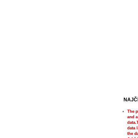
NAJČ
The p
and a
data.
data 
the d