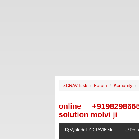
ZDRAVIE.sk
Fórum
Komunity
online __+919829866
solution molvi ji
Vyhľadať ZDRAVIE.sk
Do o