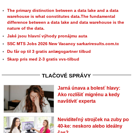
The primary distinction between a data lake and a data
warehouse is what constitutes data.The fundamental
difference between a data lake and data warehouse is the
nature of the data.
Jaké jsou hlavní výhody pronájmu auta
SSC MTS Jobs 2026 New Vacancy sarkariresults.com.tc
Du får op til 3 gratis anlægsgartner tilbud
Skarp pris med 2-3 gratis vvs-tilbud
TLAČOVÉ SPRÁVY
Jarná únava a bolesť hlavy:
Ako rozlíšiť migrénu a kedy
navštíviť experta
Neviditeľný strojček na zuby po
40-ke: neskoro alebo ideálny
čas?