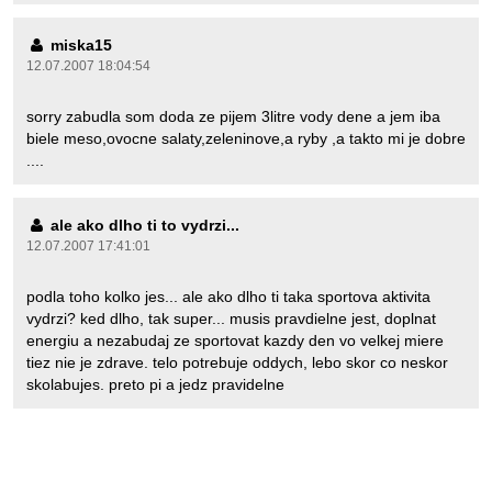
miska15
12.07.2007 18:04:54
sorry zabudla som doda ze pijem 3litre vody dene a jem iba
biele meso,ovocne salaty,zeleninove,a ryby ,a takto mi je dobre
....
ale ako dlho ti to vydrzi...
12.07.2007 17:41:01
podla toho kolko jes... ale ako dlho ti taka sportova aktivita
vydrzi? ked dlho, tak super... musis pravdielne jest, doplnat
energiu a nezabudaj ze sportovat kazdy den vo velkej miere
tiez nie je zdrave. telo potrebuje oddych, lebo skor co neskor
skolabujes. preto pi a jedz pravidelne