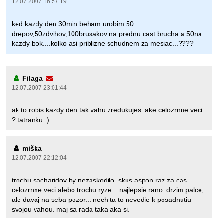
12.07.2007 16:57:19
ked kazdy den 30min beham urobim 50
drepov,50zdvihov,100brusakov na prednu cast brucha a 50na
kazdy bok....kolko asi priblizne schudnem za mesiac...????
Filaga
12.07.2007 23:01:44
ak to robis kazdy den tak vahu zredukujes. ake celozrnne veci
? tatranku :)
miška
12.07.2007 22:12:04
trochu sacharidov by nezaskodilo. skus aspon raz za cas
celozrnne veci alebo trochu ryze... najlepsie rano. drzim palce,
ale davaj na seba pozor... nech ta to nevedie k posadnutiu
svojou vahou. maj sa rada taka aka si.