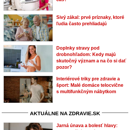
Sivý zákal: prvé príznaky, ktoré
ľudia často prehliadajú
Doplnky stravy pod
drobnohľadom: Kedy majú
skutočný význam a na čo si dať
pozor?
Interiérové triky pre zdravie a
šport: Malé domáce telocvične
s multifunkčným nábytkom
AKTUÁLNE NA ZDRAVIE.SK
Jarná únava a bolesť hlavy: