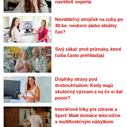
navštíviť experta
Neviditeľný strojček na zuby po
40-ke: neskoro alebo ideálny
čas?
Sivý zákal: prvé príznaky, ktoré
ľudia často prehliadajú
Doplnky stravy pod
drobnohľadom: Kedy majú
skutočný význam a na čo si dať
pozor?
Interiérové triky pre zdravie a
šport: Malé domáce telocvične
s multifunkčným nábytkom