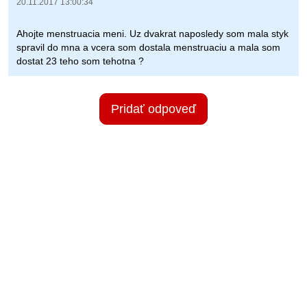
20.11.2017 13:00:34
Ahojte menstruacia meni. Uz dvakrat naposledy som mala styk
spravil do mna a vcera som dostala menstruaciu a mala som
dostat 23 teho som tehotna ?
Pridať odpoveď