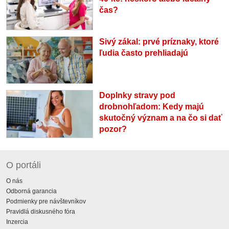
čas?
Sivý zákal: prvé príznaky, ktoré
ľudia často prehliadajú
Doplnky stravy pod
drobnohľadom: Kedy majú
skutočný význam a na čo si dať
pozor?
O portáli
O nás
Odborná garancia
Podmienky pre návštevníkov
Pravidlá diskusného fóra
Inzercia