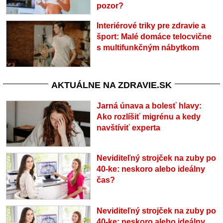
pozor?
Interiérové triky pre zdravie a
šport: Malé domáce telocvične
s multifunkčným nábytkom
AKTUÁLNE NA ZDRAVIE.SK
Jarná únava a bolesť hlavy:
Ako rozlíšiť migrénu a kedy
navštíviť experta
Neviditeľný strojček na zuby po
40-ke: neskoro alebo ideálny
čas?
Neviditeľný strojček na zuby po
40-ke: neskoro alebo ideálny