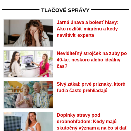
TLAČOVÉ SPRÁVY
Jarná únava a bolesť hlavy:
Ako rozlíšiť migrénu a kedy
navštíviť experta
Neviditeľný strojček na zuby po
40-ke: neskoro alebo ideálny
čas?
Sivý zákal: prvé príznaky, ktoré
ľudia často prehliadajú
Doplnky stravy pod
drobnohľadom: Kedy majú
skutočný význam a na čo si dať