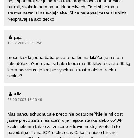
hej , spamataj sa! ja som sa takto dopracovala k anorexii a
bulimii, skokcila som na antidepresivach. To ci si pekna a
stastna nezavisi na tvojej vahe. Si na najlepsej ceste si ublizit.
Nespravaj sa ako decko.
jaja
12.07.2007 20:01:58
preco kazda jedna baba pozera na len na kila?co je na tom
take dôlezite?porovnaj si babu ktora ma 60 kilov a cvici a 60 kg
ktora necvici.co je krajsie vyschnuta kostra alebo trochu
svalov?
alic
28.06.2007 18:16:49
Mas sancu schudnut,ale preco nie postupne?Nie je mi dost
jasne preco za 2 mesiace?To je nejaka stavka alebo co?Ak
kvoli niekomu,tak to za znicene zdravie nestoji.Vsetci Ti to
povedali,co Ty na tO?To chce cas.Caka Ta nieco hrozne