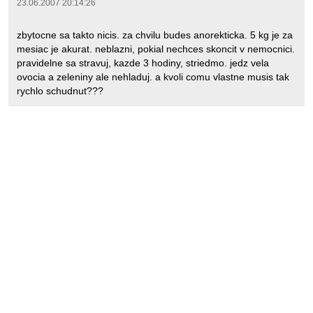
23.06.2007 20:14:26
zbytocne sa takto nicis. za chvilu budes anorekticka. 5 kg je za
mesiac je akurat. neblazni, pokial nechces skoncit v nemocnici.
pravidelne sa stravuj, kazde 3 hodiny, striedmo. jedz vela
ovocia a zeleniny ale nehladuj. a kvoli comu vlastne musis tak
rychlo schudnut???