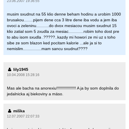
23.06.2007 19:36:55
musim sxudnut na 55 klio denne beham hodinu a urobim 1000
brusakou........pijem dene cca 3 litre dene iba vodu a jem iba
ovoci a zeleninu...........do dvox mesiacou musim sxudnut 15
klio zatial som 5 zxudla za mesiac.............robim toho dost pre
to abu isom sxudla .?????..kazdy mi howori ze mi uz s toho
sibe ze som blazon ked pocitam kalorie ...ale ja si to
nemislim................mam sancu sxudnut????
lily1945
10.04.2008 15:28:16
Mas ale bacha na anorexiu!!!!!!!!!!!!!!!!! A ja by som doplnila do
jedalnicka aj biekoviny a mäso.
miška
12.07.2007 22:07:33