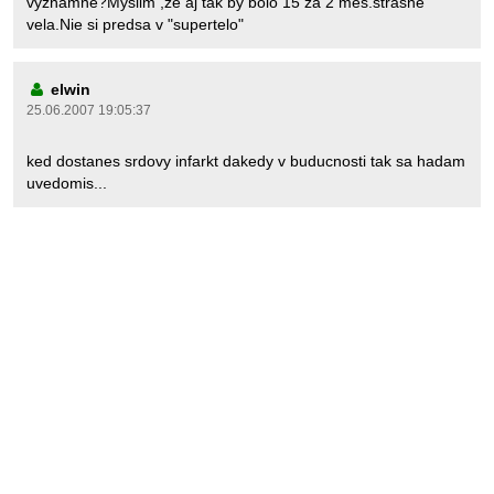
vyznamne?Myslim ,ze aj tak by bolo 15 za 2 mes.strasne
vela.Nie si predsa v "supertelo"
elwin
25.06.2007 19:05:37
ked dostanes srdovy infarkt dakedy v buducnosti tak sa hadam
uvedomis...