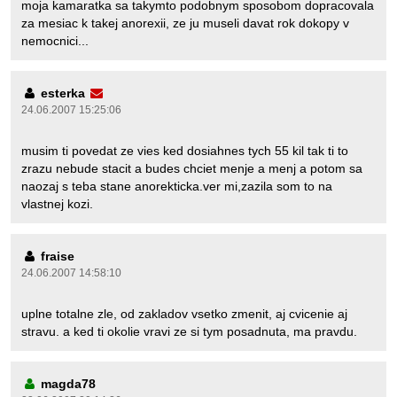
moja kamaratka sa takymto podobnym sposobom dopracovala
za mesiac k takej anorexii, ze ju museli davat rok dokopy v
nemocnici...
esterka
24.06.2007 15:25:06
musim ti povedat ze vies ked dosiahnes tych 55 kil tak ti to
zrazu nebude stacit a budes chciet menje a menj a potom sa
naozaj s teba stane anorekticka.ver mi,zazila som to na
vlastnej kozi.
fraise
24.06.2007 14:58:10
uplne totalne zle, od zakladov vsetko zmenit, aj cvicenie aj
stravu. a ked ti okolie vravi ze si tym posadnuta, ma pravdu.
magda78