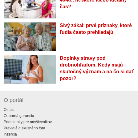
čas?
Sivý zákal: prvé príznaky, ktoré
ľudia často prehliadajú
Doplnky stravy pod
drobnohľadom: Kedy majú
skutočný význam a na čo si dať
pozor?
O portáli
O nás
Odborná garancia
Podmienky pre návštevníkov
Pravidlá diskusného fóra
Inzercia