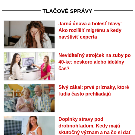
TLAČOVÉ SPRÁVY
Jarná únava a bolesť hlavy:
Ako rozlíšiť migrénu a kedy
navštíviť experta
Neviditeľný strojček na zuby po
40-ke: neskoro alebo ideálny
čas?
Sivý zákal: prvé príznaky, ktoré
ľudia často prehliadajú
Doplnky stravy pod
drobnohľadom: Kedy majú
skutočný význam a na čo si dať