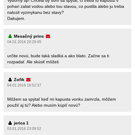
Vyborny tip! Chcela by som sa spytat, ci treba tu kapustu v
pohari zaliat vodou alebo tou stavou, co pustila alebo ju treba
nalozit vyzmykanu bez stavy?
Dakujem.
Mesačný princ
04.01.2016 20:29:45
určite novú, bude taká sladká a ako blato. Začne sa ti
rozpadať. Ale skúsiť môžeš
Zofik
04.01.2016 19:52:37
Môžem sa spýtať keď mi kapusta vonku zamrzla, môžem
použiť aj tú? Alebo musím kúpiť novú?
jerica 1
03.01.2016 23:09:52