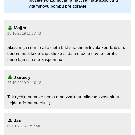
môžete konzumovať, a navyše máte absolútnu
vitamínovú bombu pre zdravie.
Majjra
28.10.2019 11:37:43
Skúsim, ja som to ako dieťa fakt strašne milovala keď babka s
dedom mali takto kapustu zo suda ale už to dávno nerobia,
bude fajn si na to zaspomínať
January
27.10.2019 21:10:12
Tak rychlo nemoze podla mna vzniknut mliecne kvasenie a
nejde o fermentaciu. :(
Jax
08.01.2016 12:15:40