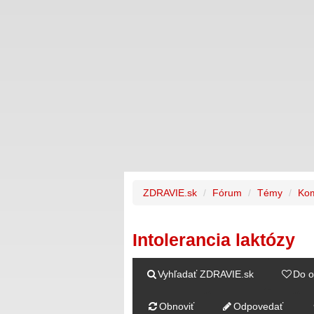
ZDRAVIE.sk
Fórum
Témy
Kom
Intolerancia laktózy
Vyhľadať ZDRAVIE.sk
Do o
Obnoviť
Odpovedať