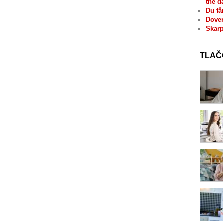
the d
Du få
Dover
Skarp
TLAČ