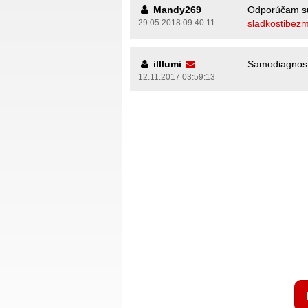
Mandy269
Odporúčam sup
29.05.2018 09:40:11
sladkostibezm
illlumi
Samodiagnosti
12.11.2017 03:59:13