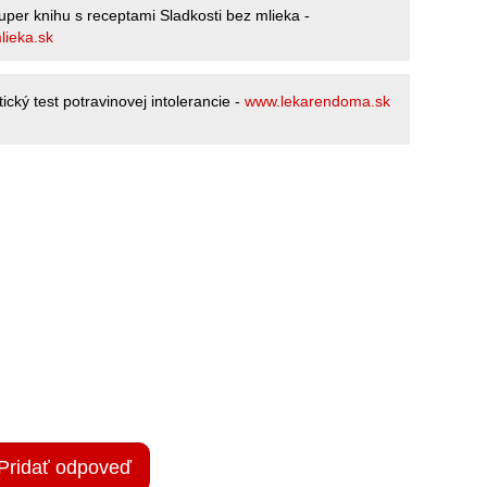
er knihu s receptami Sladkosti bez mlieka -
lieka.sk
cký test potravinovej intolerancie -
www.lekarendoma.sk
Pridať odpoveď