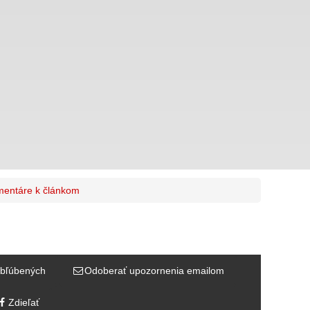
entáre k článkom
bľúbených
Odoberať upozornenia emailom
Zdieľať