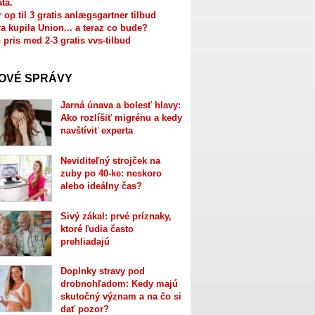
ata.
r op til 3 gratis anlægsgartner tilbud
a kupila Union... a teraz co bude?
 pris med 2-3 gratis vvs-tilbud
OVÉ SPRÁVY
Jarná únava a bolesť hlavy:
Ako rozlíšiť migrénu a kedy
navštíviť experta
Neviditeľný strojček na
zuby po 40-ke: neskoro
alebo ideálny čas?
Sivý zákal: prvé príznaky,
ktoré ľudia často
prehliadajú
Doplnky stravy pod
drobnohľadom: Kedy majú
skutočný význam a na čo si
dať pozor?