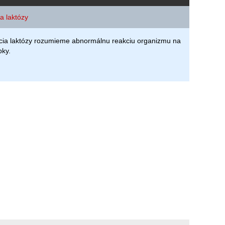
ia laktózy
cia laktózy rozumieme abnormálnu reakciu organizmu na
bky.