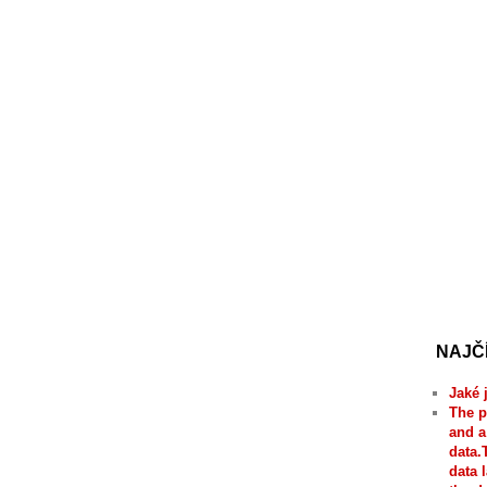
NAJČ
Jaké 
The p
and a
data.
data 