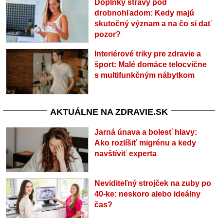
Doplnky stravy pod
drobnohľadom: Kedy majú
skutočný význam a na čo si dať
pozor?
Interiérové triky pre zdravie a
šport: Malé domáce telocvične
s multifunkčným nábytkom
AKTUÁLNE NA ZDRAVIE.SK
Jarná únava a bolesť hlavy:
Ako rozlíšiť migrénu a kedy
navštíviť experta
Neviditeľný strojček na zuby po
40-ke: neskoro alebo ideálny
čas?