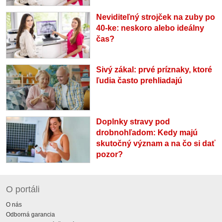
Neviditeľný strojček na zuby po
40-ke: neskoro alebo ideálny
čas?
Sivý zákal: prvé príznaky, ktoré
ľudia často prehliadajú
Doplnky stravy pod
drobnohľadom: Kedy majú
skutočný význam a na čo si dať
pozor?
O portáli
O nás
Odborná garancia