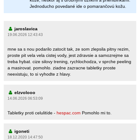
kože, neskôr aj s drobnými uzlíkmi a priehlbinkami.
Jednoducho povedané ide o pomarančovú kožu.
jaroslavica
19.06.2026 12:43:43
mne sa s nou podarilo zatocit tak, ze som zlepsila pitny rezim,
proste pit vela vela cistej vody, jest zdravsie a samozrejme sa
treba hybat. cize silovy trening, rychlochodza, v sprche peeling
a masirovat. pomohlo. ziadne zazracne tabletky proste
neexistuju, to si vyhodte z hlavy.
elzvolooo
14.06.2026 06:53:09
Tabletky proti celulitíde -
hespac.com
Pomohlo mi to.
igoneti
18.12.2020 14:47:50