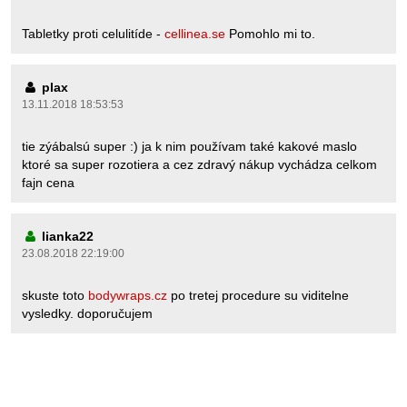
Tabletky proti celulitíde -
cellinea.se
Pomohlo mi to.
plax
13.11.2018 18:53:53
tie zýábalsú super :) ja k nim používam také kakové maslo
ktoré sa super rozotiera a cez zdravý nákup vychádza celkom
fajn cena
lianka22
23.08.2018 22:19:00
skuste toto
bodywraps.cz
po tretej procedure su viditelne
vysledky. doporučujem