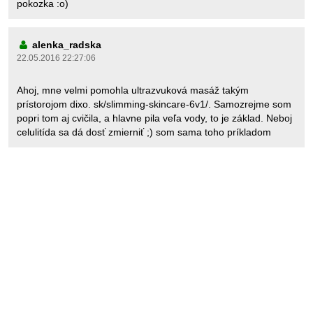
pokozka :o)
alenka_radska
22.05.2016 22:27:06
Ahoj, mne velmi pomohla ultrazvuková masáž takým
prístorojom dixo. sk/slimming-skincare-6v1/. Samozrejme som
popri tom aj cvičila, a hlavne pila veľa vody, to je základ. Neboj
celulitída sa dá dosť zmierniť ;) som sama toho príkladom