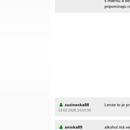
s mierou a be
pripomínajú 
zuzinecka88
Lenze to je pr
23.02.2026 14:01:56
anicka89
alkohol má veľ