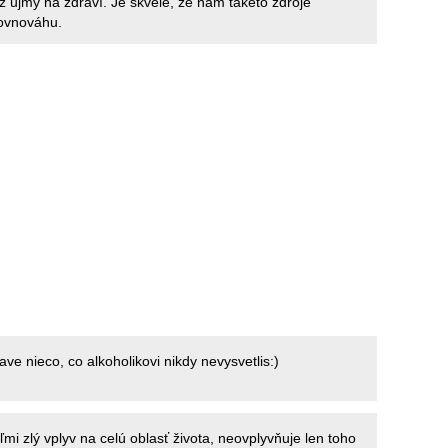
z ujmy na zdraví. Je skvelé, že nám takéto zdroje
rovnováhu.
ave nieco, co alkoholikovi nikdy nevysvetlis:)
mi zlý vplyv na celú oblasť života, neovplyvňuje len toho