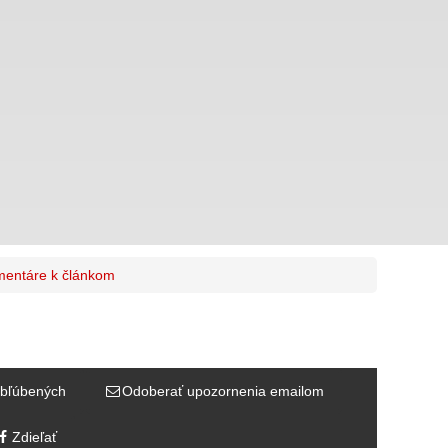
entáre k článkom
bľúbených
Odoberať upozornenia emailom
Zdieľať