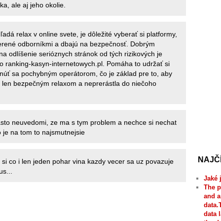
a, ale aj jeho okolie.
ľadá relax v online svete, je dôležité vyberať si platformy,
verené odborníkmi a dbajú na bezpečnosť. Dobrým
 odlíšenie serióznych stránok od tých rizikových je
to ranking-kasyn-internetowych.pl. Pomáha to udržať si
núť sa pochybným operátorom, čo je základ pre to, aby
 len bezpečným relaxom a neprerástla do niečoho
casto neuvedomi, ze ma s tym problem a nechce si nechat
o je na tom to najsmutnejsie
NAJČ
 si co i len jeden pohar vina kazdy vecer sa uz povazuje
s...
Jaké 
The p
and a
data.
data 