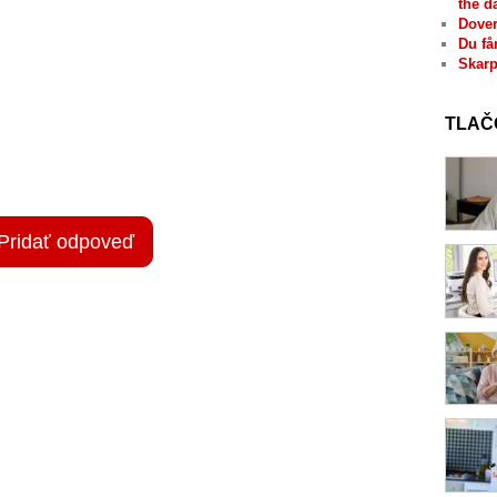
the d
Dover
Du få
Skarp
TLAČ
Pridať odpoveď