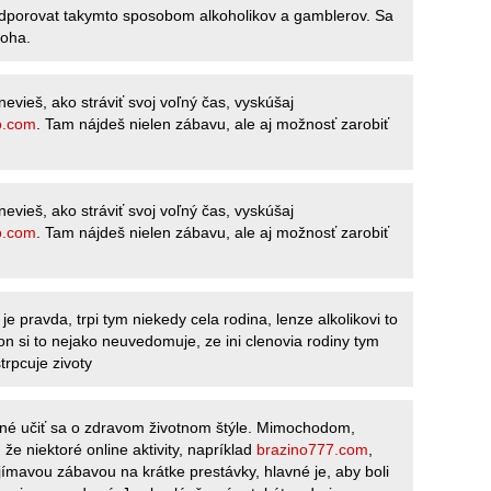
odporovat takymto sposobom alkoholikov a gamblerov. Sa
boha.
nevieš, ako stráviť svoj voľný čas, vyskúšaj
o.com
. Tam nájdeš nielen zábavu, ale aj možnosť zarobiť
nevieš, ako stráviť svoj voľný čas, vyskúšaj
o.com
. Tam nájdeš nielen zábavu, ale aj možnosť zarobiť
e pravda, trpi tym niekedy cela rodina, lenze alkolikovi to
 on si to nejako neuvedomuje, ze ini clenovia rodiny tym
strpcuje zivoty
čné učiť sa o zdravom životnom štýle. Mimochodom,
 že niektoré online aktivity, napríklad
brazino777.com
,
ímavou zábavou na krátke prestávky, hlavné je, aby boli