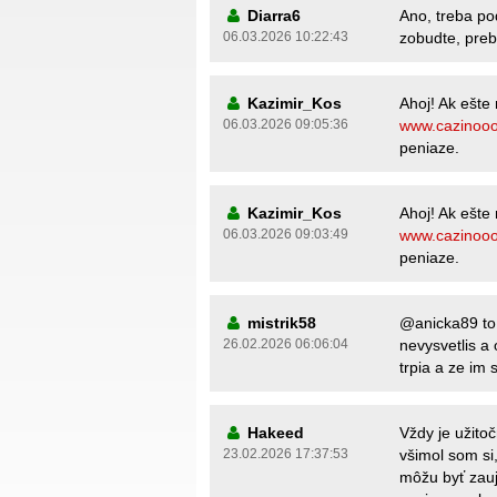
Diarra6
Ano, treba p
06.03.2026 10:22:43
zobudte, pre
Kazimir_Kos
Ahoj! Ak ešte 
06.03.2026 09:05:36
www.cazinoo
peniaze.
Kazimir_Kos
Ahoj! Ak ešte 
06.03.2026 09:03:49
www.cazinoo
peniaze.
mistrik58
@anicka89 to j
26.02.2026 06:06:04
nevysvetlis a
trpia a ze im 
Hakeed
Vždy je užito
23.02.2026 17:37:53
všimol som si,
môžu byť zauj