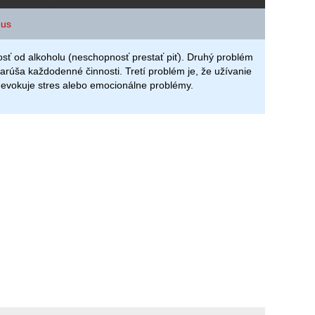
mus
losť od alkoholu (neschopnosť prestať piť). Druhý problém
l narúša každodenné činnosti. Tretí problém je, že užívanie
 evokuje stres alebo emocionálne problémy.