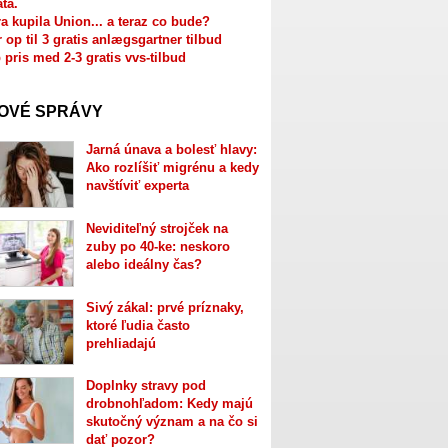
ata.
a kupila Union... a teraz co bude?
r op til 3 gratis anlægsgartner tilbud
 pris med 2-3 gratis vvs-tilbud
OVÉ SPRÁVY
Jarná únava a bolesť hlavy:
Ako rozlíšiť migrénu a kedy
navštíviť experta
Neviditeľný strojček na
zuby po 40-ke: neskoro
alebo ideálny čas?
Sivý zákal: prvé príznaky,
ktoré ľudia často
prehliadajú
Doplnky stravy pod
drobnohľadom: Kedy majú
skutočný význam a na čo si
dať pozor?