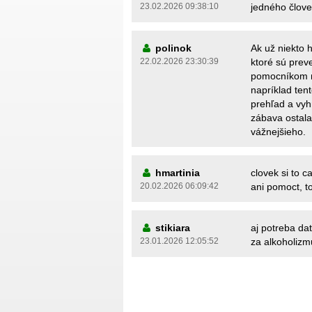
23.02.2026 09:38:10
jedného človek
polinok
Ak už niekto h
22.02.2026 23:30:39
ktoré sú pre
pomocníkom na
napríklad ten
prehľad a vyh
zábava ostala
vážnejšieho.
hmartinia
clovek si to 
20.02.2026 06:09:42
ani pomoct, t
stikiara
aj potreba dat
23.01.2026 12:05:52
za alkoholizmu