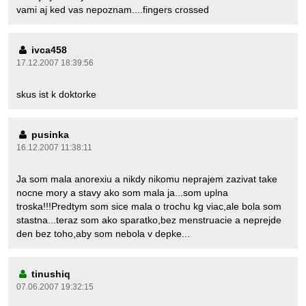
vami aj ked vas nepoznam....fingers crossed
ivca458
17.12.2007 18:39:56
skus ist k doktorke
pusinka
16.12.2007 11:38:11
Ja som mala anorexiu a nikdy nikomu neprajem zazivat take
nocne mory a stavy ako som mala ja...som uplna
troska!!!Predtym som sice mala o trochu kg viac,ale bola som
stastna...teraz som ako sparatko,bez menstruacie a neprejde
den bez toho,aby som nebola v depke...
tinushiq
07.06.2007 19:32:15