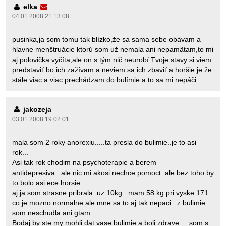
elka
04.01.2008 21:13:08
pusinka,ja som tomu tak blízko,že sa sama sebe obávam a
hlavne menštruácie ktorú som už nemala ani nepamätam,to mi
aj polovička vyčíta,ale on s tým nič neurobí.Tvoje stavy si viem
predstaviť bo ich zažívam a neviem sa ich zbaviť a horšie je že
stále viac a viac prechádzam do bulímie a to sa mi nepáči
jakozeja
03.01.2008 19:02:01
mala som 2 roky anorexiu.....ta presla do bulimie..je to asi
rok...
Asi tak rok chodim na psychoterapie a berem
antidepresiva...ale nic mi akosi nechce pomoct..ale bez toho by
to bolo asi ece horsie.....
aj ja som strasne pribrala..uz 10kg...mam 58 kg pri vyske 171
co je mozno normalne ale mne sa to aj tak nepaci...z bulimie
som neschudla ani gtam....
Bodaj by ste my mohli dat vase bulimie a boli zdrave.....som s