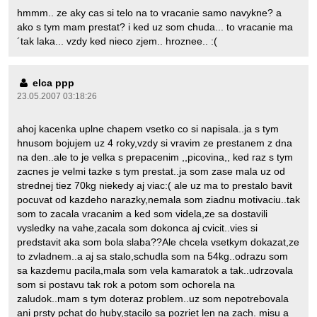
hmmm.. ze aky cas si telo na to vracanie samo navykne? a
ako s tym mam prestat? i ked uz som chuda... to vracanie ma
´tak laka... vzdy ked nieco zjem.. hroznee.. :(
elca ppp
23.05.2007 03:18:26
ahoj kacenka uplne chapem vsetko co si napisala..ja s tym
hnusom bojujem uz 4 roky,vzdy si vravim ze prestanem z dna
na den..ale to je velka s prepacenim ,,picovina,, ked raz s tym
zacnes je velmi tazke s tym prestat..ja som zase mala uz od
strednej tiez 70kg niekedy aj viac:( ale uz ma to prestalo bavit
pocuvat od kazdeho narazky,nemala som ziadnu motivaciu..tak
som to zacala vracanim a ked som videla,ze sa dostavili
vysledky na vahe,zacala som dokonca aj cvicit..vies si
predstavit aka som bola slaba??Ale chcela vsetkym dokazat,ze
to zvladnem..a aj sa stalo,schudla som na 54kg..odrazu som
sa kazdemu pacila,mala som vela kamaratok a tak..udrzovala
som si postavu tak rok a potom som ochorela na
zaludok..mam s tym doteraz problem..uz som nepotrebovala
ani prsty pchat do huby,stacilo sa pozriet len na zach. misu a