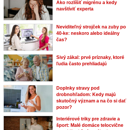
Ako rozlíšiť migrénu a kedy
navštíviť experta
Neviditeľný strojček na zuby po
40-ke: neskoro alebo ideálny
čas?
Sivý zákal: prvé príznaky, ktoré
ľudia často prehliadajú
Doplnky stravy pod
drobnohľadom: Kedy majú
skutočný význam a na čo si dať
pozor?
Interiérové triky pre zdravie a
šport: Malé domáce telocvične