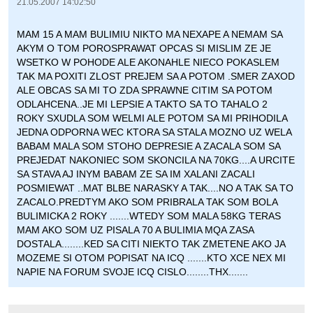
21.05.2007 14:02:50
MAM 15 A MAM BULIMIU NIKTO MA NEXAPE A NEMAM SA
AKYM O TOM POROSPRAWAT OPCAS SI MISLIM ZE JE
WSETKO W POHODE ALE AKONAHLE NIECO POKASLEM
TAK MA POXITI ZLOST PREJEM SA A POTOM .SMER ZAXOD
ALE OBCAS SA MI TO ZDA SPRAWNE CITIM SA POTOM
ODLAHCENA..JE MI LEPSIE A TAKTO SA TO TAHALO 2
ROKY SXUDLA SOM WELMI ALE POTOM SA MI PRIHODILA
JEDNA ODPORNA WEC KTORA SA STALA MOZNO UZ WELA
BABAM MALA SOM STOHO DEPRESIE A ZACALA SOM SA
PREJEDAT NAKONIEC SOM SKONCILA NA 70KG....A URCITE
SA STAVA AJ INYM BABAM ZE SA IM XALANI ZACALI
POSMIEWAT ..MAT BLBE NARASKY A TAK....NO A TAK SA TO
ZACALO.PREDTYM AKO SOM PRIBRALA TAK SOM BOLA
BULIMICKA 2 ROKY .......WTEDY SOM MALA 58KG TERAS
MAM AKO SOM UZ PISALA 70 A BULIMIA MQA ZASA
DOSTALA........KED SA CITI NIEKTO TAK ZMETENE AKO JA
MOZEME SI OTOM POPISAT NA ICQ .......KTO XCE NEX MI
NAPIE NA FORUM SVOJE ICQ CISLO........THX.......