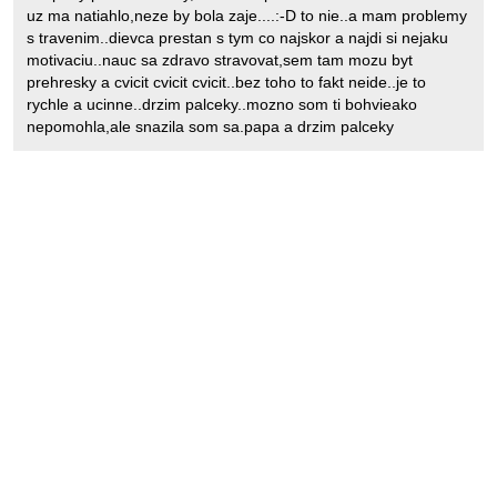
uz ma natiahlo,neze by bola zaje....:-D to nie..a mam problemy
s travenim..dievca prestan s tym co najskor a najdi si nejaku
motivaciu..nauc sa zdravo stravovat,sem tam mozu byt
prehresky a cvicit cvicit cvicit..bez toho to fakt neide..je to
rychle a ucinne..drzim palceky..mozno som ti bohvieako
nepomohla,ale snazila som sa.papa a drzim palceky