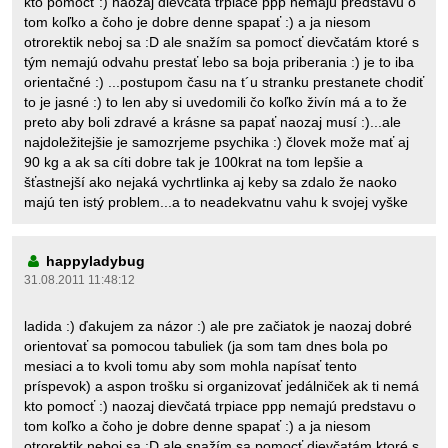
kto pomocť :) naozaj dievčatá trpiace ppp nemajú predstavu o
tom koľko a čoho je dobre denne spapať :) a ja niesom
otrorektik neboj sa :D ale snažím sa pomocť dievčatám ktoré s
tým nemajú odvahu prestať lebo sa boja priberania :) je to iba
orientačné :) ...postupom času na t´u stranku prestanete chodiť
to je jasné :) to len aby si uvedomili čo koľko živín má a to že
preto aby boli zdravé a krásne sa papať naozaj musí :)...ale
najdoležitejšie je samozrjeme psychika :) človek može mať aj
90 kg a ak sa cíti dobre tak je 100krat na tom lepšie a
šťastnejší ako nejaká vychrtlinka aj keby sa zdalo že naoko
majú ten istý problem...a to neadekvatnu vahu k svojej vyške
happyladybug
31.08.2011 11:48:12
ladida :) ďakujem za názor :) ale pre začiatok je naozaj dobré
orientovať sa pomocou tabuliek (ja som tam dnes bola po
mesiaci a to kvoli tomu aby som mohla napísať tento
príspevok) a aspon trošku si organizovať jedálniček ak ti nemá
kto pomocť :) naozaj dievčatá trpiace ppp nemajú predstavu o
tom koľko a čoho je dobre denne spapať :) a ja niesom
otrorektik neboj sa :D ale snažím sa pomocť dievčatám ktoré s