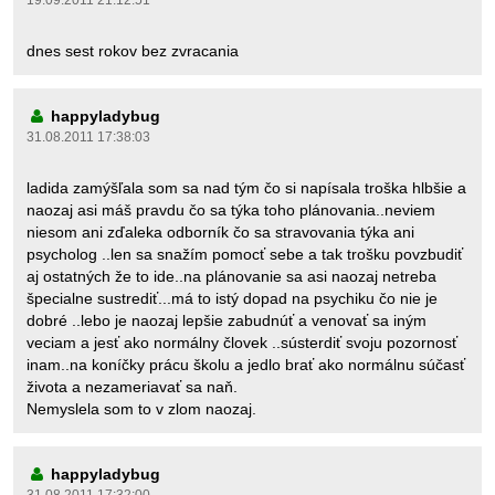
19.09.2011 21:12:51
dnes sest rokov bez zvracania
happyladybug
31.08.2011 17:38:03
ladida zamýšľala som sa nad tým čo si napísala troška hlbšie a
naozaj asi máš pravdu čo sa týka toho plánovania..neviem
niesom ani zďaleka odborník čo sa stravovania týka ani
psycholog ..len sa snažím pomocť sebe a tak trošku povzbudiť
aj ostatných že to ide..na plánovanie sa asi naozaj netreba
špecialne sustrediť...má to istý dopad na psychiku čo nie je
dobré ..lebo je naozaj lepšie zabudnúť a venovať sa iným
veciam a jesť ako normálny človek ..sústerdiť svoju pozornosť
inam..na koníčky prácu školu a jedlo brať ako normálnu súčasť
života a nezameriavať sa naň.
Nemyslela som to v zlom naozaj.
happyladybug