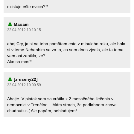
existuje ešte evcca??
Maoam
22.04.2012 10:10:15
ahoj Cry, ja si na teba pamätam este z minuleho roku, ale bola
si v teme Nehanbim sa za to, co som dnes zjedla, ale ta tema
vam asi zanikla, ze?
Ako sa mas?
[zruseny22]
22.04.2012 10:00:59
Ahojte. V piatok som sa vrátila z 2.mesačného liečenia v
nemocnici v Trenčíne... Mám strach, že podlahnem znova
chudnutiu:-( Ale papám, nehladujem!