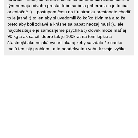
tým nemajú odvahu prestať lebo sa boja priberania :) je to iba
orientačné :) ...postupom času na t´u stranku prestanete chodiť
to je jasné :) to len aby si uvedomili čo koľko živín má a to že
preto aby boli zdravé a krásne sa papať naozaj musí :)...ale
najdoležitejšie je samozrjeme psychika :) človek može mať aj
90 kg a ak sa cíti dobre tak je 100krat na tom lepšie a
šťastnejší ako nejaká vychrtlinka aj keby sa zdalo že naoko
majú ten istý problem...a to neadekvatnu vahu k svojej vyške