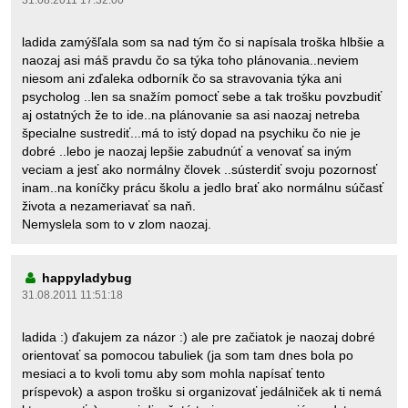
31.08.2011 17:32:00
ladida zamýšľala som sa nad tým čo si napísala troška hlbšie a
naozaj asi máš pravdu čo sa týka toho plánovania..neviem
niesom ani zďaleka odborník čo sa stravovania týka ani
psycholog ..len sa snažím pomocť sebe a tak trošku povzbudiť
aj ostatných že to ide..na plánovanie sa asi naozaj netreba
špecialne sustrediť...má to istý dopad na psychiku čo nie je
dobré ..lebo je naozaj lepšie zabudnúť a venovať sa iným
veciam a jesť ako normálny človek ..sústerdiť svoju pozornosť
inam..na koníčky prácu školu a jedlo brať ako normálnu súčasť
života a nezameriavať sa naň.
Nemyslela som to v zlom naozaj.
happyladybug
31.08.2011 11:51:18
ladida :) ďakujem za názor :) ale pre začiatok je naozaj dobré
orientovať sa pomocou tabuliek (ja som tam dnes bola po
mesiaci a to kvoli tomu aby som mohla napísať tento
príspevok) a aspon trošku si organizovať jedálniček ak ti nemá