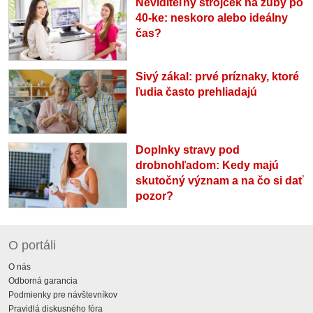
Neviditeľný strojček na zuby po
40-ke: neskoro alebo ideálny
čas?
Sivý zákal: prvé príznaky, ktoré
ľudia často prehliadajú
Doplnky stravy pod
drobnohľadom: Kedy majú
skutočný význam a na čo si dať
pozor?
O portáli
O nás
Odborná garancia
Podmienky pre návštevníkov
Pravidlá diskusného fóra