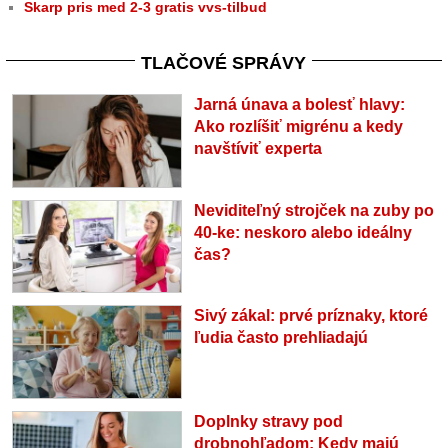
Skarp pris med 2-3 gratis vvs-tilbud
TLAČOVÉ SPRÁVY
Jarná únava a bolesť hlavy:
Ako rozlíšiť migrénu a kedy
navštíviť experta
Neviditeľný strojček na zuby po
40-ke: neskoro alebo ideálny
čas?
Sivý zákal: prvé príznaky, ktoré
ľudia často prehliadajú
Doplnky stravy pod
drobnohľadom: Kedy majú