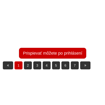
Prispievať môžete po prihlásení
1
2
3
4
5
6
7