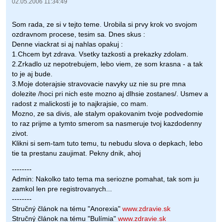
02.05.2006 11:34:49
Som rada, ze si v tejto teme. Urobila si prvy krok vo svojom
ozdravnom procese, tesim sa. Dnes skus :
Denne viackrat si aj nahlas opakuj :
1.Chcem byt zdrava. Vsetky tazkosti a prekazky zdolam.
2.Zrkadlo uz nepotrebujem, lebo viem, ze som krasna - a tak
to je aj bude.
3.Moje doterajsie stravovacie navyky uz nie su pre mna
dolezite /hoci pri nich este mozno aj dlhsie zostanes/. Usmev a
radost z malickosti je to najkrajsie, co mam.
Mozno, ze sa divis, ale stalym opakovanim tvoje podvedomie
to raz prijme a tymto smerom sa nasmeruje tvoj kazdodenny
zivot.
Klikni si sem-tam tuto temu, tu nebudu slova o depkach, lebo
tie ta prestanu zaujimat. Pekny dnik, ahoj
--------
Admin: Nakolko tato tema ma seriozne pomahat, tak som ju
zamkol len pre registrovanych...
--------
Stručný článok na tému "Anorexia"
www.zdravie.sk
Stručný článok na tému "Bulímia"
www.zdravie.sk