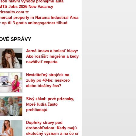
jsou hlavní výhody pronájmu auta
MTS Jobs 2026 New Vacancy
riresults.com.tc
rcial property in Naraina Industrial Area
r op til 3 gratis anlægsgartner tilbud
OVÉ SPRÁVY
Jarná únava a bolesť hlavy:
Ako rozlíšiť migrénu a kedy
navštíviť experta
Neviditeľný strojček na
zuby po 40-ke: neskoro
alebo ideálny čas?
Sivý zákal: prvé príznaky,
ktoré ľudia často
prehliadajú
Doplnky stravy pod
drobnohľadom: Kedy majú
skutočný význam a na čo si