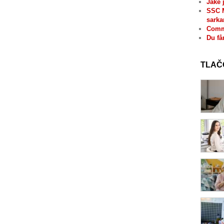
Jaké 
SSC 
sarka
Comme
Du få
TLAČ