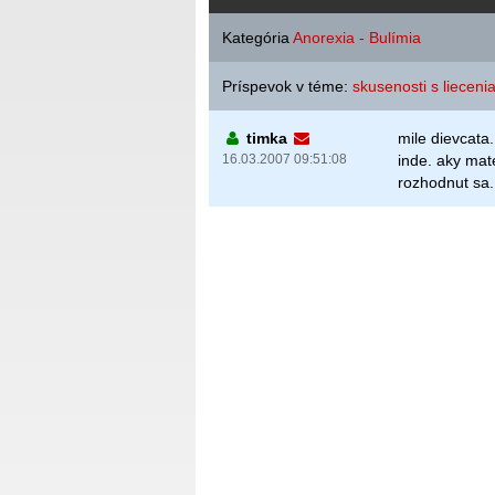
Kategória
Anorexia - Bulímia
Príspevok v téme:
skusenosti s lieceni
timka
mile dievcata.
16.03.2007 09:51:08
inde. aky ma
rozhodnut sa.