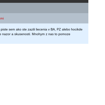
ami
 piste sem ako ste zazili liecenia v BA, PZ alebo hocikde
te nazor a skusenosti. Mnohym z nas to pomoze