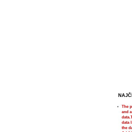
NAJČ
The p
and a
data.
data 
the d