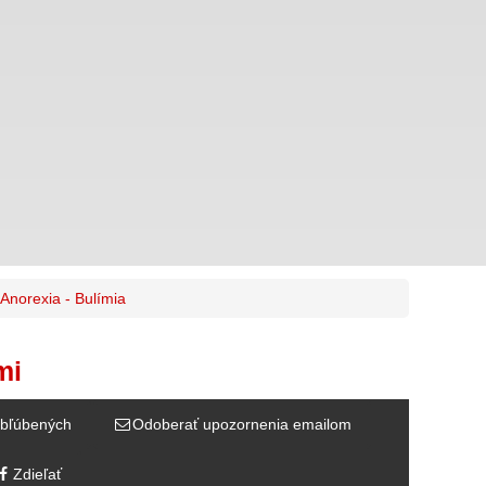
Anorexia - Bulímia
mi
bľúbených
Odoberať upozornenia emailom
Zdieľať