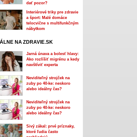
dať pozor?
Interiérové triky pre zdravie
a šport: Malé domáce
telocvične s multifunkčným
nábytkom
ÁLNE NA ZDRAVIE.SK
Jarná únava a bolesť hlavy:
Ako rozlíšiť migrénu a kedy
navštíviť experta
Neviditeľný strojček na
zuby po 40-ke: neskoro
alebo ideálny čas?
Neviditeľný strojček na
zuby po 40-ke: neskoro
alebo ideálny čas?
Sivý zákal: prvé príznaky,
ktoré ľudia často