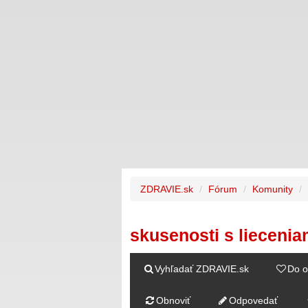
ZDRAVIE.sk
Fórum
Komunity
skusenosti s liecenia
Vyhľadať ZDRAVIE.sk
Do o
Obnoviť
Odpovedať