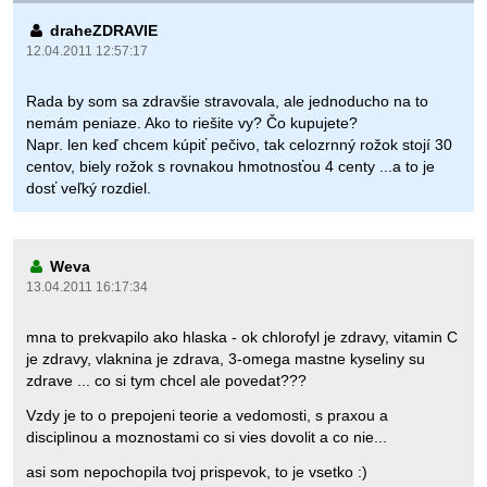
draheZDRAVIE
12.04.2011 12:57:17
Rada by som sa zdravšie stravovala, ale jednoducho na to
nemám peniaze. Ako to riešite vy? Čo kupujete?
Napr. len keď chcem kúpiť pečivo, tak celozrnný rožok stojí 30
centov, biely rožok s rovnakou hmotnosťou 4 centy ...a to je
dosť veľký rozdiel.
Weva
13.04.2011 16:17:34
mna to prekvapilo ako hlaska - ok chlorofyl je zdravy, vitamin C
je zdravy, vlaknina je zdrava, 3-omega mastne kyseliny su
zdrave ... co si tym chcel ale povedat???
Vzdy je to o prepojeni teorie a vedomosti, s praxou a
disciplinou a moznostami co si vies dovolit a co nie...
asi som nepochopila tvoj prispevok, to je vsetko :)