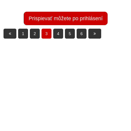
Prispievať môžete po prihlásení
1
2
3
4
5
6