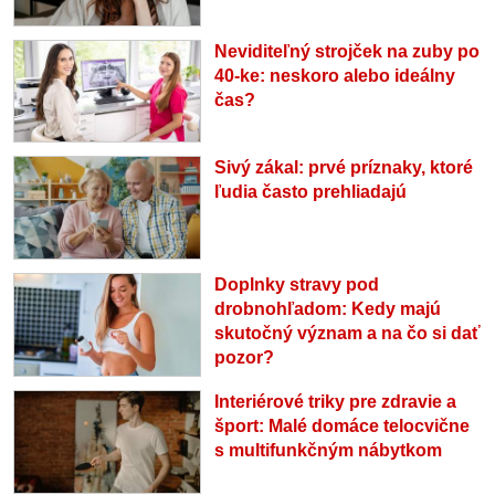
Neviditeľný strojček na zuby po
40-ke: neskoro alebo ideálny
čas?
Sivý zákal: prvé príznaky, ktoré
ľudia často prehliadajú
Doplnky stravy pod
drobnohľadom: Kedy majú
skutočný význam a na čo si dať
pozor?
Interiérové triky pre zdravie a
šport: Malé domáce telocvične
s multifunkčným nábytkom