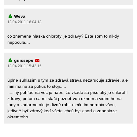
Weva
13.04.2011 16:04:18
co znamena hlaska chlorofyl je zdravy? Este som to nikdy
nepocula....
guissepe
13.04.2011 15:43:15
úplne súhlasím s tým že zdravá strava nezaručuje zdravie, ale
minimálne za pokus to stojí.....
.....iný pohľad na vec je napr., že všade sa píše aký je chlorofíl
zdravý, pritom sa mi stačí pozrieť von oknom a vidím ho na
tony a zadarmo ale je divné robiť niečo čo nerobia všeci,
jedivné byť zdravý keď všetci chcú byť chorí a zapeniaze
okremtoho