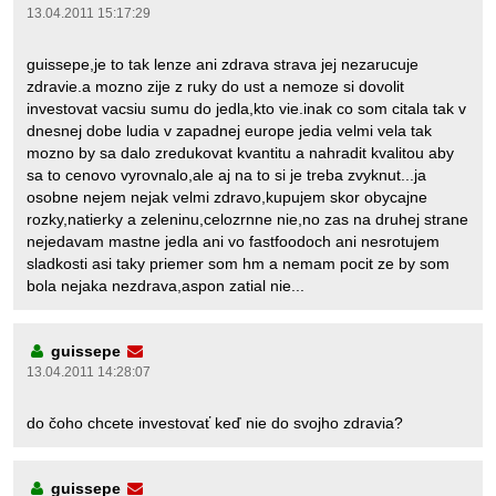
13.04.2011 15:17:29
guissepe,je to tak lenze ani zdrava strava jej nezarucuje
zdravie.a mozno zije z ruky do ust a nemoze si dovolit
investovat vacsiu sumu do jedla,kto vie.inak co som citala tak v
dnesnej dobe ludia v zapadnej europe jedia velmi vela tak
mozno by sa dalo zredukovat kvantitu a nahradit kvalitou aby
sa to cenovo vyrovnalo,ale aj na to si je treba zvyknut...ja
osobne nejem nejak velmi zdravo,kupujem skor obycajne
rozky,natierky a zeleninu,celozrnne nie,no zas na druhej strane
nejedavam mastne jedla ani vo fastfoodoch ani nesrotujem
sladkosti asi taky priemer som hm a nemam pocit ze by som
bola nejaka nezdrava,aspon zatial nie...
guissepe
13.04.2011 14:28:07
do čoho chcete investovať keď nie do svojho zdravia?
guissepe