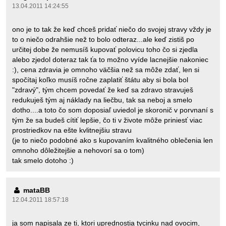
13.04.2011 14:24:55
ono je to tak že keď chceš pridať niečo do svojej stravy vždy je
to o niečo odrahšie než to bolo odteraz...ale keď zistiš po
určitej dobe že nemusíš kupovať polovicu toho čo si zjedla
alebo zjedol doteraz tak ťa to možno vyíde lacnejšie nakoniec
:), cena zdravia je omnoho väčšia než sa môže zdať, len si
spočítaj koľko musíš ročne zaplatiť štátu aby si bola bol
"zdravý", tým chcem povedať že keď sa zdravo stravuješ
redukuješ tým aj náklady na liečbu, tak sa neboj a smelo
dotho....a toto čo som doposiaľ uviedol je skoronič v porvnaní s
tým že sa budeš cítiť lepšie, čo ti v živote môže priniesť viac
prostriedkov na ešte kvlitnejšiu stravu
(je to niečo podobné ako s kupovaním kvalitného oblečenia len
omnoho dôležitejšie a nehovorí sa o tom)
tak smelo dotoho :)
mataBB
12.04.2011 18:57:18
ja som napisala ze ti, ktori uprednostia tycinku nad ovocim,