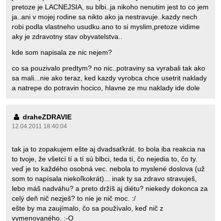
pretoze je LACNEJSIA, su blbi..ja nikoho nenutim jest to co jem
ja..ani v mojej rodine sa nikto ako ja nestravuje..kazdy nech
robi podla vlastneho usudku.ano to si myslim,pretoze vidime
aky je zdravotny stav obyvatelstva..
kde som napisala ze nic nejem?
co sa pouzivalo predtym? no nic..potraviny sa vyrabali tak ako
sa mali...nie ako teraz, ked kazdy vyrobca chce usetrit naklady
a natrepe do potravin hocico, hlavne ze mu naklady ide dole
draheZDRAVIE
12.04.2011 18:40:04
tak ja to zopakujem ešte aj dvadsaťkrát. to bola iba reakcia na
to tvoje, že všetcí tí a tí sú blbci, teda tí, čo nejedia to, čo ty.
veď je to každého osobná vec. nebola to myslené doslova (už
som to napísala niekoľkokrát)... inak ty sa zdravo stravuješ,
lebo máš nadváhu? a preto držíš aj diétu? niekedy dokonca za
celý deň nič nezješ? to nie je nič moc. :/
ešte by ma zaujímalo, čo sa používalo, keď nič z
vymenovaného. :-O