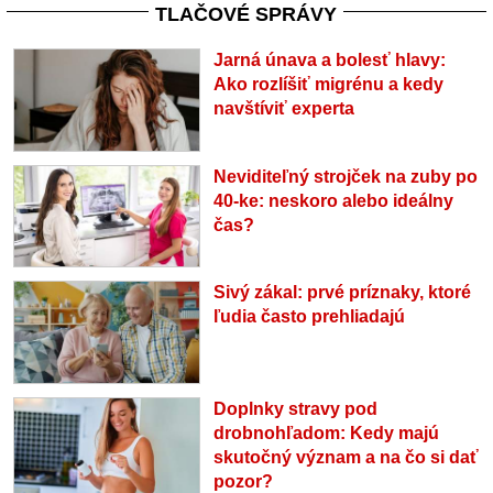
TLAČOVÉ SPRÁVY
Jarná únava a bolesť hlavy:
Ako rozlíšiť migrénu a kedy
navštíviť experta
Neviditeľný strojček na zuby po
40-ke: neskoro alebo ideálny
čas?
Sivý zákal: prvé príznaky, ktoré
ľudia často prehliadajú
Doplnky stravy pod
drobnohľadom: Kedy majú
skutočný význam a na čo si dať
pozor?