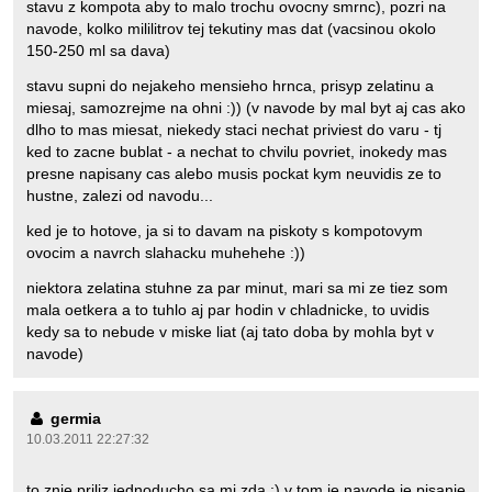
stavu z kompota aby to malo trochu ovocny smrnc), pozri na
navode, kolko mililitrov tej tekutiny mas dat (vacsinou okolo
150-250 ml sa dava)
stavu supni do nejakeho mensieho hrnca, prisyp zelatinu a
miesaj, samozrejme na ohni :)) (v navode by mal byt aj cas ako
dlho to mas miesat, niekedy staci nechat priviest do varu - tj
ked to zacne bublat - a nechat to chvilu povriet, inokedy mas
presne napisany cas alebo musis pockat kym neuvidis ze to
hustne, zalezi od navodu...
ked je to hotove, ja si to davam na piskoty s kompotovym
ovocim a navrch slahacku muhehehe :))
niektora zelatina stuhne za par minut, mari sa mi ze tiez som
mala oetkera a to tuhlo aj par hodin v chladnicke, to uvidis
kedy sa to nebude v miske liat (aj tato doba by mohla byt v
navode)
germia
10.03.2011 22:27:32
to znie priliz jednoducho sa mi zda :) v tom je navode je pisanie