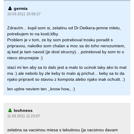
germia
10.03.2011 20:56:27
Zdravím... kupil som si, zelatinu od Dr.Oetkera-jemne mletu,
potrebujem to na kosti,klby.
Problem je v tom, ze by som potreboval trosku poradit s
pripravou, nakolko som chalan a moc sa do toho nerozumiem,
aj ked je tam navod (je dost strucny)... potreboval by som to o
nieco strucnejsie :)
staci mi len aby sa to dalo jest a malo to ucinok taky ako to mat
ma :) ale nebolo by zle keby to malo aj prichut... keby sa to da
njako pripravit so stavou z kompota alebo njako inak ochutit..:)
len uplne neviem ten ,,know how,, :)
lochness
11.03.2011 11:23:07
zelatina sa vacsinou miesa s tekutinou (ja vacsinou davam