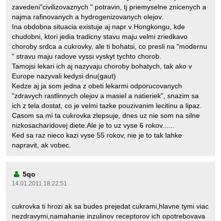
zavedeni"civilizovaznych " potravin, tj priemyselne znicenych a
najma rafinovanych a hydrogenizovanych olejov.
Ina obdobna situacia existuje aj napr v Hongkongu, kde
chudobni, ktori jedia tradicny stavu maju velmi zriedkavo
choroby srdca a cukrovky, ale ti bohatsi, co presli na "modernu
" stravu maju radove vyssi vyskyt tychto chorob.
Tamojsi lekari ich aj nazyvaju choroby bohatych, tak ako v
Europe nazyvali kedysi dnu(gaut)
Kedze aj ja som jedna z obeti lekarmi odporucovanych
"zdravych rastlinnych olejov a masiel a natieriek", snazim sa
ich z tela dostat, co je velmi tazke pouzivanim lecitinu a lipaz.
Casom sa mi ta cukrovka zlepsuje, dnes uz nie som na silne
nizkosacharidovej diete.Ale je to uz vyse 6 rokov......
Ked sa raz nieco kazi vyse 55 rokov, nie je to tak lahke
napravit, ak vobec.
5qo
14.01.2011 18:22:51
cukrovka ti hrozi ak sa budes prejedat cukrami,hlavne tymi viac
nezdravymi,namahanie inzulinov receptorov ich opotrebovava