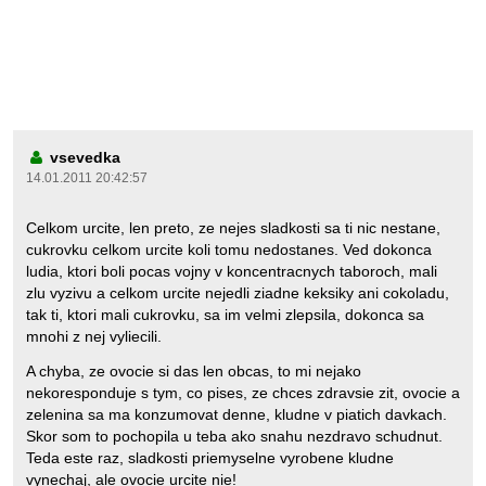
vsevedka
14.01.2011 20:42:57
Celkom urcite, len preto, ze nejes sladkosti sa ti nic nestane,
cukrovku celkom urcite koli tomu nedostanes. Ved dokonca
ludia, ktori boli pocas vojny v koncentracnych taboroch, mali
zlu vyzivu a celkom urcite nejedli ziadne keksiky ani cokoladu,
tak ti, ktori mali cukrovku, sa im velmi zlepsila, dokonca sa
mnohi z nej vyliecili.
A chyba, ze ovocie si das len obcas, to mi nejako
nekoresponduje s tym, co pises, ze chces zdravsie zit, ovocie a
zelenina sa ma konzumovat denne, kludne v piatich davkach.
Skor som to pochopila u teba ako snahu nezdravo schudnut.
Teda este raz, sladkosti priemyselne vyrobene kludne
vynechaj, ale ovocie urcite nie!