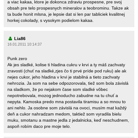
a viac kakaa, ktore je dokonca zdraviu prospesne, pre svoj
obsah pre telo prospesnych mineralov a teobrominu. Takze ak
ta bude honit mlsna, je lepsie dat si len par tabliciek kvalitnej
horkej cokolady, s vysokym podielom kakaa.
Lia86
16.01.2011 10:14:37
Punk zero
Ak jes sladké, kolise ti hladina cukru v krvi a ty máš zachvaty
zravosti (chuť na sladké,zjes čo ti prvé príde pod ruku) ale ak
nejes cukor, jeho hladina v krvi je stabilná a tieto zachvaty
nehrozia. Ja som na sebe odpozorovala, tiež som bola závislá
na sladkom, že po nejakom čase som sladké vôbec
nepotrebovala, mozog jednoducho zabudne na tu chuť a
nepyta. Kamoska predo mna postavila tiramisu a so mnou to
ani nehlo. Ja osobne som závislá na ovoci, musím mat každý
deň a cukor nahradzam medom, taktiež som vyradila bielu
muku, smotanu a mastne jedla z jedalnicka, keď neschudnem,
aspoň robím daco pre moje telo.