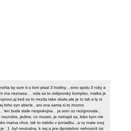
mohla by som ti o tom pisat 3 hodiny....sme spolu 3 roky a
m ma neznasa.... vola sa to oidipovsky komplex, matka je
ynovi,aj ked sa to nezda take okate,ale je to tak a ty si
jej toho syn aberie...ani ona sama si to mozno
. len bude stale nespokojna... ja som uz rezignovala...
 neurobis, jedine, co mozes, je netrapit sa, lebo kym nie
,ako mama chce, tak to nebdu v poriadku...a vy mate svoj
e je : 1. byt neutralna, k nej a pre dpriatelom nehovorit nic