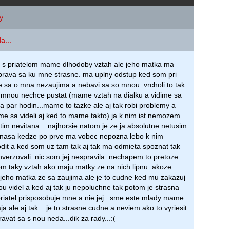
y
a...
s priatelom mame dlhodoby vztah ale jeho matka ma
rava sa ku mne strasne. ma uplny odstup ked som pri
e sa o mna nezaujima a nebavi sa so mnou. vrcholi to tak
a mnou nechce pustat (mame vztah na dialku a vidime sa
a par hodin...mame to tazke ale aj tak robi problemy a
e sa videli aj ked to mame takto) ja k nim ist nemozem
tim nevitana....najhorsie natom je ze ja absolutne netusim
nasa kedze po prve ma vobec nepozna lebo k nim
t a ked som uz tam tak aj tak ma odmieta spoznat tak
verzovali. nic som jej nespravila. nechapem to pretoze
 taky vztah ako maju matky ze na nich lipnu. akoze
o jeho matka ze sa zaujima ale je to cudne ked mu zakazuj
u videl a ked aj tak ju nepoluchne tak potom je strasna
riatel prisposobuje mne a nie jej...sme este mlady mame
a ale aj tak....je to strasne cudne a neviem ako to vyriesit
vat sa s nou neda...dik za rady...:(