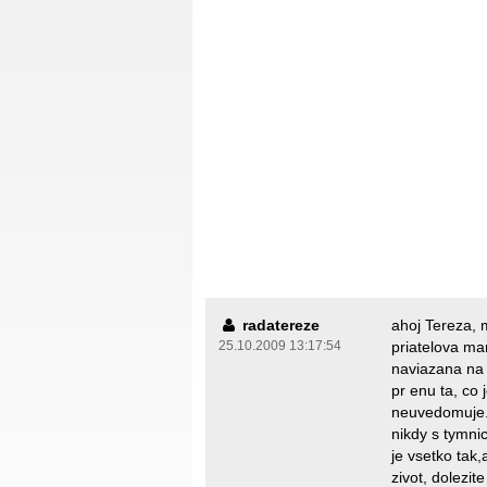
radatereze
ahoj Tereza, 
25.10.2009 13:17:54
priatelova ma
naviazana na s
pr enu ta, co 
neuvedomuje..
nikdy s tymnic
je vsetko tak
zivot, dolezit