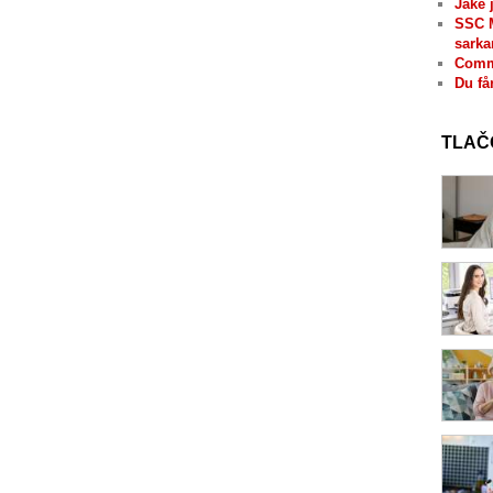
Jaké 
SSC 
sarka
Comme
Du få
TLAČ