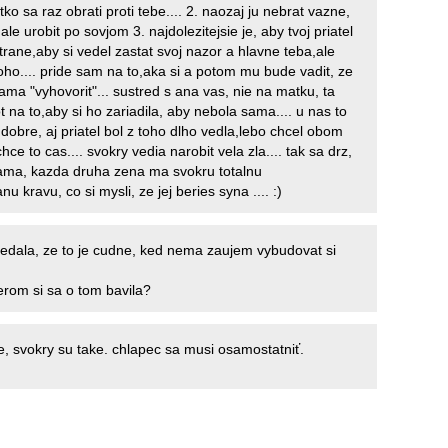
tko sa raz obrati proti tebe.... 2. naozaj ju nebrat vazne,
ale urobit po sovjom 3. najdolezitejsie je, aby tvoj priatel
strane,aby si vedel zastat svoj nazor a hlavne teba,ale
oho.... pride sam na to,aka si a potom mu bude vadit, ze
ma "vyhovorit"... sustred s ana vas, nie na matku, ta
t na to,aby si ho zariadila, aby nebola sama.... u nas to
dobre, aj priatel bol z toho dlho vedla,lebo chcel obom
hce to cas.... svokry vedia narobit vela zla.... tak sa drz,
sama, kazda druha zena ma svokru totalnu
 kravu, co si mysli, ze jej beries syna .... :)
edala, ze to je cudne, ked nema zaujem vybudovat si
jerom si sa o tom bavila?
ne, svokry su take. chlapec sa musi osamostatniť.