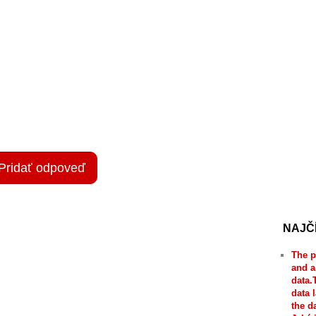
Pridať odpoveď
NAJČ
The p
and a
data.
data 
the d