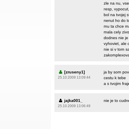
zle na nu, vse
resp, vypocut,
bol na tvojej 
nenut ho do t
mu ta chce ma
mala cely zivo
dodnes nie je 
vyhoviet, ale c
nie si v tom 
zakomplexovanu
[zruseny1]
ja by som pov
25.10.2009 13:09:44
cestu k tebe
a s tvojim fra
jajka001_
nie je to cud
25.10.2009 13:06:49