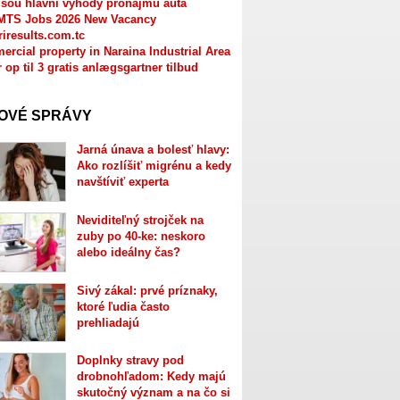
jsou hlavní výhody pronájmu auta
MTS Jobs 2026 New Vacancy
riresults.com.tc
rcial property in Naraina Industrial Area
r op til 3 gratis anlægsgartner tilbud
OVÉ SPRÁVY
Jarná únava a bolesť hlavy:
Ako rozlíšiť migrénu a kedy
navštíviť experta
Neviditeľný strojček na
zuby po 40-ke: neskoro
alebo ideálny čas?
Sivý zákal: prvé príznaky,
ktoré ľudia často
prehliadajú
Doplnky stravy pod
drobnohľadom: Kedy majú
skutočný význam a na čo si