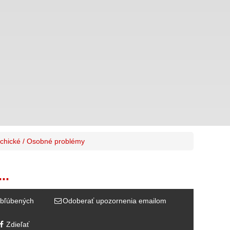
chické / Osobné problémy
..
bľúbených
Odoberať upozornenia emailom
Zdieľať