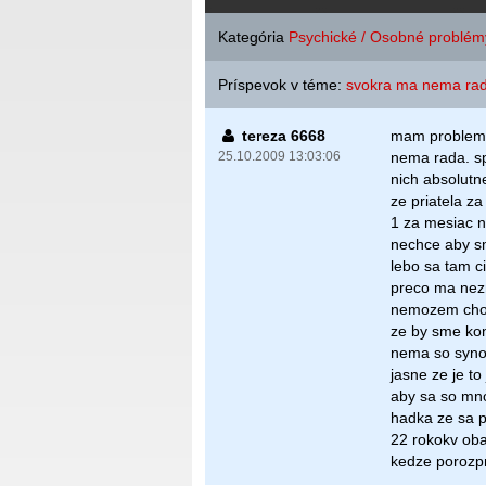
Kategória
Psychické / Osobné problém
Príspevok v téme:
svokra ma nema rad
tereza 6668
mam problem 
25.10.2009 13:03:06
nema rada. sp
nich absolutn
ze priatela z
1 za mesiac n
nechce aby sm
lebo sa tam ci
preco ma nez
nemozem chodi
ze by sme kon
nema so synom
jasne ze je t
aby sa so mno
hadka ze sa p
22 rokokv obaj
kedze porozpra