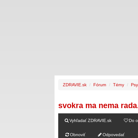
ZDRAVIE.sk
Fórum
Témy
Psy
svokra ma nema rada.
Vyhľadať ZDRAVIE.sk
Do o
Obnoviť
Odpovedať