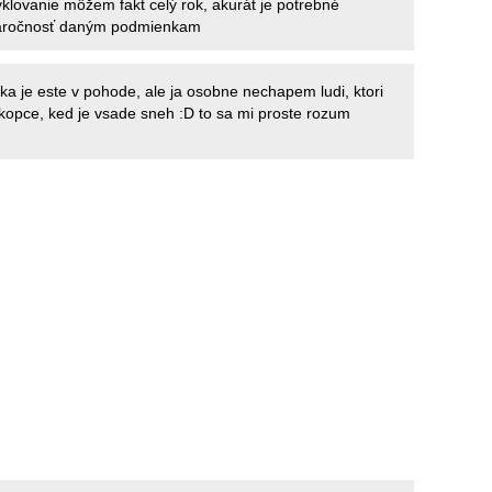
cyklovanie môžem fakt celý rok, akurát je potrebné
náročnosť daným podmienkam
ika je este v pohode, ale ja osobne nechapem ludi, ktori
kopce, ked je vsade sneh :D to sa mi proste rozum