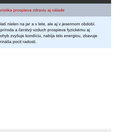
ristika prospieva zdraviu aj nálade
atí nielen na jar a v lete, ale aj v jesennom období.
príroda a čerstvý vzduch prospieva fyzickému aj
hyb zvyšuje kondíciu, nabíja telo energiou, zbavuje
ináša pocit radosti.