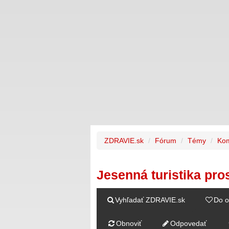
ZDRAVIE.sk
Fórum
Témy
Kom
Jesenná turistika pro
Vyhľadať ZDRAVIE.sk
Do o
Obnoviť
Odpovedať