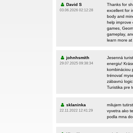
David S
Thanks for sha
03.06.2026 02:12:28
excellent for
body and mind
help improve 
games, Geomet
gameplay, and
learn more a
johnhsmith
Jesenná turis
29.07.2025 09:38:34
energiu! Krás
kombináciou p
trénovať mys
zábavnú logic
Turistika pre 
sklaninka
milujem tutirs
22.11.2022 12:41:29
vyvetra ako te
podla mna do