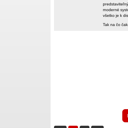
predstaviteľn
moderné systé
všetko je k di
Tak na čo ča