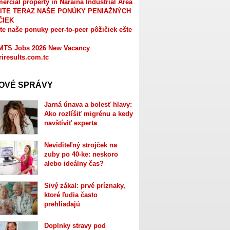
rcial property in Naraina Industrial Area
ITE TERAZ NAŠE PONÚKY PENIAŽNÝCH
ČIEK
te naše ponuky peer-to-peer pôžičiek ešte
MTS Jobs 2026 New Vacancy
riresults.com.tc
OVÉ SPRÁVY
Jarná únava a bolesť hlavy:
Ako rozlíšiť migrénu a kedy
navštíviť experta
Neviditeľný strojček na
zuby po 40-ke: neskoro
alebo ideálny čas?
Sivý zákal: prvé príznaky,
ktoré ľudia často
prehliadajú
Doplnky stravy pod