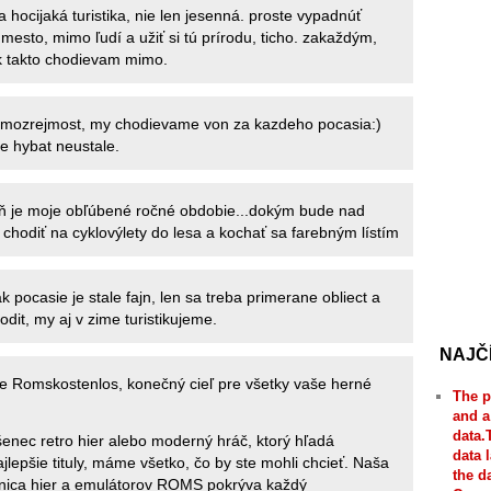
 hocijaká turistika, nie len jesenná. proste vypadnúť
esto, mimo ľudí a užiť si tú prírodu, ticho. zakaždým,
k takto chodievam mimo.
samozrejmost, my chodievame von za kazdeho pocasia:)
te hybat neustale.
ň je moje obľúbené ročné obdobie...dokým bude nad
chodiť na cyklovýlety do lesa a kochať sa farebným lístím
k pocasie je stale fajn, len sa treba primerane obliect a
odit, my aj v zime turistikujeme.
NAJČ
e Romskostenlos, konečný cieľ pre všetky vaše herné
The p
and a
data.
šenec retro hier alebo moderný hráč, ktorý hľadá
data 
jlepšie tituly, máme všetko, čo by ste mohli chcieť. Naša
the d
žnica hier a emulátorov ROMS pokrýva každý