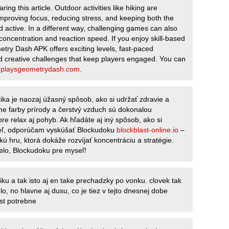
ring this article. Outdoor activities like hiking are
 improving focus, reducing stress, and keeping both the
 active. In a different way, challenging games can also
concentration and reaction speed. If you enjoy skill-based
ry Dash APK offers exciting levels, fast-paced
 creative challenges that keep players engaged. You can
t
playsgeometrydash.com
.
tika je naozaj úžasný spôsob, ako si udržať zdravie a
ne farby prírody a čerstvý vzduch sú dokonalou
re relax aj pohyb. Ak hľadáte aj iný spôsob, ako si
eľ, odporúčam vyskúšať Blockudoku
blockblast-online.io
–
kú hru, ktorá dokáže rozvíjať koncentráciu a stratégie.
telo, Blockudoku pre myseľ!
tiku a tak isto aj en take prechadzky po vonku. clovek tak
lo, no hlavne aj dusu, co je tiez v tejto dnesnej dobe
st potrebne