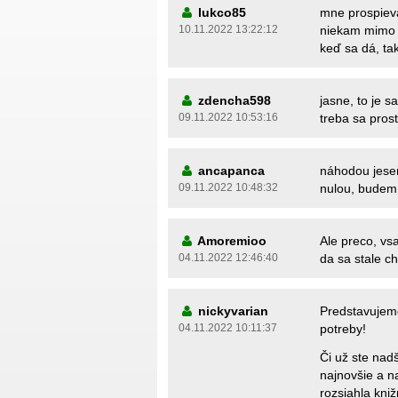
lukco85
mne prospieva
10.11.2022 13:22:12
niekam mimo m
keď sa dá, ta
zdencha598
jasne, to je 
09.11.2022 10:53:16
treba sa pros
ancapanca
náhodou jese
09.11.2022 10:48:32
nulou, budem 
Amoremioo
Ale preco, vsa
04.11.2022 12:46:40
da sa stale ch
nickyvarian
Predstavujem
04.11.2022 10:11:37
potreby!
Či už ste nad
najnovšie a na
rozsiahla kni