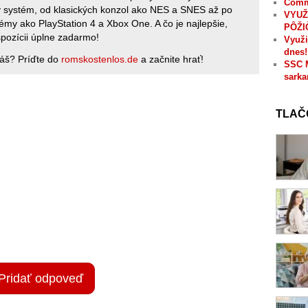
Comme
ý systém, od klasických konzol ako NES a SNES až po
VYUŽ
my ako PlayStation 4 a Xbox One. A čo je najlepšie,
PÔŽI
spozícii úplne zadarmo!
Využi
dnes!
káš? Príďte do
romskostenlos.de
a začnite hrať!
SSC 
sarka
TLAČ
Pridať odpoveď