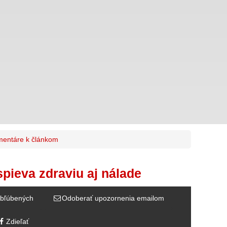
entáre k článkom
spieva zdraviu aj nálade
bľúbených
Odoberať upozornenia emailom
Zdieľať