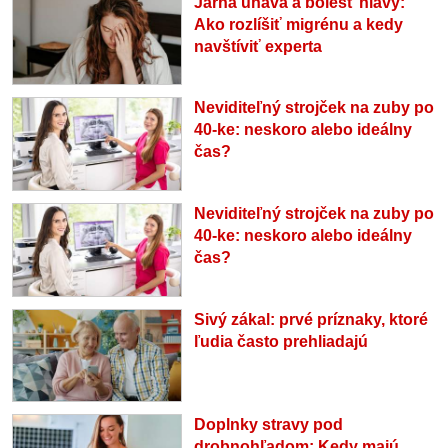
Jarná únava a bolesť hlavy:
Ako rozlíšiť migrénu a kedy
navštíviť experta
Neviditeľný strojček na zuby po
40-ke: neskoro alebo ideálny
čas?
Neviditeľný strojček na zuby po
40-ke: neskoro alebo ideálny
čas?
Sivý zákal: prvé príznaky, ktoré
ľudia často prehliadajú
Doplnky stravy pod
drobnohľadom: Kedy majú