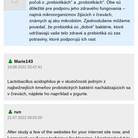
počuli o „prebiotikách“ a „probiotikách“. Obe sú
dôležité pre podporu jeho zdravého fungovania –
najmä mikroorganizmov žijúcich v črevách,
známych aj ako mikrobióm. Zjednodušene môžeme
povedať, že probiotiká sú „dobré“ baktérie, ktoré
udržiavajú vaše telo zdravé a prebiotiká sú zas
potraviny, ktoré podporujú ich rast.
Marie143
19.08.2022 20:47:41
Lactobacillus acidophilus je v skutočnosti jedným z
najbežnejších kmeňov probiotických baktérií nachádzajúcich sa
v črevách, nájdete ho napríklad v jogurte.
run
21.07.2022 09:03:20
After study a few of the websites for your internet site now, and