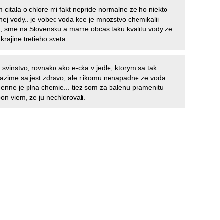
 citala o chlore mi fakt nepride normalne ze ho niekto
tnej vody.. je vobec voda kde je mnozstvo chemikalii
a, sme na Slovensku a mame obcas taku kvalitu vody ze
 krajine tretieho sveta..
 svinstvo, rovnako ako e-cka v jedle, ktorym sa tak
azime sa jest zdravo, ale nikomu nenapadne ze voda
denne je plna chemie... tiez som za balenu pramenitu
on viem, ze ju nechlorovali.