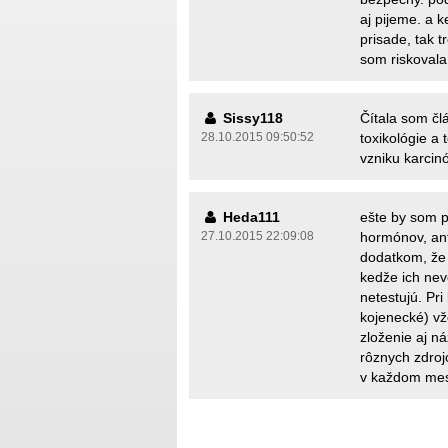
aj pijeme. a 
prisade, tak t
som riskovala
Sissy118
Čítala som čl
28.10.2015 09:50:52
toxikológie a 
vzniku karcin
Heda111
ešte by som p
27.10.2015 22:09:08
hormónov, anti
dodatkom, že 
kedže ich nev
netestujú. Pr
kojenecké) vžd
zloženie aj n
rôznych zdro
v každom mest