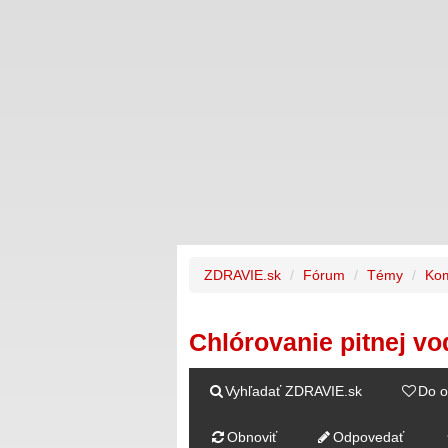
ZDRAVIE.sk
Fórum
Témy
Kom
Chlórovanie pitnej vo
Vyhľadať ZDRAVIE.sk
Do o
Obnoviť
Odpovedať