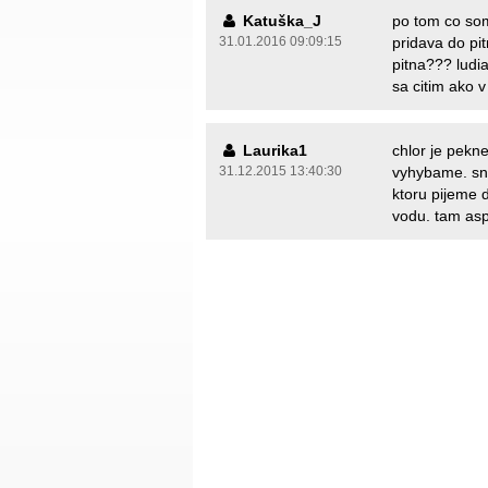
Katuška_J
po tom co som
31.01.2016 09:09:15
pridava do pi
pitna??? ludi
sa citim ako v
Laurika1
chlor je pekne
31.12.2015 13:40:30
vyhybame. sn
ktoru pijeme 
vodu. tam asp