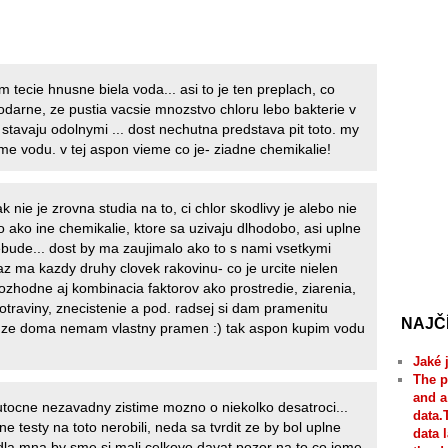
 tecie hnusne biela voda... asi to je ten preplach, co
odarne, ze pustia vacsie mnozstvo chloru lebo bakterie v
 stavaju odolnymi ... dost nechutna predstava pit toto. my
me vodu. v tej aspon vieme co je- ziadne chemikalie!
ak nie je zrovna studia na to, ci chlor skodlivy je alebo nie
o ako ine chemikalie, ktore sa uzivaju dlhodobo, asi uplne
ude... dost by ma zaujimalo ako to s nami vsetkymi
az ma kazdy druhy clovek rakovinu- co je urcite nielen
rozhodne aj kombinacia faktorov ako prostredie, ziarenia,
traviny, znecistenie a pod. radsej si dam pramenitu
NAJČ
a ze doma nemam vlastny pramen :) tak aspon kupim vodu
Jaké 
The p
and a
kutocne nezavadny zistime mozno o niekolko desatroci...
data.
e testy na toto nerobili, neda sa tvrdit ze by bol uplne
data 
la mna by sme si mali celkovo davat pozor na to co jeme