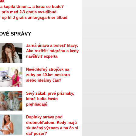
ata.
a kupila Union... a teraz co bude?
 pris med 2-3 gratis vvs-tilbud
r op til 3 gratis anlægsgartner tilbud
OVÉ SPRÁVY
Jarná únava a bolesť hlavy:
Ako rozlíšiť migrénu a kedy
navštíviť experta
Neviditeľný strojček na
zuby po 40-ke: neskoro
alebo ideálny čas?
Sivý zákal: prvé príznaky,
ktoré ľudia často
prehliadajú
Doplnky stravy pod
drobnohľadom: Kedy majú
skutočný význam a na čo si
dať pozor?