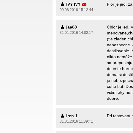
IVY IVY
Flor je jed, z
09.08.2018 15:12:44
jaa88
Chlor je jed. 
31.01.2016 14:02:17
menovane,chem
(tie ziaden c
nebezpecne. J
destilovanie.
nikto nemôže 
sa prepustaju
do este horuc
doma si desti
je nebezpecna
coho bat. Des
vidim aky hum
dobre.
Iren 1
Pri testovaní 
31.01.2016 11:39:41