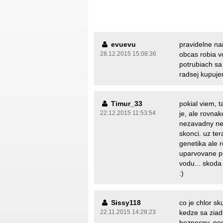
evuevu
pravidelne nam
28.12.2015 15:08:36
obcas robia v
potrubiach sa
radsej kupuje
Timur_33
pokial viem, t
22.12.2015 11:53:54
je, ale rovnak
nezavadny neb
skonci. uz ter
genetika ale 
uparvovane po
vodu... skod
:)
Sissy118
co je chlor s
22.11.2015 14:28:23
kedze sa ziadn
bezpecny. pod