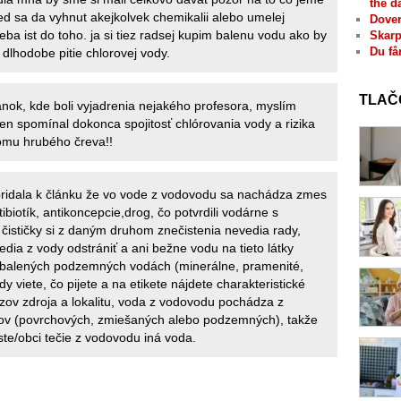
the d
ked sa da vyhnut akejkolvek chemikalii alebo umelej
Dover
reba ist do toho. ja si tiez radsej kupim balenu vodu ako by
Skarp
Du få
 dlhodobe pitie chlorovej vody.
TLAČ
ánok, kde boli vyjadrenia nejakého profesora, myslím
ten spomínal dokonca spojitosť chlórovania vody a rizika
ómu hrubého čreva!!
ridala k článku že vo vode z vodovodu sa nachádza zmes
biotík, antikoncepcie,drog, čo potvrdili vodárne s
čističky si z daným druhom znečistenia nevedia rady,
edia z vody odstrániť a ani bežne vodu na tieto látky
i balených podzemných vodách (minerálne, pramenité,
y viete, čo pijete a na etikete nájdete charakteristické
ázov zdroja a lokalitu, voda z vodovodu pochádza z
jov (povrchových, zmiešaných alebo podzemných), takže
e/obci tečie z vodovodu iná voda.