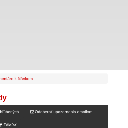
entáre k článkom
dy
bľúbených
Odoberať upozornenia emailom
Zdieľať