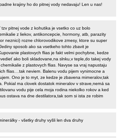
apadne krajiny ho do pitnej vody nedavaju! Len u nas!
V tzv pitnej vode z kohutika je vsetko co uz bolo
ikalie z liekov, antikoncepcie, hormony, atb, parazity
hlor neznici) rozne chlorovodikove zmesy, ktore su super
ediny sposob ako sa vsetkeho tohto zbavit je
 Kupovanie plastovych flias je fakt velmi pochybne, kedze
vedieť ako boli skladovane,na slnku,v teple,do takej vody
 chemikalie z plastovych flias. Navyse sa vraj napustaju
ich flias....tak neviem. Balenu vodu pijem vynimocne a
lujem. Ono je to myt, ze kedze je zbavena mimeralov,tak
. Pokial ma clovek dostatok mineralov v strave,nemá sa
tilovanu vodu pije cela moja rodina niekolko rokov a ked
us ostava na dne destilatora,tak som si ista ze robim
minerálky - všetky druhy vyšli len dva druhy