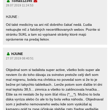
Tomas12345
28.07.2019 11:24:53
HJUNE :
Od také medicíny sa ani nič dobrého čakať nedá. Ľudia
nekupujte nič z falošných necertifikovanych webov. Pozrite si
stránku SUKL a tam sú vypísané stránky ktoré majú
oprávnenie na predaj liekov.
HJUNE
27.07.2019 08:40:51
Objednal som si tadalista super active, všetko bolo super ale
neviem čo do toho dávaju za svinstvo pretože celý deň som
mal migrenu, bolela ma chrbtica no povedal som si že to je
bežne pri takychto tabletkach.. Lenže potom som ďalšie tri dni
mal teplotu 38,5... zimnica a všetko to zaklincovala hnačka...
Ešte sa mi nestalo že by som šťal riťou (*__*). Možno to bola
dáka vyróza alebo čo ale to by bola velka náhoda.. Objednaval
som z jedneho nemovaneho webu kde som vyskúšal aj
kamagru gold ta zase účinkuje slabšie zato žiadne vedlajšie