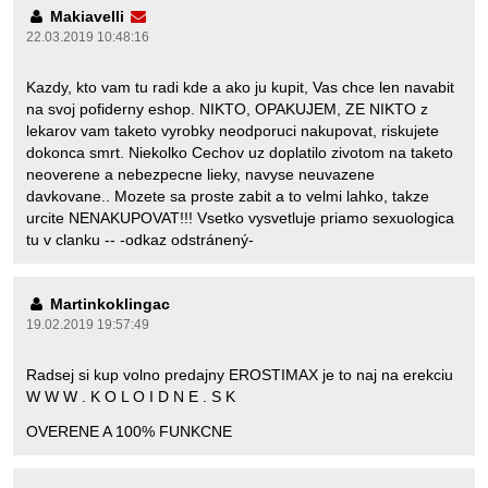
Makiavelli
22.03.2019 10:48:16
Kazdy, kto vam tu radi kde a ako ju kupit, Vas chce len navabit
na svoj pofiderny eshop. NIKTO, OPAKUJEM, ZE NIKTO z
lekarov vam taketo vyrobky neodporuci nakupovat, riskujete
dokonca smrt. Niekolko Cechov uz doplatilo zivotom na taketo
neoverene a nebezpecne lieky, navyse neuvazene
davkovane.. Mozete sa proste zabit a to velmi lahko, takze
urcite NENAKUPOVAT!!! Vsetko vysvetluje priamo sexuologica
tu v clanku -- -odkaz odstránený-
Martinkoklingac
19.02.2019 19:57:49
Radsej si kup volno predajny EROSTIMAX je to naj na erekciu
W W W . K O L O I D N E . S K
OVERENE A 100% FUNKCNE