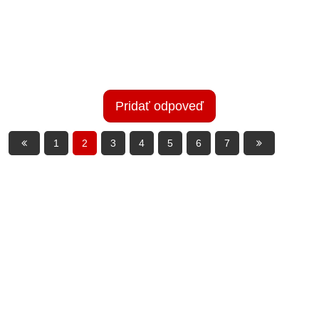
Pridať odpoveď
1
2
3
4
5
6
7