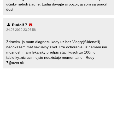
učinky neboli žiadne. Ľudia dávajte si pozor, ja som sa poučil
dosť.
Rudolf 7
24.07.2019 23:06:58
Zdravim..ja mam diagnozu kedy uz bez Viagry(Sildenafil)
nedokazem mat sexualny zivot. Pre ochorenie uz nemam inu
moznost, mam lekarsky predpis staci kusok zo 100mg
tabletky..nic ucinnejsie neexistuje momentalne.. Rudy-
7@azet.sk