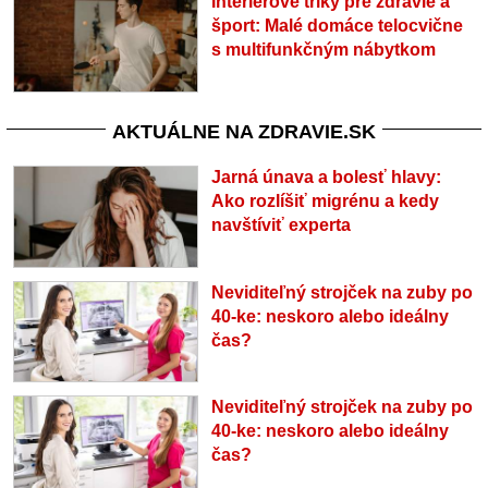
Interiérové triky pre zdravie a
šport: Malé domáce telocvične
s multifunkčným nábytkom
AKTUÁLNE NA ZDRAVIE.SK
Jarná únava a bolesť hlavy:
Ako rozlíšiť migrénu a kedy
navštíviť experta
Neviditeľný strojček na zuby po
40-ke: neskoro alebo ideálny
čas?
Neviditeľný strojček na zuby po
40-ke: neskoro alebo ideálny
čas?