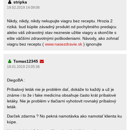
stripka
19.02.2019 14:09:06
Nikdy, nikdy, nikdy nekupujte viagru bez receptu. Hrozia 2
riziká. bud kúpite závadný produkt od pochybného predajcu
alebo váš zdravotný stav neznesie užitie viagry a skončíte s
ešte väčšími zdravotnými poškodeniami. Návody, ako zohnať
viagru bez receptu (
www.nasezdravie.sk
) ignorujte
Tomas12345
18.01.2019 23:05:36
DiegoBA :
Príbalový leták nie je problém dať, dokáže to každý a už je
známe i to že i fake medicína obsahuje často krát príbalové
letáky. Nie je problém v tlačiarni vyhotovit rovnaký príbalový
leták.
Darček zdarma ? No pekná namotávka ako namotať klienta ku
kúpe.