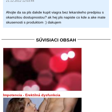
21.12.2012 12:03:44
Ahojte da sa pls dakde kupit viagra bez lekarskeho predpisu s
okamzitou dostupnostou? ak hej pls napiste co kde a ake mate
skusenosti s produktom :) dakujem
SÚVISIACI OBSAH
Impotencia - Erektilná dysfunkcia