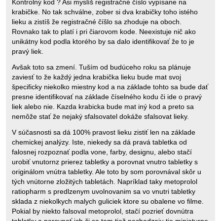
Kontrolný kod ? Asi myslíš registračné číslo vypísane na
krabičke. No tak schválne, zober si dva krabičky toho istého
lieku a zistíš že registračné číšlo sa zhoduje na oboch.
Rovnako tak to platí i pri čiarovom kode. Neexistuje nič ako
unikátny kod podla ktorého by sa dalo identifikovať že to je
pravý liek.
Avšak toto sa zmení. Tuším od budúceho roku sa plánuje
zaviesť to že každý jedna krabička lieku bude mat svoj
špecificky niekolko miestny kod a na základe tohto sa bude dať
presne identifikovať na základe číselného kodu či ide o pravý
liek alebo nie. Kazda krabicka bude mat iný kod a preto sa
nemôže stať že nejaký sfalsovatel dokáže sfalsovat lieky.
V súčasnosti sa dá 100% pravost lieku zistiť len na základe
chemickej analýzy. Iste, niekedy sa dá pravá tabletka od
falosnej rozpoznať podla vone, farby, designu, alebo stačí
urobiť vnutornz prierez tabletky a porovnat vnutro tabletky s
originálom vnútra tabletky. Ale toto by som porovnával skôr u
tých vnútorne zložitých tabletách. Napríklad taky metoprolol
ratiopharm s predlzenym uvolnovanim sa vo vnutri tabletky
sklada z niekolkych malych guliciek ktore su obalene vo filme.
Pokial by niekto falsoval metoprolol, stačí pozrieť dovnútra