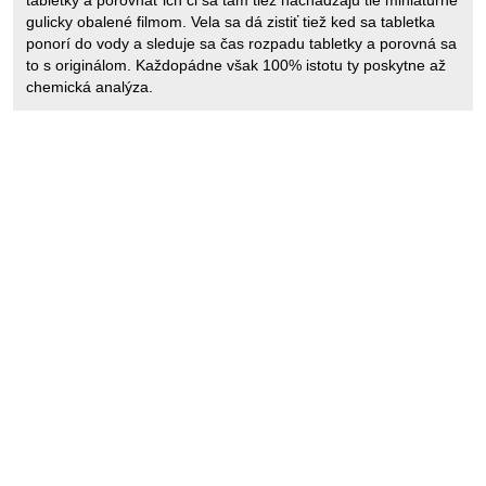
tabletky a porovnať ich či sa tam tiež nachadzaju tie miniaturne
gulicky obalené filmom. Vela sa dá zistiť tiež ked sa tabletka
ponorí do vody a sleduje sa čas rozpadu tabletky a porovná sa
to s originálom. Každopádne však 100% istotu ty poskytne až
chemická analýza.